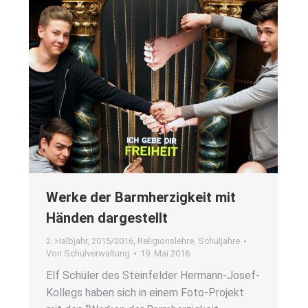
Wer­ke der Barm­her­zig­keit mit
Hän­den dar­ge­stellt
2. Halbjahr
,
2015/2016
,
Religionslehre
,
Schuljahre
Von
Schulverwaltung
19. Mai 2016
Elf Schü­ler des Stein­fel­der Her­­mann-Josef-
Kol­­legs haben sich in einem Foto-Pro­­jekt