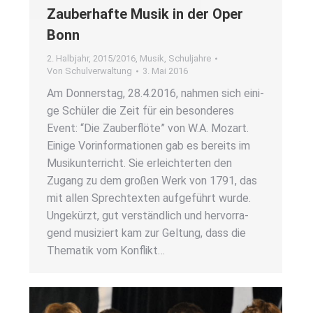
Zau­ber­haf­te Musik in der Oper
Bonn
2. Halbjahr
,
2015/2016
,
Musik
,
Schuljahre
Von
Schulverwaltung
3. Mai 2016
Am Don­ners­tag, 28.4.2016, nah­men sich eini­
ge Schü­ler die Zeit für ein beson­de­res
Event: “Die Zau­ber­flö­te” von W.A. Mozart.
Eini­ge Vor­in­for­ma­tio­nen gab es bereits im
Musik­un­ter­richt. Sie erleich­ter­ten den
Zugang zu dem gro­ßen Werk von 1791, das
mit allen Sprech­tex­ten auf­ge­führt wur­de.
Unge­kürzt, gut ver­ständ­lich und her­vor­ra­
gend musi­ziert kam zur Gel­tung, dass die
The­ma­tik vom Kon­flikt…