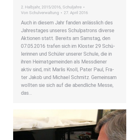
2. Halbjahr
,
2015/2016
,
Schuljahre
Von
Schulverwaltung
27. April 2016
Auch in die­sem Jahr fan­den anläss­lich des
Jah­res­ta­ges unse­res Schul­pa­trons diver­se
Aktio­nen statt. Bereits am Sams­tag, den
07.05.2016 tra­fen sich im Klos­ter 29 Schü­
le­rin­nen und Schü­ler unse­rer Schu­le, die in
ihren Hei­mat­ge­mein­den als Mess­die­ner
aktiv sind, mit Mar­lis Knoll, Pater Paul, Fra­
ter Jakob und Micha­el Schmitz. Gemein­sam
woll­ten sie sich auf die abend­li­che Mes­se,
das…