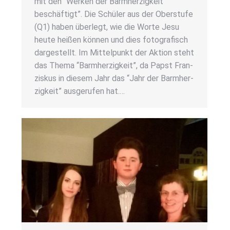
mit den “Wer­ken der Barm­her­zig­keit
beschäf­tigt”. Die Schü­ler aus der Ober­stu­fe
(Q1) haben über­legt, wie die Wor­te Jesu
heu­te hei­ßen kön­nen und dies foto­gra­fisch
dar­ge­stellt. Im Mit­tel­punkt der Akti­on steht
das The­ma “Barm­her­zig­keit”, da Papst Fran­
zis­kus in die­sem Jahr das “Jahr der Barm­her­
zig­keit” aus­ge­ru­fen hat.…