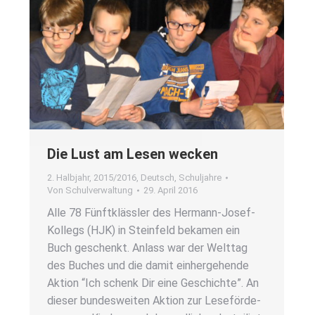
Die Lust am Lesen wecken
2. Halbjahr
,
2015/2016
,
Deutsch
,
Schuljahre
Von
Schulverwaltung
29. April 2016
Alle 78 Fünft­kläss­ler des Her­­mann-Josef-
Kol­­legs (HJK) in Stein­feld beka­men ein
Buch geschenkt. Anlass war der Welt­tag
des Buches und die damit ein­her­ge­hen­de
Akti­on “Ich schenk Dir eine Geschich­te”. An
die­ser bun­des­wei­ten Akti­on zur Lese­för­de­