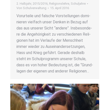
2. Halbjahr
,
2015/2016
,
Religionslehre
,
Schuljahre
Von
Schulverwaltung
15. April 2016
Vor­ur­tei­le und fal­sche Vor­stel­lun­gen domi­
nie­ren viel­fach unser Den­ken in Bezug auf
das aus unse­rer Sicht “ande­re”. Ins­be­son­de­
re die Ange­hö­rig­keit zu ver­schie­de­nen Reli­
gio­nen hat im Ver­lau­fe der Mensch­heit
immer wie­der zu Aus­ein­an­der­set­zun­gen,
Hass und Krieg geführt. Gera­de des­halb
steht im Schul­pro­gramm unse­rer Schu­le,
dass es von hoher Bedeu­tung ist, die “Grund­
la­gen der eige­nen und ande­rer Reli­gio­nen…