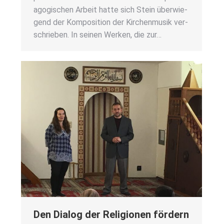
ago­gi­schen Arbeit hat­te sich Stein über­wie­
gend der Kom­po­si­ti­on der Kir­chen­mu­sik ver­
schrie­ben. In sei­nen Wer­ken, die zur…
Den Dia­log der Reli­gio­nen för­dern