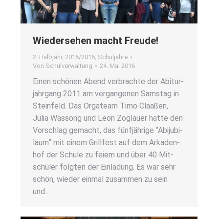
Wie­der­se­hen macht Freu­de!
2. Halbjahr
,
2015/2016
,
Schuljahre
Von
Schulverwaltung
24. Mai 2016
Einen schö­nen Abend ver­brach­te der Abitur­
jahr­gang 2011 am ver­gan­ge­nen Sams­tag in
Stein­feld. Das Orga­team Timo Claa­ßen,
Julia Was­song und Leon Zog­lau­er hat­te den
Vor­schlag gemacht, das fünf­jäh­ri­ge “Abiju­bi­
lä­um” mit einem Grill­fest auf dem Arka­den­
hof der Schu­le zu fei­ern und über 40 Mit­
schü­ler folg­ten der Ein­la­dung. Es war sehr
schön, wie­der ein­mal zusam­men zu sein
und…