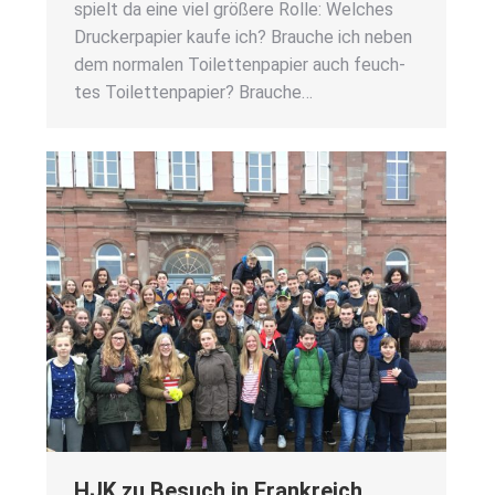
spielt da eine viel grö­ße­re Rol­le: Wel­ches
Dru­cker­pa­pier kau­fe ich? Brau­che ich neben
dem nor­ma­len Toi­let­ten­pa­pier auch feuch­
tes Toi­let­ten­pa­pier? Brau­che…
HJK zu Besuch in Frank­reich