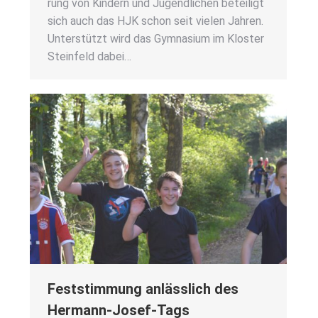
rung von Kin­dern und Jugend­li­chen betei­ligt
sich auch das HJK schon seit vie­len Jah­ren.
Unter­stützt wird das Gym­na­si­um im Klos­ter
Stein­feld dabei…
Fest­stim­mung anläss­lich des
Her­mann-Josef-Tags