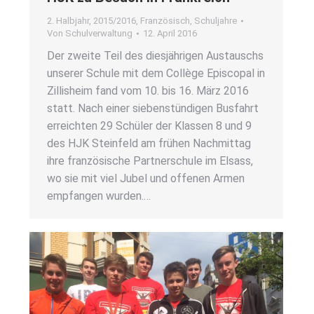
2. Halbjahr
,
2015/2016
,
Französisch
,
Schuljahre
Von
Schulverwaltung
12. April 2016
Der zwei­te Teil des dies­jäh­ri­gen Aus­tauschs
unse­rer Schu­le mit dem Col­lè­ge Epis­co­pal in
Zil­lisheim fand vom 10. bis 16. März 2016
statt. Nach einer sie­ben­stün­di­gen Bus­fahrt
erreich­ten 29 Schü­ler der Klas­sen 8 und 9
des HJK Stein­feld am frü­hen Nach­mit­tag
ihre fran­zö­si­sche Part­ner­schu­le im Elsass,
wo sie mit viel Jubel und offe­nen Armen
emp­fan­gen wur­den.…