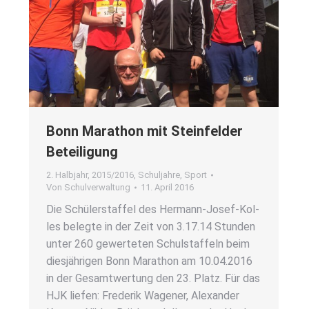
Bonn Mara­thon mit Stein­fel­der
Betei­li­gung
2. Halbjahr
,
2015/2016
,
Schuljahre
,
Sport
Von
Schulverwaltung
11. April 2016
Die Schü­ler­staf­fel des Her­­mann-Josef-Kol­­
les beleg­te in der Zeit von 3.17.14 Stun­den
unter 260 gewer­te­ten Schul­staf­feln beim
dies­jäh­ri­gen Bonn Mara­thon am 10.04.2016
in der Gesamt­wer­tung den 23. Platz. Für das
HJK lie­fen: Fre­de­rik Wage­ner, Alex­an­der