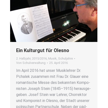
Ein Kul­tur­gut für Oles­no
2. Halbjahr
,
2015/2016
,
Musik
,
Schuljahre
Von
Schulverwaltung
25. April 2016
Im April 2016 hat unser Musik­leh­rer Dr.
Pcha­lek zusam­men mit Frau Dr. Glau­er eine
roman­ti­sche Mes­se des bekann­ten Kom­po­
nis­ten Joseph Stein (1845–1915) her­aus­ge­
ge­ben. Josef Stein war Leh­rer, Chor­rek­tor
und Kom­po­nist in Oles­no, der Stadt unse­rer
pol­ni­schen Part­ner­schu­le. Neben der päd­