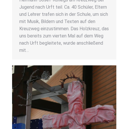
Jugend nach Urft teil. Ca. 40 Schü­ler, Eltern
und Leh­rer tra­fen sich in der Schu­le, um sich
mit Musik, Bil­dern und Tex­ten auf den
Kreuz­weg ein­zu­stim­men. Das Holz­kreuz, das
uns bereits zum vier­ten Mal auf dem Weg
nach Urft beglei­te­te, wur­de anschlie­ßend
mit…