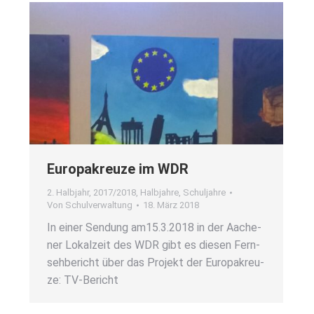
Euro­pa­kreu­ze im WDR
2. Halbjahr
,
2017/2018
,
Halbjahre
,
Schuljahre
Von
Schulverwaltung
18. März 2018
In einer Sen­dung am15.3.2018 in der Aache­
ner Lokal­zeit des WDR gibt es die­sen Fern­
seh­be­richt über das Pro­jekt der Euro­pa­kreu­
ze: TV-Bericht