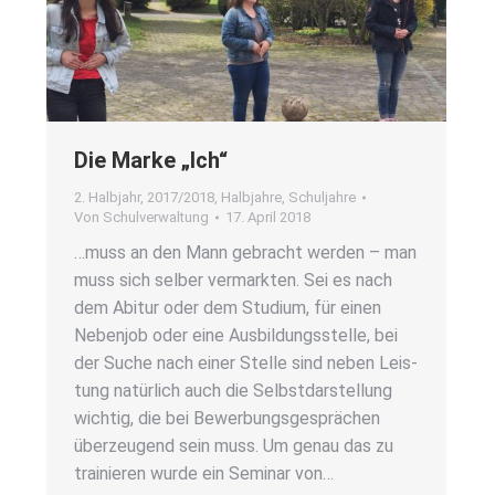
Die Mar­ke „Ich“
2. Halbjahr
,
2017/2018
,
Halbjahre
,
Schuljahre
Von
Schulverwaltung
17. April 2018
…muss an den Mann gebracht wer­den – man
muss sich sel­ber ver­mark­ten. Sei es nach
dem Abitur oder dem Stu­di­um, für einen
Neben­job oder eine Aus­bil­dungs­stel­le, bei
der Suche nach einer Stel­le sind neben Leis­
tung natür­lich auch die Selbst­dar­stel­lung
wich­tig, die bei Bewer­bungs­ge­sprä­chen
über­zeu­gend sein muss. Um genau das zu
trai­nie­ren wur­de ein Semi­nar von…