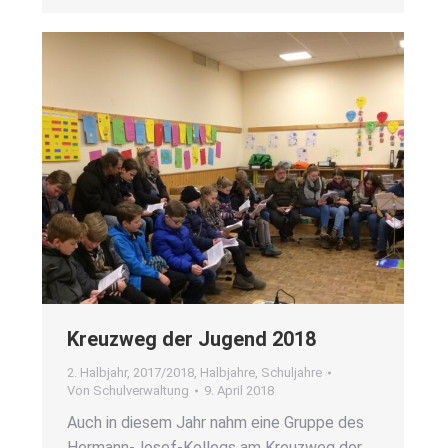
Kreuz­weg der Jugend 2018
2. Halbjahr
,
2017/2018
,
Halbjahre
,
Schuljahre
Von
Schulverwaltung
9. April 2018
Auch in die­sem Jahr nahm eine Grup­pe des
Her­­mann-Josef-Kol­­legs am Kreuz­weg der