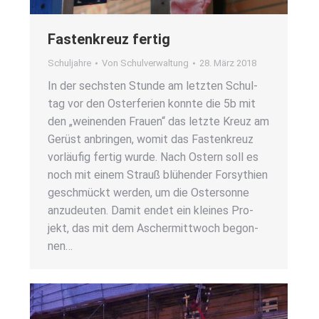
Fas­ten­kreuz fer­tig
Schuljahre
Von
Schulverwaltung
28. März 2018
In der sechs­ten Stun­de am letz­ten Schul­
tag vor den Oster­fe­ri­en konn­te die 5b mit
den „wei­nen­den Frau­en“ das letz­te Kreuz am
Gerüst anbrin­gen, womit das Fas­ten­kreuz
vor­läu­fig fer­tig wur­de. Nach Ostern soll es
noch mit einem Strauß blü­hen­der For­sy­thi­en
geschmückt wer­den, um die Oster­son­ne
anzu­deu­ten. Damit endet ein klei­nes Pro­
jekt, das mit dem Ascher­mitt­woch begon­
nen…