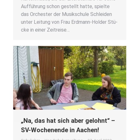
Auf­füh­rung schon gestellt hat­te, spiel­te
das Orches­ter der Musik­schu­le Schlei­den
unter Lei­tung von Frau Erd­­mann-Hol­­der Stü­
cke in einer Zeit­rei­se…
„Na, das hat sich aber gelohnt“ –
SV-Wochen­en­de in Aachen!