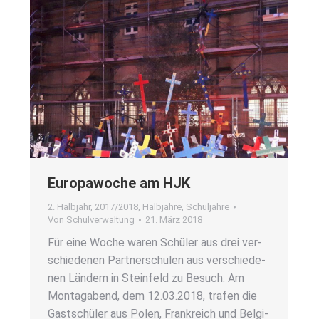
Euro­pa­wo­che am HJK
2. Halbjahr
,
2017/2018
,
Halbjahre
,
Schuljahre
Von
Schulverwaltung
21. März 2018
Für eine Woche waren Schü­ler aus drei ver­
schie­de­nen Part­ner­schu­len aus ver­schie­de­
nen Län­dern in Stein­feld zu Besuch. Am
Mon­tag­abend, dem 12.03.2018, tra­fen die
Gast­schü­ler aus Polen, Frank­reich und Bel­gi­