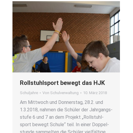
Roll­stuhl­sport bewegt das HJK
Schuljahre
Von
Schulverwaltung
10. März 2018
Am Mitt­woch und Don­ners­tag, 28.2. und
1.3.2018, nah­men die Schü­ler der Jahr­gangs­
stu­fe 6 und 7 an dem Pro­jekt „Roll­stuhl­
sport bewegt Schu­le“ teil. In einer Dop­pel­
stun­de sam­mel­ten die Schü­ler viel­fäl­ti­ge