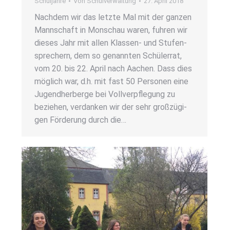
Schuljahre
Von
Schulverwaltung
27. April 2018
Nach­dem wir das letz­te Mal mit der gan­zen
Mann­schaft in Mon­schau waren, fuh­ren wir
die­ses Jahr mit allen Klas­­sen- und Stu­fen­
spre­chern, dem so genann­ten Schü­ler­rat,
vom 20. bis 22. April nach Aachen. Dass dies
mög­lich war, d.h. mit fast 50 Per­so­nen eine
Jugend­her­ber­ge bei Voll­ver­pfle­gung zu
bezie­hen, ver­dan­ken wir der sehr groß­zü­gi­
gen För­de­rung durch die…