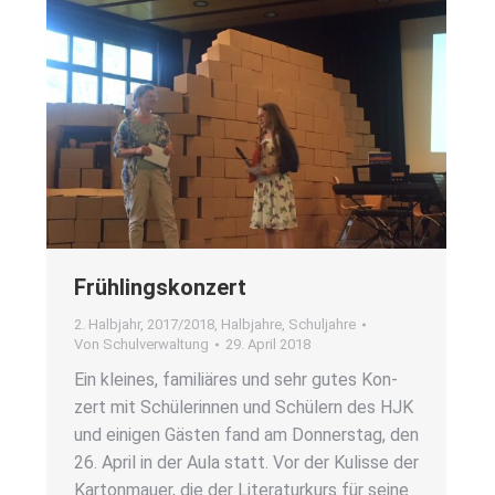
Früh­lings­kon­zert
2. Halbjahr
,
2017/2018
,
Halbjahre
,
Schuljahre
Von
Schulverwaltung
29. April 2018
Ein klei­nes, fami­liä­res und sehr gutes Kon­
zert mit Schü­le­rin­nen und Schü­lern des HJK
und eini­gen Gäs­ten fand am Don­ners­tag, den
26. April in der Aula statt. Vor der Kulis­se der
Kar­ton­mau­er, die der Lite­ra­tur­kurs für sei­ne