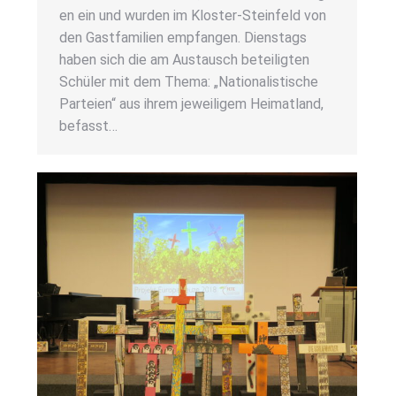
en ein und wur­den im Klos­­ter-Stein­­feld von
den Gast­fa­mi­li­en emp­fan­gen. Diens­tags
haben sich die am Aus­tausch betei­lig­ten
Schü­ler mit dem The­ma: „Natio­na­lis­ti­sche
Par­tei­en“ aus ihrem jewei­li­gem Hei­mat­land,
befasst…