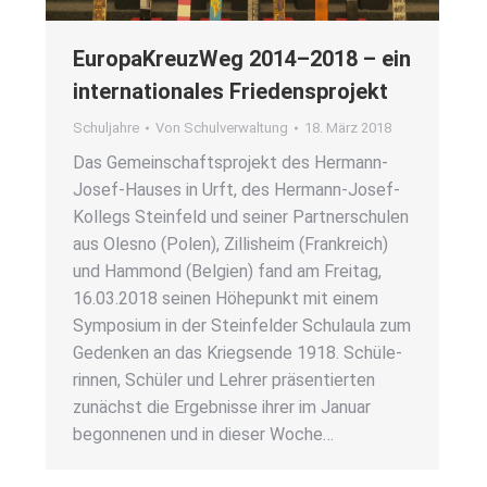
Euro­pa­Kreuz­Weg 2014–2018 – ein
inter­na­tio­na­les Frie­dens­pro­jekt
Schuljahre
Von
Schulverwaltung
18. März 2018
Das Gemein­schafts­pro­jekt des Her­­mann-
Josef-Hau­­ses in Urft, des Her­­mann-Josef-
Kol­­legs Stein­feld und sei­ner Part­ner­schu­len
aus Oles­no (Polen), Zil­lisheim (Frank­reich)
und Ham­mond (Bel­gi­en) fand am Frei­tag,
16.03.2018 sei­nen Höhe­punkt mit einem
Sym­po­si­um in der Stein­fel­der Schul­au­la zum
Geden­ken an das Kriegs­en­de 1918. Schü­le­
rin­nen, Schü­ler und Leh­rer prä­sen­tier­ten
zunächst die Ergeb­nis­se ihrer im Janu­ar
begon­ne­nen und in die­ser Woche…