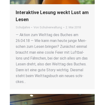
Inter­ak­ti­ve Lesung weckt Lust am
Lesen
Schuljahre
Von
Schulverwaltung
2. Mai 2018
— Akti­on zum Welt­tag des Buches am
26.04.18 — Wie kann man heu­te jun­ge Men­
schen zum Lesen brin­gen? Zunächst ein­mal
braucht man eine coo­le Fei­er mit Luft­bal­
lons und Fähn­chen, bei der sich alles um das
Lesen dreht, also den Welt­tag des Buches.
Dann ist eine gute Sto­ry wich­tig. Dies­mal
steht beim Welt­tags­buch ein neu­es schi­
ckes…