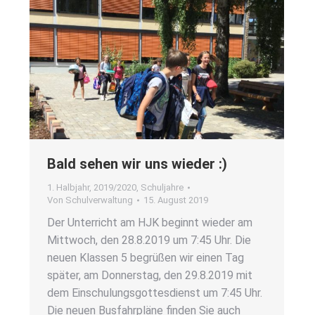
Bald sehen wir uns wie­der :)
1. Halbjahr
,
2019/2020
,
Schuljahre
Von
Schulverwaltung
15. August 2019
Der Unter­richt am HJK beginnt wie­der am
Mitt­woch, den 28.8.2019 um 7:45 Uhr. Die
neu­en Klas­sen 5 begrü­ßen wir einen Tag
spä­ter, am Don­ners­tag, den 29.8.2019 mit
dem Ein­schu­lungs­got­tes­dienst um 7:45 Uhr.
Die neu­en Bus­fahr­plä­ne fin­den Sie auch