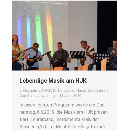
Leben­di­ge Musik am HJK
2. Halbjahr
,
2018/2019
,
Halbjahre
,
Musik
,
Schuljahre
Von
Schulverwaltung
11. Juni 2019
In einem bun­ten Pro­gramm wur­de am Don­
ners­tag, 6.6.2019, die Musik am HJK prä­sen­
tiert. Leh­rer­band, Instru­men­tal­kreis der
Klas­sen 5/6 (Ltg. Mecht­hild Pfingst­mann),