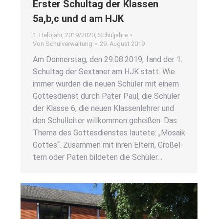
Ers­ter Schul­tag der Klas­sen
5a,b,c und d am HJK
1. Halbjahr
,
2019/2020
,
Schuljahre
Von
Schulverwaltung
29. August 2019
Am Don­ners­tag, den 29.08.2019, fand der 1.
Schul­tag der Sex­ta­ner am HJK statt. Wie
immer wur­den die neu­en Schü­ler mit einem
Got­tes­dienst durch Pater Paul, die Schü­ler
der Klas­se 6, die neu­en Klas­sen­leh­rer und
den Schul­lei­ter will­kom­men gehei­ßen. Das
The­ma des Got­tes­diens­tes lau­te­te: „Mosa­ik
Got­tes“. Zusam­men mit ihren Eltern, Groß­el­
tern oder Paten bil­de­ten die Schü­ler…