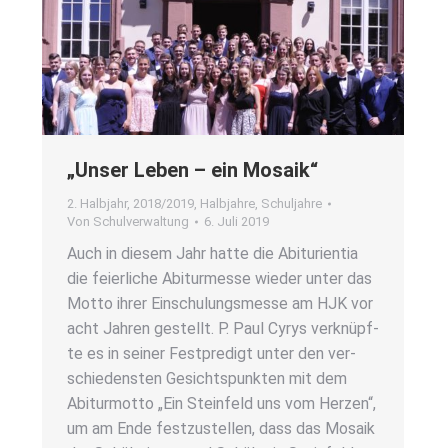
„Unser Leben – ein Mosa­ik“
2. Halbjahr
,
2018/2019
,
Halbjahre
,
Schuljahre
Von
Schulverwaltung
6. Juli 2019
Auch in die­sem Jahr hat­te die Abitu­ri­en­tia
die fei­er­li­che Abitur­mes­se wie­der unter das
Mot­to ihrer Ein­schu­lungs­mes­se am HJK vor
acht Jah­ren gestellt. P. Paul Cyrys ver­knüpf­
te es in sei­ner Fest­pre­digt unter den ver­
schie­dens­ten Gesichts­punk­ten mit dem
Abitur­mot­to „Ein Stein­feld uns vom Her­zen“,
um am Ende fest­zu­stel­len, dass das Mosa­ik