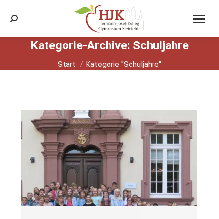
Search:
Kategorie-Archive:
Schuljahre
Sie befinden sich hier:
Start
Kategorie "Schuljahre"