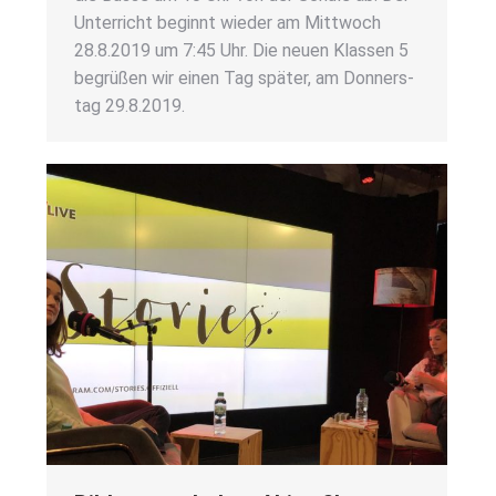
Unter­richt beginnt wie­der am Mitt­woch
28.8.2019 um 7:45 Uhr. Die neu­en Klas­sen 5
begrü­ßen wir einen Tag spä­ter, am Don­ners­
tag 29.8.2019.