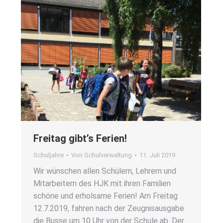
Frei­tag gibt’s Feri­en!
Schuljahre
Von
Schulverwaltung
11. Juli 2019
Wir wün­schen allen Schü­lern, Leh­rern und
Mit­ar­bei­tern des HJK mit ihren Fami­li­en
schö­ne und erhol­sa­me Feri­en! Am Frei­tag
12.7.2019, fah­ren nach der Zeug­nis­aus­ga­be
die Bus­se um 10 Uhr von der Schu­le ab. Der