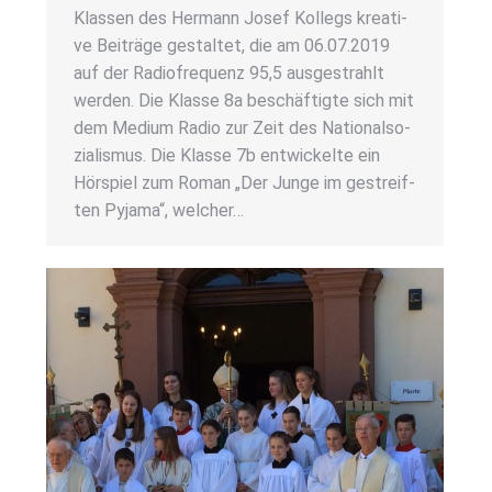
Klas­sen des Her­mann Josef Kol­legs krea­ti­
ve Bei­trä­ge gestal­tet, die am 06.07.2019
auf der Radio­fre­quenz 95,5 aus­ge­strahlt
wer­den. Die Klas­se 8a beschäf­tig­te sich mit
dem Medi­um Radio zur Zeit des Natio­nal­so­
zia­lis­mus. Die Klas­se 7b ent­wi­ckel­te ein
Hör­spiel zum Roman „Der Jun­ge im gestreif­
ten Pyja­ma“, wel­cher…