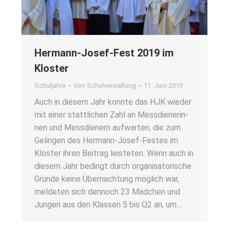
Her­mann-Josef-Fest 2019 im
Klos­ter
Schuljahre
Von
Schulverwaltung
11. Juni 2019
Auch in die­sem Jahr konn­te das HJK wie­der
mit einer statt­li­chen Zahl an Mess­die­ne­rin­
nen und Mess­die­nern auf­war­ten, die zum
Gelin­gen des Her­­mann-Josef-Fes­­tes im
Klos­ter ihren Bei­trag leis­te­ten. Wenn auch in
die­sem Jahr bedingt durch orga­ni­sa­to­ri­sche
Grün­de kei­ne Über­nach­tung mög­lich war,
mel­de­ten sich den­noch 23 Mäd­chen und
Jun­gen aus den Klas­sen 5 bis Q2 an, um…