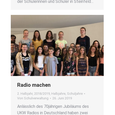
der Schü­le­rin­nen und Schü­ler in Stein­feld…
Radio machen
2. Halbjahr
,
2018/2019
,
Halbjahre
,
Schuljahre
Von
Schulverwaltung
26. Juni 2019
Anläss­lich des 70jährigen Jubi­lä­ums des
UKW Radi­os in Deutsch­land haben zwei