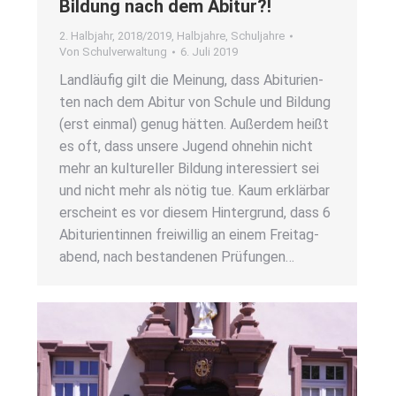
Bil­dung nach dem Abitur?!
2. Halbjahr
,
2018/2019
,
Halbjahre
,
Schuljahre
Von
Schulverwaltung
6. Juli 2019
Land­läu­fig gilt die Mei­nung, dass Abitu­ri­en­
ten nach dem Abitur von Schu­le und Bil­dung
(erst ein­mal) genug hät­ten. Außer­dem heißt
es oft, dass unse­re Jugend ohne­hin nicht
mehr an kul­tu­rel­ler Bil­dung inter­es­siert sei
und nicht mehr als nötig tue. Kaum erklär­bar
erscheint es vor die­sem Hin­ter­grund, dass 6
Abitu­ri­en­tin­nen frei­wil­lig an einem Frei­tag­
abend, nach bestan­de­nen Prü­fun­gen…