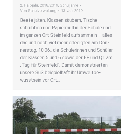
2. Halbjahr
,
2018/2019
,
Schuljahre
Von
Schulverwaltung
13. Juli 2019
Bee­te jäten, Klas­sen säu­bern, Tische
schrub­ben und Papier­müll in der Schu­le und
im gan­zen Ort Stein­feld auf­sam­meln – alles
das und noch viel mehr erle­dig­ten am Don­
ners­tag, 10.06., die Schü­le­rin­nen und Schü­ler
der Klas­sen 5 und 6 sowie der EF und Q1 am
„Tag für Stein­feld“. Damit demons­trier­ten
unse­re SuS bei­spiel­haft ihr Umwelt­be­
wusst­sein vor Ort…