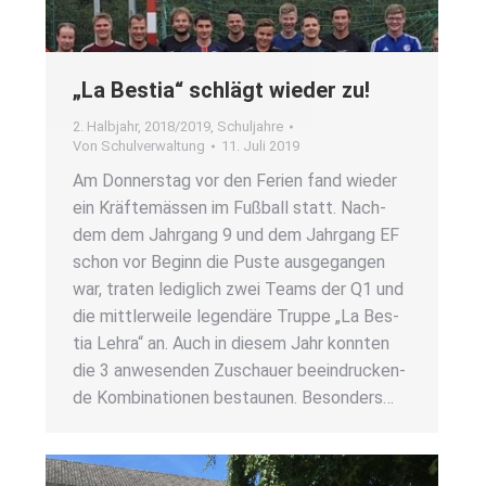
„La Bes­tia“ schlägt wie­der zu!
2. Halbjahr
,
2018/2019
,
Schuljahre
Von
Schulverwaltung
11. Juli 2019
Am Don­ners­tag vor den Feri­en fand wie­der
ein Kräf­te­mäs­sen im Fuß­ball statt. Nach­
dem dem Jahr­gang 9 und dem Jahr­gang EF
schon vor Beginn die Pus­te aus­ge­gan­gen
war, tra­ten ledig­lich zwei Teams der Q1 und
die mitt­ler­wei­le legen­dä­re Trup­pe „La Bes­
tia Lehra“ an. Auch in die­sem Jahr konn­ten
die 3 anwe­sen­den Zuschau­er beein­dru­cken­
de Kom­bi­na­tio­nen bestau­nen. Beson­ders…