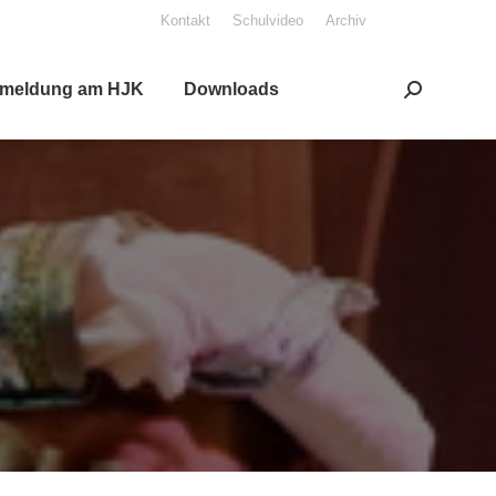
Kon­takt
Schul­vi­deo
Archiv
mel­dung am HJK
Down­loads
Search: