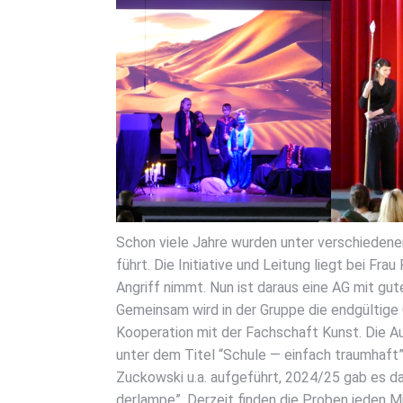
Schon vie­le Jah­re wur­den unter ver­schie­de­n
führt. Die Initia­ti­ve und Lei­tung liegt bei Fra
Angriff nimmt. Nun ist dar­aus eine AG mit gut
Gemein­sam wird in der Grup­pe die end­gül­ti­ge 
Koope­ra­ti­on mit der Fach­schaft Kunst. Die Au
unter dem Titel “Schu­le — ein­fach traum­haft”
Zuc­kow­ski u.a. auf­ge­führt, 2024/25 gab es das
der­lam­pe”. Der­zeit fin­den die Pro­ben jeden 