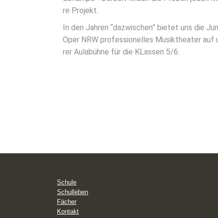
re Pro­jekt.
In den Jah­ren “dazwi­schen” bie­tet uns die Jun
Oper NRW pro­fes­sio­nel­les Musik­thea­ter auf
rer Aula­büh­ne für die KLas­sen 5/6.
Schule
Schulleben
Fächer
Kontakt