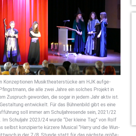
en Kon­zep­tio­nen Musik­thea­ter­stü­cke am HJK auf­ge­
u Pfingst­mann, die alle zwei Jah­re ein sol­ches Pro­jekt in
em Zuspruch gewor­den, die sogar in jedem Jahr aktiv ist.
Gestal­tung ent­wi­ckelt. Für das Büh­nen­bild gibt es eine
f­füh­rung soll immer am Schul­jah­res­en­de sein, 2021/22
. Im Schul­jahr 2023/24 wur­de “Der klei­ne Tag” von Rolf
 selbst kon­zi­pier­te kür­ze­re Musi­cal “Har­ry und die Wun­
Mitt­woch in der 7./8. Stun­de statt für das nächs­te grö­ße­