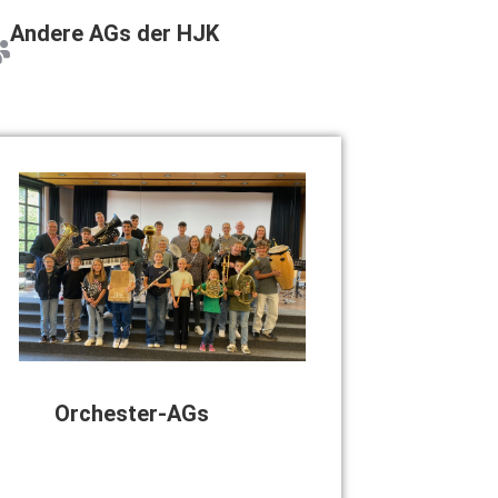
Ande­re AGs der HJK
Orches­ter-AGs