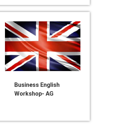
Busi­ness Eng­lish
Work­shop- AG