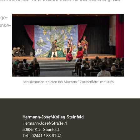
­ge­
 unse­
Schü­le­rin­nen spie­len bei Mozarts “Zau­ber­flö­te” mit 2025
Hermann-Josef-Kolleg Steinfeld
Hermann-Josef-Straße 4
53925 Kall-Steinfeld
Tel.: 02441 / 88 91 41