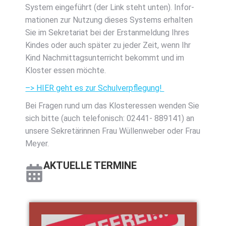
Sys­tem ein­ge­führt (der Link steht unten). Infor­
ma­tio­nen zur Nut­zung die­ses Sys­tems erhal­ten
Sie im Sekre­ta­ri­at bei der Erst­an­mel­dung Ihres
Kin­des oder auch spä­ter zu jeder Zeit, wenn Ihr
Kind Nach­mit­tags­un­ter­richt bekommt und im
Klos­ter essen möch­te.
–> HIER geht es zur Schul­ver­pfle­gung!
Bei Fra­gen rund um das Klos­ter­es­sen wen­den Sie
sich bit­te (auch tele­fo­nisch: 02441- 889141) an
unse­re Sekre­tä­rin­nen Frau Wül­len­we­ber oder Frau
Mey­er.
AKTU­EL­LE TER­MI­NE