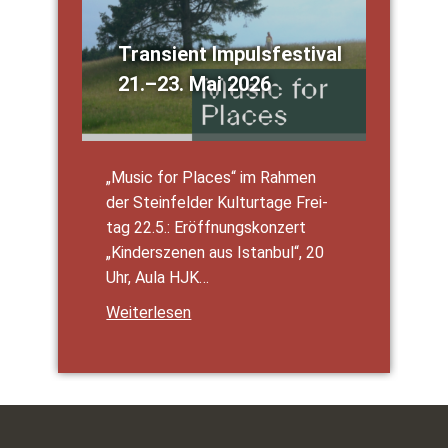
Tran­si­ent Impuls­fes­ti­val
21.–23. Mai 2026
„Music for Places“ im Rah­men
der Stein­fel­der Kul­tur­ta­ge Frei­
tag 22.5.: Eröff­nungs­kon­zert
„Kin­der­sze­nen aus Istan­bul“, 20
Uhr, Aula HJK…
Wei­ter­le­sen