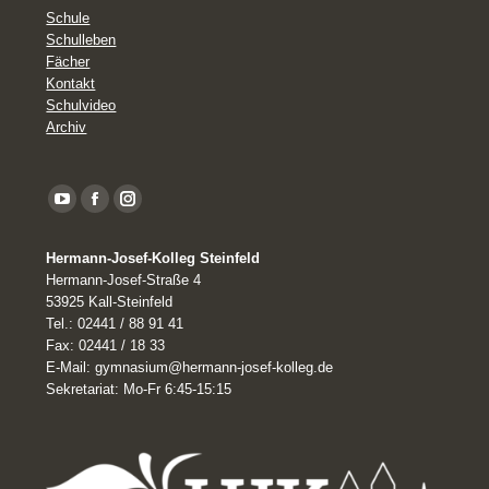
Schule
Schulleben
Fächer
Kontakt
Schulvideo
Archiv
YouTube
Facebook
Instagram
page
Hermann-Josef-Kolleg Steinfeld
opens
Hermann-Josef-Straße 4
in
53925 Kall-Steinfeld
Tel.: 02441 / 88 91 41
new
Fax: 02441 / 18 33
window
E-Mail: gymnasium@hermann-josef-kolleg.de
Sekretariat: Mo-Fr 6:45-15:15