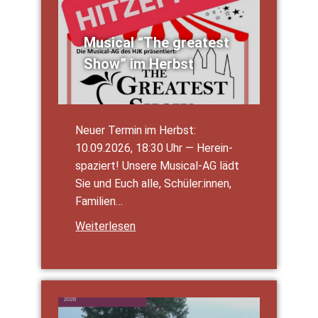
Musi­cal “The grea­test
Show” im Herbst
Neu­er Ter­min im Herbst:
10.09.2026, 18:30 Uhr — Her­ein­
spa­ziert! Unse­re Musi­­cal-AG lädt
Sie und Euch alle, Schüler:innen,
Fami­li­en…
Wei­ter­le­sen