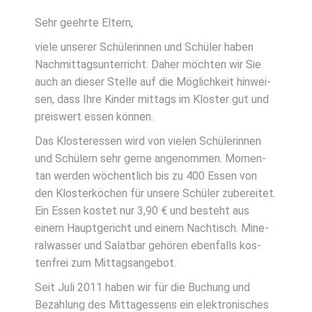
Sehr geehr­te Eltern,
vie­le unse­rer Schü­le­rin­nen und Schü­ler haben
Nach­mit­tags­un­ter­richt. Daher möch­ten wir Sie
auch an die­ser Stel­le auf die Mög­lich­keit hin­wei­
sen, dass Ihre Kin­der mit­tags im Klos­ter gut und
preis­wert essen kön­nen.
Das Klos­ter­es­sen wird von vie­len Schü­le­rin­nen
und Schü­lern sehr ger­ne ange­nom­men. Momen­
tan wer­den wöchent­lich bis zu 400 Essen von
den Klos­ter­kö­chen für unse­re Schü­ler zube­rei­tet.
Ein Essen kos­tet nur 3,90 € und besteht aus
einem Haupt­ge­richt und einem Nach­tisch. Mine­
ral­was­ser und Salat­bar gehö­ren eben­falls kos­
ten­frei zum Mit­tags­an­ge­bot.
Seit Juli 2011 haben wir für die Buchung und
Bezah­lung des Mit­tag­essens ein elek­tro­ni­sches