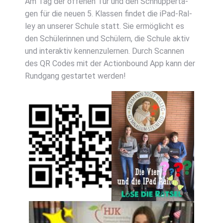
Am Tag der offe­nen Tür und den Schnup­per­ta­
gen für die neu­en 5. Klas­sen fin­det die iPad-Ral­
ley an unse­rer Schu­le statt. Sie ermög­licht es
den Schü­le­rin­nen und Schü­lern, die Schu­le aktiv
und inter­ak­tiv ken­nen­zu­ler­nen. Durch Scan­nen
des QR Codes mit der Action­bound App kann der
Rund­gang gestar­tet wer­den!