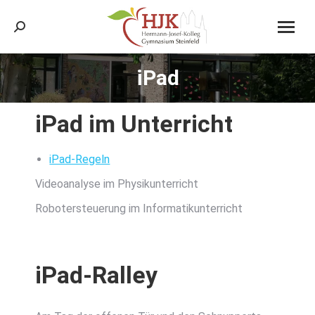
Search:
iPad
Sie befinden sich hier:
iPad im Unter­richt
iPad-Regeln
Video­ana­ly­se im Phy­sik­un­ter­richt
Robo­ter­steue­rung im Infor­ma­tik­un­ter­richt
iPad-Ral­ley