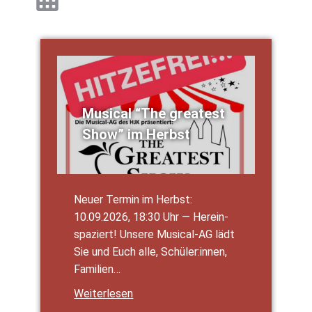
Musi­cal “The grea­test
Show” im Herbst
Neu­er Ter­min im Herbst:
10.09.2026, 18:30 Uhr — Her­ein­
spa­ziert! Unse­re Musi­­cal-AG lädt
Sie und Euch alle, Schüler:innen,
Fami­li­en…
Wei­ter­le­sen