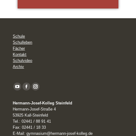
Schule
Schulleben
Fächer
Kontakt
Schulvideo
Archiv
YouTube
Facebook
Instagram
page
Hermann-Josef-Kolleg Steinfeld
opens
Hermann-Josef-Straße 4
in
53925 Kall-Steinfeld
Tel.: 02441 / 88 91 41
new
Fax: 02441 / 18 33
window
E-Mail: gymnasium@hermann-josef-kolleg.de