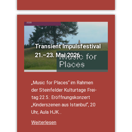
Tran­si­ent Impuls­fes­ti­val
21.–23. Mai 2026
„Music for Places“ im Rah­men
der Stein­fel­der Kul­tur­ta­ge Frei­
tag 22.5.: Eröff­nungs­kon­zert
„Kin­der­sze­nen aus Istan­bul“, 20
Uhr, Aula HJK…
Wei­ter­le­sen