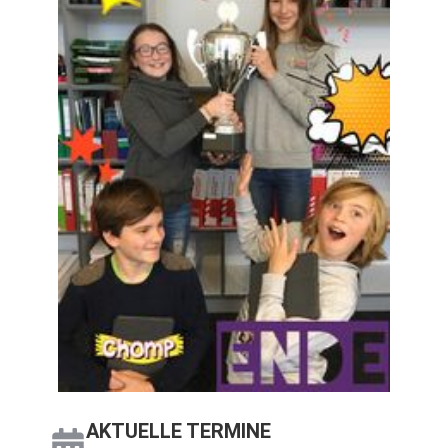
AKTU­EL­LE TER­MI­NE