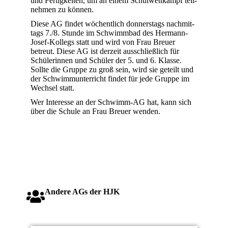
und Fer­tig­kei­ten, um an einem Schul­wett­kampf teil­
neh­men zu kön­nen.
Die­se AG fin­det wöchent­lich don­ners­tags nach­mit­
tags 7./8. Stun­de im Schwimm­bad des Her­mann-
Josef-Kol­legs statt und wird von Frau Breu­er
betreut. Die­se AG ist der­zeit aus­schließ­lich für
Schü­le­rin­nen und Schü­ler der 5. und 6. Klas­se.
Soll­te die Grup­pe zu groß sein, wird sie geteilt und
der Schwimm­un­ter­richt fin­det für jede Grup­pe im
Wech­sel statt.
Wer Inter­es­se an der Schwimm-AG hat, kann sich
über die Schu­le an Frau Breu­er wen­den.
Ande­re AGs der HJK