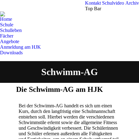
Kon­takt
Schul­vi­deo
Archiv
Top Bar
Home
Schu­le
Schul­le­ben
Fächer
Ange­bo­te
Anmel­dung am HJK
Down­loads
Search:
Schwimm-AG
Sie befinden sich hier:
Die Schwimm-AG am HJK
Bei der Schwimm-AG han­delt es sich um einen
Kurs, durch den lang­fris­tig eine Schul­mann­schaft
ent­ste­hen soll. Hier­bei wer­den die ver­schie­de­nen
Schwimm­sti­le erlernt sowie die all­ge­mei­ne Fit­ness
und Geschwin­dig­keit ver­bes­sert. Die Schü­le­rin­nen
und Schü­ler erler­nen außer­dem alle Fähig­kei­ten