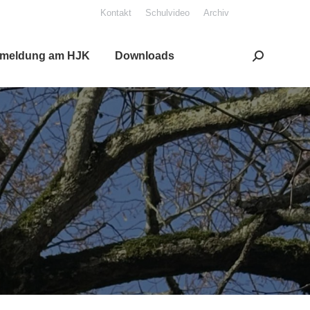
Kon­takt
Schul­vi­deo
Archiv
mel­dung am HJK
Down­loads
Search: