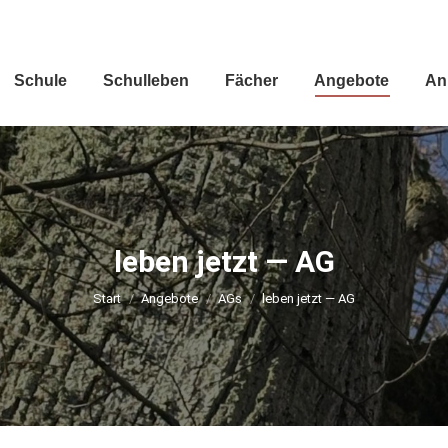
Schu­le
Schul­le­ben
Fächer
Ange­bo­te
An
leben jetzt — AG
Sie befinden sich hier:
Start
Ange­bo­te
AGs
leben jetzt — AG