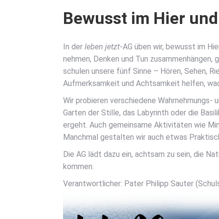
Bewusst im Hier und 
In der
leben jetzt
-AG üben wir, bewusst im Hier
neh­men, Den­ken und Tun zusam­men­hän­gen,
schu­len unse­re fünf Sin­ne – Hören, Sehen, R
Auf­merk­sam­keit und Acht­sam­keit hel­fen, wa
Wir pro­bie­ren ver­schie­de­ne Wahr­neh­mungs
Gar­ten der Stil­le, das Laby­rinth oder die Basi­
ergeht. Auch gemein­sa­me Akti­vi­tä­ten wie Mi
Manch­mal gestal­ten wir auch etwas Prak­ti­sch
Die AG lädt dazu ein, acht­sam zu sein, die Nat
kom­men.
Ver­ant­wort­li­cher: Pater Phil­ipp Sau­ter (Schul­