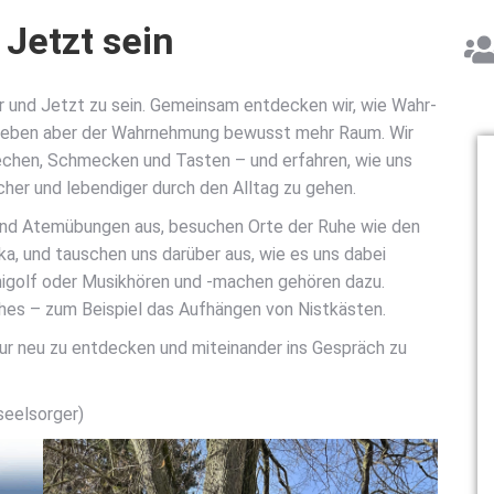
Jetzt sein
 und Jetzt zu sein. Gemein­sam ent­de­cken wir, wie Wahr­
 geben aber der Wahr­neh­mung bewusst mehr Raum. Wir
ie­chen, Schme­cken und Tas­ten – und erfah­ren, wie uns
cher und leben­di­ger durch den All­tag zu gehen.
- und Atem­übun­gen aus, besu­chen Orte der Ruhe wie den
li­ka, und tau­schen uns dar­über aus, wie es uns dabei
ni­golf oder Musik­hö­ren und ‑machen gehö­ren dazu.
es – zum Bei­spiel das Auf­hän­gen von Nist­käs­ten.
ur neu zu ent­de­cken und mit­ein­an­der ins Gespräch zu
seel­sor­ger)