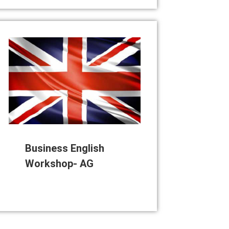
Busi­ness Eng­lish
Work­shop- AG