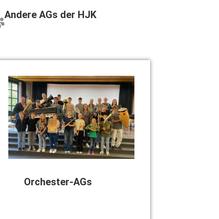
Ande­re AGs der HJK
Orches­ter-AGs