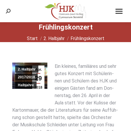
Search:
Früh­lings­kon­zert
Sie befinden sich hier:
Start
2. Halbjahr
Früh­lings­kon­zert
Ein klei­nes, fami­liä­res und sehr
2. Halbjahr
Apr.
gutes Kon­zert mit Schü­le­rin­
29
2017/2018
nen und Schü­lern des HJK und
Halbjahre
2018
eini­gen Gäs­ten fand am Don­
Schuljahre
ners­tag, den 26. April in der
Aula statt. Vor der Kulis­se der
Kar­ton­mau­er, die der Lite­ra­tur­kurs für sei­ne Auf­füh­
rung schon gestellt hat­te, spiel­te das Orches­ter
der Musik­schu­le Schlei­den unter Lei­tung von Frau