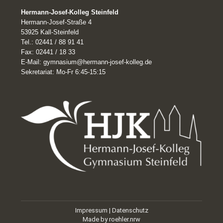
page
Hermann-Josef-Kolleg Steinfeld
opens
Hermann-Josef-Straße 4
in
53925 Kall-Steinfeld
Tel.: 02441 / 88 91 41
new
Fax: 02441 / 18 33
window
E-Mail: gymnasium@hermann-josef-kolleg.de
Sekretariat: Mo-Fr 6:45-15:15
Impressum
|
Datenschutz
Made by
roehler.nrw