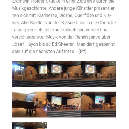
Erd­mann-Hol­der Stü­cke in einer Zeit­rei­se durch die
Musik­ge­schich­te. Ande­re jun­ge Künst­ler prä­sen­tier­
ten sich mit Kla­ri­net­te, Vio­li­ne, Quer­flö­te und Kla­
vier. Alle Spie­ler von der Klas­se 5 bis in die Ober­stu­
fe zeig­ten sich sehr musi­ka­lisch und ver­siert bei
ver­schie­dens­ter Musik von der Renais­sance über
Josef Haydn bis zu Ed Sheeran. Man darf gespannt
sein auf die nächs­ten Auf­trit­te… (Pf)