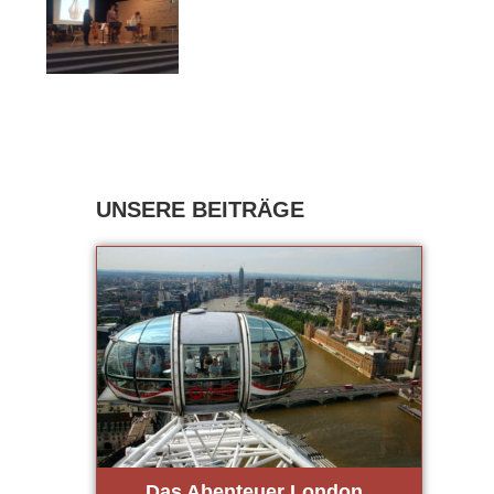
Das Aben­teu­er Lon­don