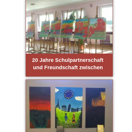
20 Jah­re Schul­part­ner­schaft
und Freund­schaft zwi­schen
Stein­feld und Oles­no