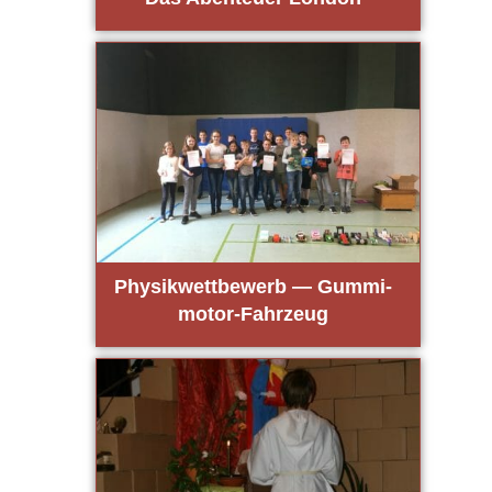
Phy­sik­wett­be­werb — Gum­mi­
mo­tor-Fahr­zeug