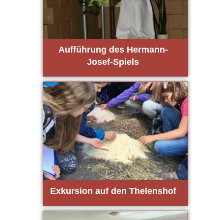
Auf­füh­rung des Her­mann-
Josef-Spiels
Exkur­si­on auf den The­len­s­hof