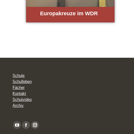
Euro­pa­kreu­ze im WDR
Schule
Schulleben
Fächer
Kontakt
Schulvideo
Archiv
YouTube
Facebook
Instagram