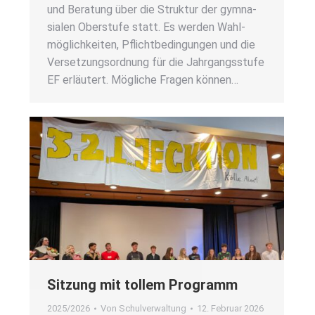
und Bera­tung über die Struk­tur der gym­na­
sia­len Ober­stu­fe statt. Es wer­den Wahl­
mög­lich­kei­ten, Pflicht­be­din­gun­gen und die
Ver­set­zungs­ord­nung für die Jahr­gangs­stu­fe
EF erläu­tert. Mög­li­che Fra­gen kön­nen…
Sit­zung mit tol­lem Pro­gramm
2025/2026
Von
Schulverwaltung
12. Februar 2026