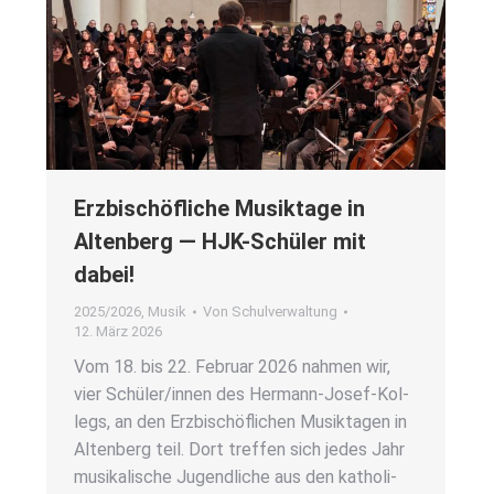
Erz­bi­schöf­li­che Musik­ta­ge in
Alten­berg — HJK-Schü­ler mit
dabei!
2025/2026
,
Musik
Von
Schulverwaltung
12. März 2026
Vom 18. bis 22. Febru­ar 2026 nah­men wir,
vier Schüler/innen des Her­­mann-Josef-Kol­­
legs, an den Erz­bi­schöf­li­chen Musik­ta­gen in
Alten­berg teil. Dort tref­fen sich jedes Jahr
musi­ka­li­sche Jugend­li­che aus den katho­li­