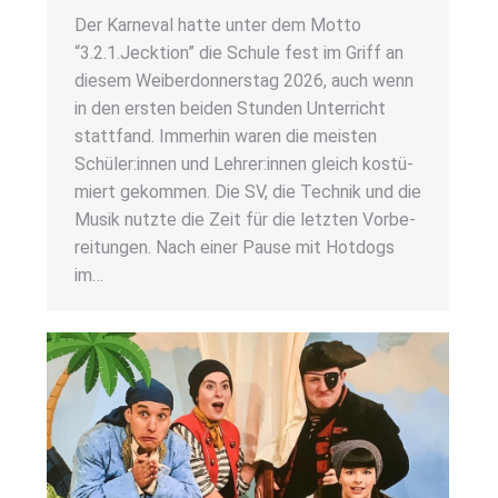
Der Kar­ne­val hat­te unter dem Mot­to
“3.2.1.Jecktion” die Schu­le fest im Griff an
die­sem Wei­ber­don­ners­tag 2026, auch wenn
in den ers­ten bei­den Stun­den Unter­richt
statt­fand. Immer­hin waren die meis­ten
Schüler:innen und Lehrer:innen gleich kos­tü­
miert gekom­men. Die SV, die Tech­nik und die
Musik nutz­te die Zeit für die letz­ten Vor­be­
rei­tun­gen. Nach einer Pau­se mit Hot­dogs
im…