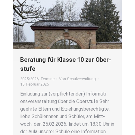
Bera­tung für Klas­se 10 zur Ober­
stu­fe
2025/2026
,
Termine
Von
Schulverwaltung
15. Februar 2026
Ein­la­dung zur (ver­pflich­ten­den) Infor­ma­ti­
ons­ver­an­stal­tung über die Ober­stu­fe Sehr
geehr­te Eltern und Erzie­hungs­be­rech­tig­te,
lie­be Schü­le­rin­nen und Schü­ler, am Mitt­
woch, den 25.02.2026, fin­det um 18.30 Uhr in
der Aula unse­rer Schu­le eine Infor­ma­ti­on