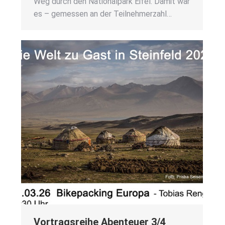
Weg durch den Natio­nal­park Eifel. Damit war
es – gemes­sen an der Teil­neh­mer­zahl…
Vor­trags­rei­he Aben­teu­er 3/4