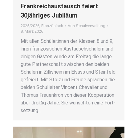
Frank­reich­aus­tausch fei­ert
30jähriges Jubi­lä­um
2025/2026
,
Französisch
Von
Schulverwaltung
8. März 2026
Mit allen Schüler:innen der Klas­sen 8 und 9,
ihren fran­zö­si­schen Aus­tausch­schü­lern und
eini­gen Gäs­ten wur­de am Frei­tag die lan­ge
gute Part­ner­schaft zwi­schen den bei­den
Schu­len in Zil­lisheim im Elsass und Stein­feld
gefei­ert. Mit Stolz und Freu­de spra­chen die
bei­den Schul­lei­ter Vin­cent Che­va­lier und
Tho­mas Frau­en­kron von die­ser Koope­ra­ti­on
über drei­ßig Jah­re. Sie wünsch­ten eine Fort­
set­zung…