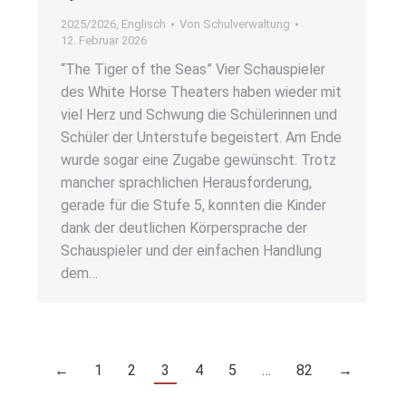
2025/2026
,
Englisch
Von
Schulverwaltung
12. Februar 2026
“The Tiger of the Seas” Vier Schau­spie­ler
des White Hor­se Thea­ters haben wie­der mit
viel Herz und Schwung die Schü­le­rin­nen und
Schü­ler der Unter­stu­fe begeis­tert. Am Ende
wur­de sogar eine Zuga­be gewünscht. Trotz
man­cher sprach­li­chen Her­aus­for­de­rung,
gera­de für die Stu­fe 5, konn­ten die Kin­der
dank der deut­li­chen Kör­per­spra­che der
Schau­spie­ler und der ein­fa­chen Hand­lung
dem…
←
1
2
3
4
5
…
82
→