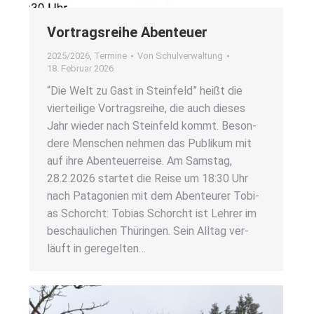
Vor­trags­rei­he Aben­teu­er
2025/2026
,
Termine
Von
Schulverwaltung
18. Februar 2026
“Die Welt zu Gast in Stein­feld” heißt die
vier­tei­li­ge Vor­trags­rei­he, die auch die­ses
Jahr wie­der nach Stein­feld kommt. Beson­
de­re Men­schen neh­men das Publi­kum mit
auf ihre Aben­teu­er­rei­se. Am Sams­tag,
28.2.2026 star­tet die Rei­se um 18:30 Uhr
nach Pata­go­ni­en mit dem Aben­teu­rer Tobi­
as Schorcht: Tobi­as Schorcht ist Leh­rer im
beschau­li­chen Thü­rin­gen. Sein All­tag ver­
läuft in gere­gel­ten…