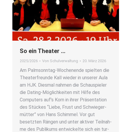
So ein Thea­ter …
2025/2026
Von
Schulverwaltung
20. März 2026
Am Pal­m­­son­n­­tag-Wochen­en­­de spiel­ten die
Thea­ter­freun­de Kall wie­der in unse­rer Aula
am HJK. Dies­mal nah­men die Schau­spie­ler
die Dating-Mög­­lich­kei­­ten mit Hil­fe des
Com­pu­ters auf’s Korn in ihrer Prä­sen­ta­ti­on
des Stü­ckes “Lie­be, Frust und Schwie­ger­
müt­ter” von Hans Schim­mel. Vor gut
besetz­ten Rän­gen und unter akti­ver Teil­nah­
me des Publi­kums ent­wi­ckel­te sich ein tur­