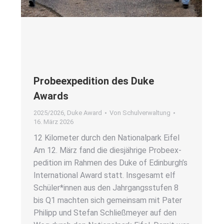
Pro­be­ex­pe­di­ti­on des Duke
Awards
2025/2026
,
Duke Award
Von
Schulverwaltung
16. März 2026
12 Kilo­me­ter durch den Natio­nal­park Eifel
Am 12. März fand die dies­jäh­ri­ge Pro­be­ex­
pe­di­ti­on im Rah­men des Duke of Edinburgh’s
Inter­na­tio­nal Award statt. Ins­ge­samt elf
Schüler*innen aus den Jahr­gangs­stu­fen 8
bis Q1 mach­ten sich gemein­sam mit Pater
Phil­ipp und Ste­fan Schließ­mey­er auf den