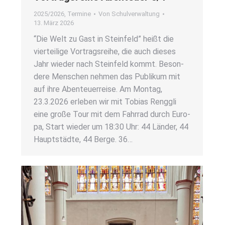
2025/2026
,
Termine
Von
Schulverwaltung
13. März 2026
“Die Welt zu Gast in Stein­feld” heißt die
vier­tei­li­ge Vor­trags­rei­he, die auch die­ses
Jahr wie­der nach Stein­feld kommt. Beson­
de­re Men­schen neh­men das Publi­kum mit
auf ihre Aben­teu­er­rei­se. Am Mon­tag,
23.3.2026 erle­ben wir mit Tobi­as Renggli
eine gro­ße Tour mit dem Fahr­rad durch Euro­
pa, Start wie­der um 18:30 Uhr: 44 Län­der, 44
Haupt­städ­te, 44 Ber­ge. 36…