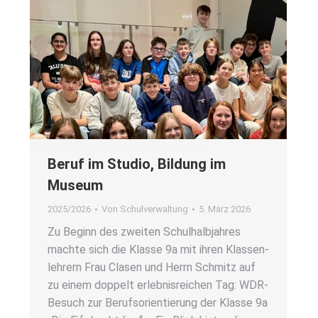
Beruf im Stu­dio, Bil­dung im
Muse­um
2025/2026
Von
Schulverwaltung
5. März 2026
Zu Beginn des zwei­ten Schul­halb­jah­res
mach­te sich die Klas­se 9a mit ihren Klas­sen­
leh­rern Frau Cla­sen und Herrn Schmitz auf
zu einem dop­pelt erleb­nis­rei­chen Tag: WDR-
Besuch zur Berufs­ori­en­tie­rung der Klas­se 9a