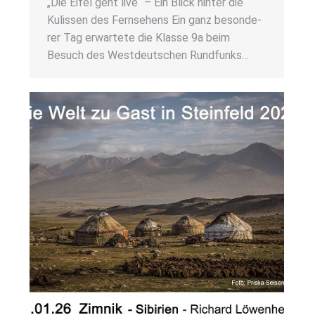
„Die Eifel geht live“ – Ein Blick hin­ter die
Kulis­sen des Fern­se­hens Ein ganz beson­de­
rer Tag erwar­te­te die Klas­se 9a beim
Besuch des West­deut­schen Rund­funks…