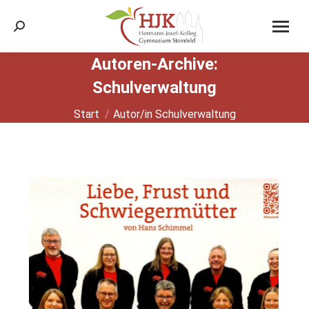
Search:
Autoren-Archive:
Schulverwaltung
Sie befinden sich hier:
Start
Autor/in Schulverwaltung