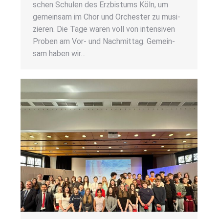
schen Schu­len des Erz­bis­tums Köln, um
gemein­sam im Chor und Orches­ter zu musi­
zie­ren. Die Tage waren voll von inten­si­ven
Pro­ben am Vor- und Nach­mit­tag. Gemein­
sam haben wir…