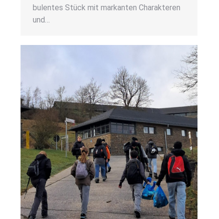
bu­len­tes Stück mit mar­kan­ten Cha­rak­te­ren
und…