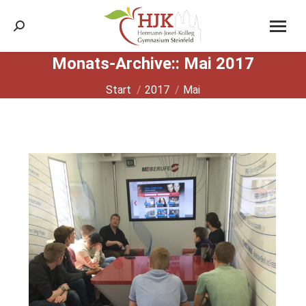
Search:
Monats-Archive::
Mai 2017
Sie befinden sich hier:
Start
2017
Mai