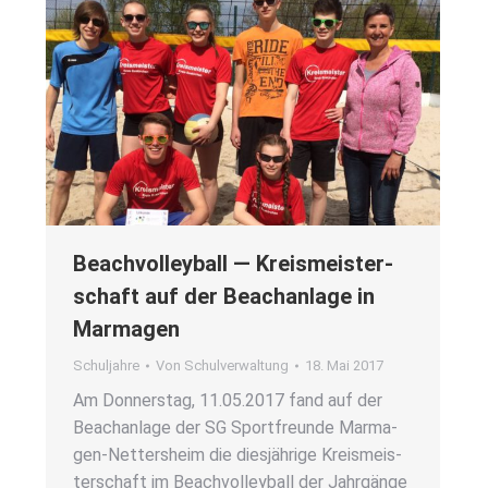
Beach­vol­ley­ball — Kreis­meis­ter­
schaft auf der Beach­an­la­ge in
Mar­ma­gen
Schuljahre
Von
Schulverwaltung
18. Mai 2017
Am Don­ners­tag, 11.05.2017 fand auf der
Beach­an­la­ge der SG Sport­freun­de Mar­­ma­­
gen-Net­­ter­s­heim die dies­jäh­ri­ge Kreis­meis­
ter­schaft im Beach­vol­ley­ball der Jahr­gän­ge