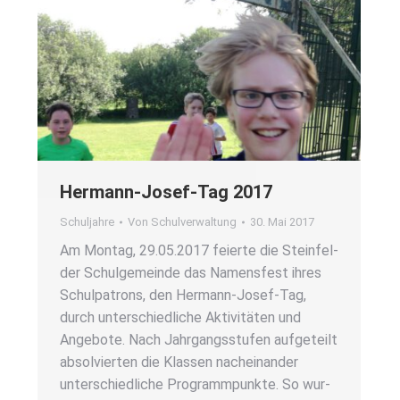
Her­mann-Josef-Tag 2017
Schuljahre
Von
Schulverwaltung
30. Mai 2017
Am Mon­tag, 29.05.2017 fei­er­te die Stein­fel­
der Schul­ge­mein­de das Namens­fest ihres
Schul­pa­trons, den Her­­mann-Josef-Tag,
durch unter­schied­li­che Akti­vi­tä­ten und
Ange­bo­te. Nach Jahr­gangs­stu­fen auf­ge­teilt
absol­vier­ten die Klas­sen nach­ein­an­der
unter­schied­li­che Pro­gramm­punk­te. So wur­