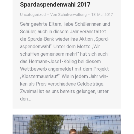
Spar­d­as­pen­den­wahl 2017
Uncategorized
Von
Schulverwaltung
18. Mai 2017
Sehr geehr­te Eltern, lie­be Schü­le­rin­nen und
Schü­ler, auch in die­sem Jahr ver­an­stal­tet
die Spar­­da-Bank wie­der ihre Akti­on „Spar­d­
as­pen­den­wahl“. Unter dem Mot­to „Wir
schaf­fen gemein­sam mehr!“ hat sich auch
das Her­­mann-Josef-Kol­­leg bei die­sem
Wett­be­werb ange­mel­det mit dem Pro­jekt
„Klos­ter­mau­er­lauf“. Wie in jedem Jahr win­
ken als Preis ver­schie­de­ne Geld­be­trä­ge.
Zwei­mal ist es uns bereits gelun­gen, unter
den…