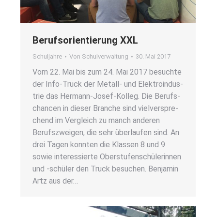
Berufs­ori­en­tie­rung XXL
Schuljahre
Von
Schulverwaltung
30. Mai 2017
Vom 22. Mai bis zum 24. Mai 2017 besuch­te
der Info-Truck der Metall- und Elek­tro­in­dus­
trie das Her­­mann-Josef-Kol­­leg. Die Berufs­
chan­cen in die­ser Bran­che sind viel­ver­spre­
chend im Ver­gleich zu manch ande­ren
Berufs­zwei­gen, die sehr über­lau­fen sind. An
drei Tagen konn­ten die Klas­sen 8 und 9
sowie inter­es­sier­te Ober­stu­fen­schü­le­rin­nen
und ‑schü­ler den Truck besu­chen. Ben­ja­min
Artz aus der…