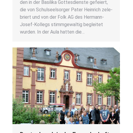
den in der Basi­li­ka Got­tes­diens­te gefei­ert,
die von Schul­seel­sor­ger Pater Hein­rich zele­
briert und von der Folk AG des Her­­mann-
Josef-Kol­­legs stimm­ge­wal­tig beglei­tet
wur­den. In der Aula hat­ten die…