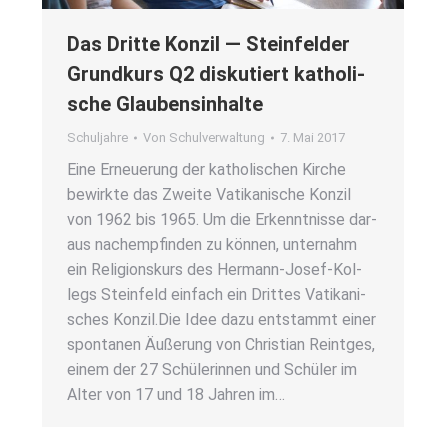
Das Drit­te Kon­zil — Stein­fel­der
Grund­kurs Q2 dis­ku­tiert katho­li­
sche Glau­bens­in­hal­te
Schuljahre
Von
Schulverwaltung
7. Mai 2017
Eine Erneue­rung der katho­li­schen Kir­che
bewirk­te das Zwei­te Vati­ka­ni­sche Kon­zil
von 1962 bis 1965. Um die Erkennt­nis­se dar­
aus nach­emp­fin­den zu kön­nen, unter­nahm
ein Reli­gi­ons­kurs des Her­­mann-Josef-Kol­­
legs Stein­feld ein­fach ein Drit­tes Vati­ka­ni­
sches Kon­zil.Die Idee dazu ent­stammt einer
spon­ta­nen Äuße­rung von Chris­ti­an Reint­ges,
einem der 27 Schü­le­rin­nen und Schü­ler im
Alter von 17 und 18 Jah­ren im…