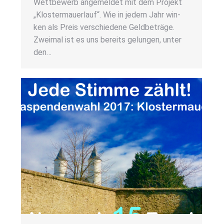
Wett­be­werb ange­mel­det mit dem Pro­jekt
„Klos­ter­mau­er­lauf“. Wie in jedem Jahr win­
ken als Preis ver­schie­de­ne Geld­be­trä­ge.
Zwei­mal ist es uns bereits gelun­gen, unter
den…