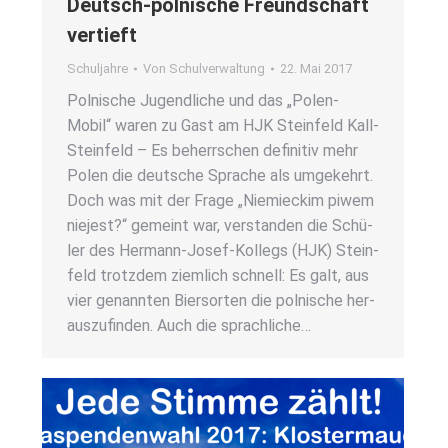
Deutsch-pol­ni­sche Freund­schaft
ver­tieft
Schuljahre
Von
Schulverwaltung
22. Mai 2017
Pol­ni­sche Jugend­li­che und das „Polen-
Mobil“ waren zu Gast am HJK Stein­feld Kall-
Stein­­feld – Es beherr­schen defi­ni­tiv mehr
Polen die deut­sche Spra­che als umge­kehrt.
Doch was mit der Fra­ge „Nie­mieckim piwem
nie­jest?“ gemeint war, ver­stan­den die Schü­
ler des Her­­mann-Josef-Kol­­legs (HJK) Stein­
feld trotz­dem ziem­lich schnell: Es galt, aus
vier genann­ten Bier­sor­ten die pol­ni­sche her­
aus­zu­fin­den. Auch die sprach­li­che…