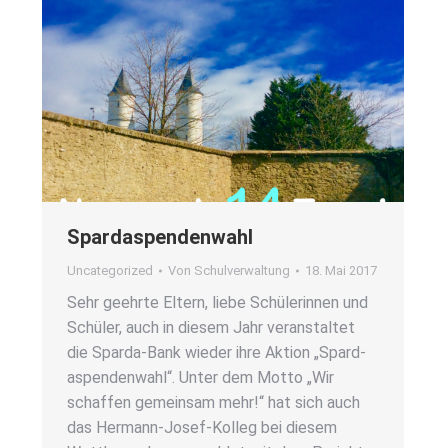
Spar­d­as­pen­den­wahl
Uncategorized
Von
Schulverwaltung
18. Mai 2017
Sehr geehr­te Eltern, lie­be Schü­le­rin­nen und
Schü­ler, auch in die­sem Jahr ver­an­stal­tet
die Spar­­da-Bank wie­der ihre Akti­on „Spar­d­
as­pen­den­wahl“. Unter dem Mot­to „Wir
schaf­fen gemein­sam mehr!“ hat sich auch
das Her­­mann-Josef-Kol­­leg bei die­sem