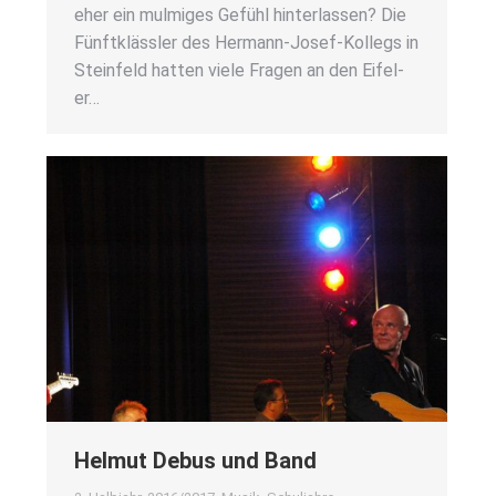
eher ein mul­mi­ges Gefühl hin­ter­las­sen? Die
Fünft­kläss­ler des Her­­mann-Josef-Kol­­legs in
Stein­feld hat­ten vie­le Fra­gen an den Eife­l­
er…
Hel­mut Debus und Band