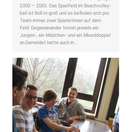
2000 — 2003. Das Spiel­feld im Beach­vol­ley­
ball ist 8x8 m groß und es befin­den sich pro
Team immer zwei Spie­le­rIn­nen auf dem
Feld. Gegen­ein­an­der tre­ten jeweils ein
Jungen‑, ein Mäd­chen- und ein Mixed­dop­pel
an.Gemel­det hat­te auch in…