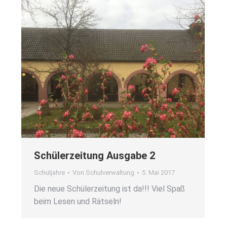
Schü­ler­zei­tung Aus­ga­be 2
Schuljahre
Von
Schulverwaltung
5. Mai 2017
Die neue Schü­ler­zei­tung ist da!!! Viel Spaß
beim Lesen und Rät­seln!