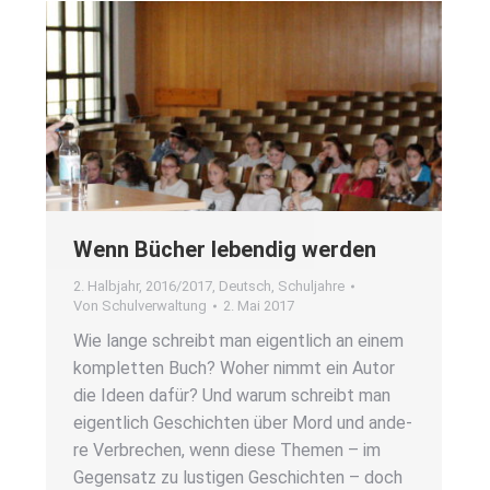
Wenn Bücher leben­dig wer­den
2. Halbjahr
,
2016/2017
,
Deutsch
,
Schuljahre
Von
Schulverwaltung
2. Mai 2017
Wie lan­ge schreibt man eigent­lich an einem
kom­plet­ten Buch? Woher nimmt ein Autor
die Ideen dafür? Und war­um schreibt man
eigent­lich Geschich­ten über Mord und ande­
re Ver­bre­chen, wenn die­se The­men – im
Gegen­satz zu lus­ti­gen Geschich­ten – doch