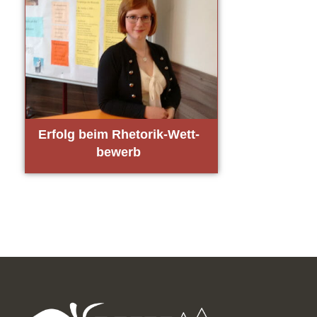
Erfolg beim Rhe­to­rik-Wett­
be­werb