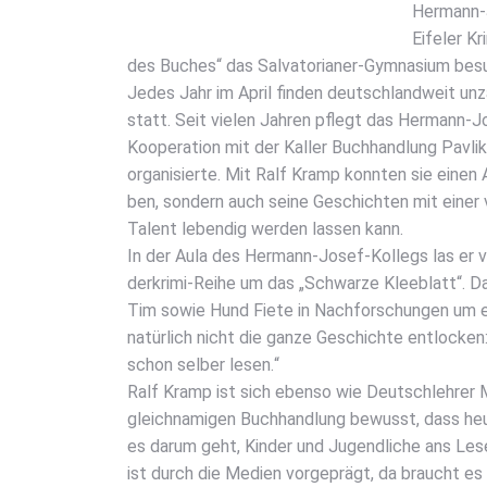
Her­mann-J
Eife­l­er 
des Buches“ das Sal­va­to­ria­ner-Gym­na­si­um bes
Jedes Jahr im April fin­den deutsch­land­weit unzä
statt. Seit vie­len Jah­ren pflegt das Her­mann-
Koope­ra­ti­on mit der Kal­ler Buch­hand­lung Pav­l
orga­ni­sier­te. Mit Ralf Kramp konn­ten sie einen
ben, son­dern auch sei­ne Geschich­ten mit einer ve
Talent leben­dig wer­den las­sen kann.
In der Aula des Her­mann-Josef-Kol­legs las er v
der­kri­mi-Rei­he um das „Schwar­ze Klee­blatt“. Da
Tim sowie Hund Fie­te in Nach­for­schun­gen um e
natür­lich nicht die gan­ze Geschich­te ent­lo­cke
schon sel­ber lesen.“
Ralf Kramp ist sich eben­so wie Deutsch­leh­rer 
gleich­na­mi­gen Buch­hand­lung bewusst, dass heu
es dar­um geht, Kin­der und Jugend­li­che ans Lese
ist durch die Medi­en vor­ge­prägt, da braucht es