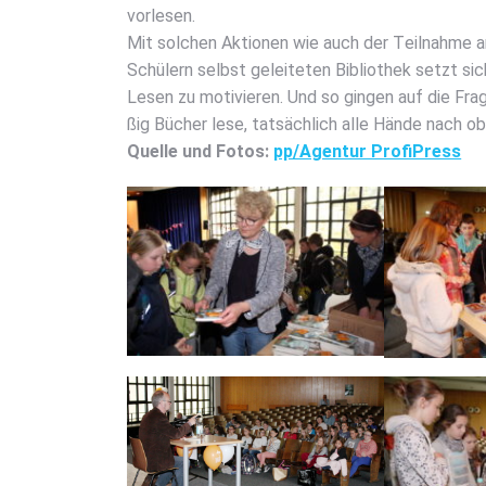
vor­le­sen.
Mit sol­chen Aktio­nen wie auch der Teil­nah­me 
Schü­lern selbst gelei­te­ten Biblio­thek setzt s
Lesen zu moti­vie­ren. Und so gin­gen auf die Fr
ßig Bücher lese, tat­säch­lich alle Hän­de nach o
Quel­le und Fotos:
pp/Agentur Pro­fi­Press