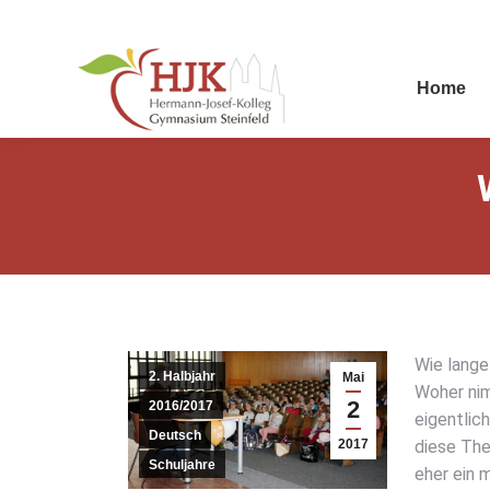
Home
Wie lan­g
2. Halbjahr
Mai
Woher nim
2
2016/2017
eigent­li
Deutsch
2017
die­se The
Schuljahre
eher ein m