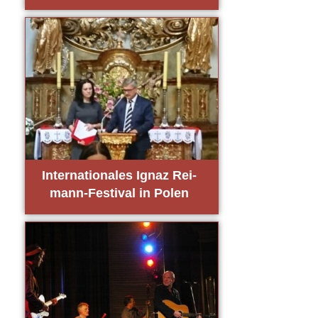
Inter­na­tio­na­les Ignaz Rei­
mann-Fes­ti­val in Polen