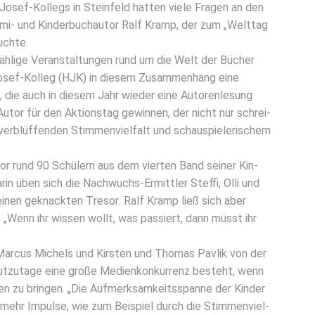
osef-Kol­legs in Stein­feld hat­ten vie­le Fra­gen an den
Kri­mi- und Kin­der­buch­au­tor Ralf Kramp, der zum „Welt­tag
uch­te.
h­li­ge Ver­an­stal­tun­gen rund um die Welt der Bücher
Josef-Kol­leg (HJK) in die­sem Zusam­men­hang eine
ik, die auch in die­sem Jahr wie­der eine Autoren­le­sung
 Autor für den Akti­ons­tag gewin­nen, der nicht nur schrei­
r­blüf­fen­den Stim­men­viel­falt und schau­spie­le­ri­schem
or rund 90 Schü­lern aus dem vier­ten Band sei­ner Kin­
r­in üben sich die Nach­wuchs-Ermitt­ler Stef­fi, Olli und
inen geknack­ten Tre­sor. Ralf Kramp ließ sich aber
n: „Wenn ihr wis­sen wollt, was pas­siert, dann müsst ihr
Mar­cus Michels und Kirs­ten und Tho­mas Pav­lik von der
t­zu­ta­ge eine gro­ße Medi­en­kon­kur­renz besteht, wenn
n zu brin­gen. „Die Auf­merk­sam­keits­span­ne der Kin­der
 mehr Impul­se, wie zum Bei­spiel durch die Stim­men­viel­