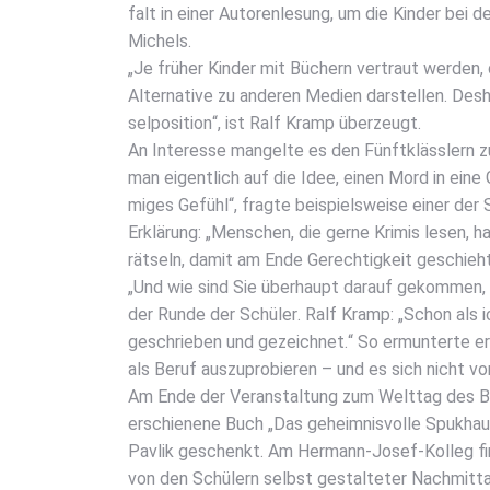
falt in einer Autoren­le­sung, um die Kin­der bei d
Michels.
„Je frü­her Kin­der mit Büchern ver­traut wer­den,
Alter­na­ti­ve zu ande­ren Medi­en dar­stel­len. Des
sel­po­si­ti­on“, ist Ralf Kramp über­zeugt.
An Inter­es­se man­gel­te es den Fünft­kläss­ler
man eigent­lich auf die Idee, einen Mord in ein
mi­ges Gefühl“, frag­te bei­spiels­wei­se einer de
Erklä­rung: „Men­schen, die ger­ne Kri­mis lesen, 
rät­seln, damit am Ende Gerech­tig­keit geschieh
„Und wie sind Sie über­haupt dar­auf gekom­men, B
der Run­de der Schü­ler. Ralf Kramp: „Schon als 
geschrie­ben und gezeich­net.“ So ermun­ter­te er
als Beruf aus­zu­pro­bie­ren – und es sich nicht v
Am Ende der Ver­an­stal­tung zum Welt­tag des B
erschie­ne­ne Buch „Das geheim­nis­vol­le Spuk­hau
Pav­lik geschenkt. Am Her­mann-Josef-Kol­leg fin
von den Schü­lern selbst gestal­te­ter Nach­mit­t