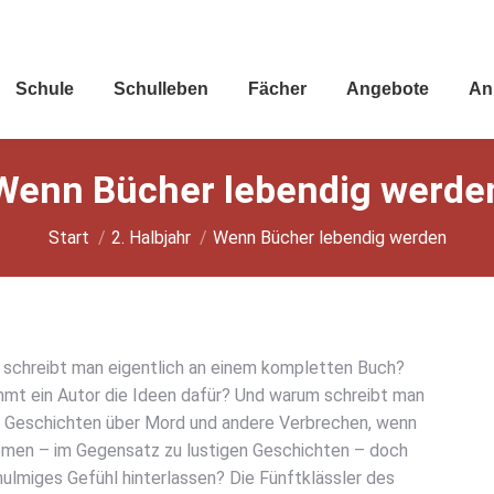
Schu­le
Schul­le­ben
Fächer
Ange­bo­te
An
Wenn Bücher leben­dig wer­de
Sie befinden sich hier:
Start
2. Halbjahr
Wenn Bücher leben­dig wer­den
e schreibt man eigent­lich an einem kom­plet­ten Buch?
mt ein Autor die Ideen dafür? Und war­um schreibt man
ch Geschich­ten über Mord und ande­re Ver­bre­chen, wenn
­men – im Gegen­satz zu lus­ti­gen Geschich­ten – doch
ul­mi­ges Gefühl hin­ter­las­sen? Die Fünft­kläss­ler des