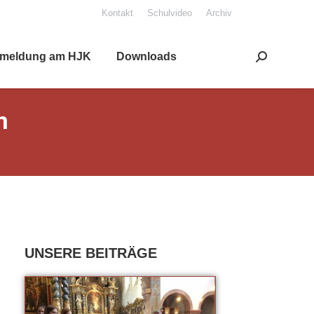
Kon­takt
Schul­vi­deo
Archiv
mel­dung am HJK
Down­loads
Search:
n