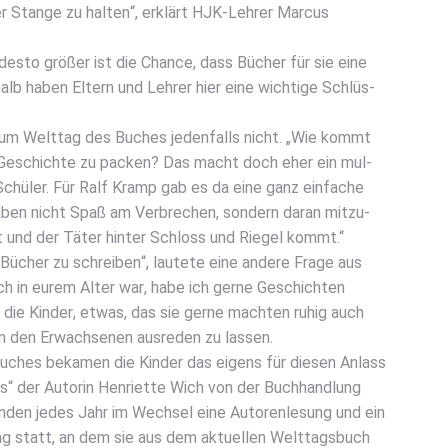
er Stan­ge zu hal­ten“, erklärt HJK-Leh­rer Mar­cus
 des­to grö­ßer ist die Chan­ce, dass Bücher für sie eine
­halb haben Eltern und Leh­rer hier eine wich­ti­ge Schlüs­
n zum Welt­tag des Buches jeden­falls nicht. „Wie kommt
e Geschich­te zu packen? Das macht doch eher ein mul­
r Schü­ler. Für Ralf Kramp gab es da eine ganz ein­fa­che
haben nicht Spaß am Ver­bre­chen, son­dern dar­an mit­zu­
t und der Täter hin­ter Schloss und Rie­gel kommt.“
ücher zu schrei­ben“, lau­te­te eine ande­re Fra­ge aus
ich in eurem Alter war, habe ich ger­ne Geschich­ten
 die Kin­der, etwas, das sie ger­ne mach­ten ruhig auch
on den Erwach­se­nen aus­re­den zu las­sen.
uches beka­men die Kin­der das eigens für die­sen Anlass
s“ der Autorin Hen­ri­et­te Wich von der Buch­hand­lung
­den jedes Jahr im Wech­sel eine Autoren­le­sung und ein
ag statt, an dem sie aus dem aktu­el­len Welt­tags­buch