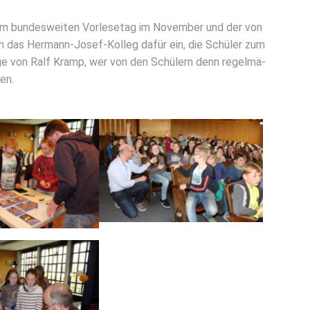
am bun­des­wei­ten Vor­le­se­tag im Novem­ber und der von
ich das Her­mann-Josef-Kol­leg dafür ein, die Schü­ler zum
a­ge von Ralf Kramp, wer von den Schü­lern denn regel­mä­
ben.