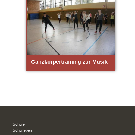
Ganz­kör­per­trai­ning zur Musik
Schule
Schulleben