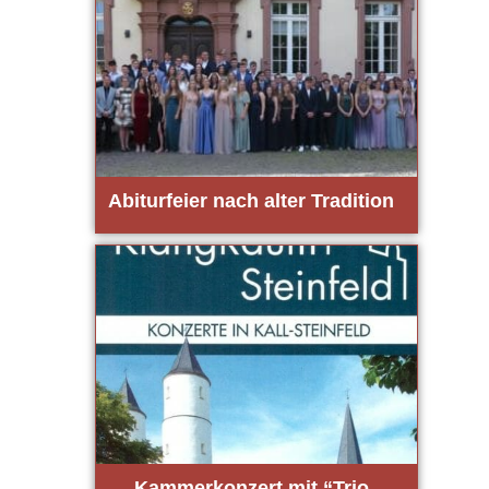
Abitur­fei­er nach alter Tra­di­ti­on
Kam­mer­kon­zert mit “Trio