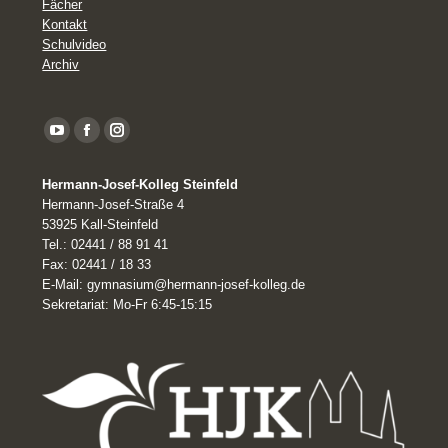
Fächer
Kontakt
Schulvideo
Archiv
YouTube
Facebook
Instagram
page
Hermann-Josef-Kolleg Steinfeld
opens
Hermann-Josef-Straße 4
in
53925 Kall-Steinfeld
Tel.: 02441 / 88 91 41
new
Fax: 02441 / 18 33
window
E-Mail: gymnasium@hermann-josef-kolleg.de
Sekretariat: Mo-Fr 6:45-15:15