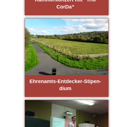
CorDa”
Ehren­amts-Ent­de­cker-Sti­pen­
di­um