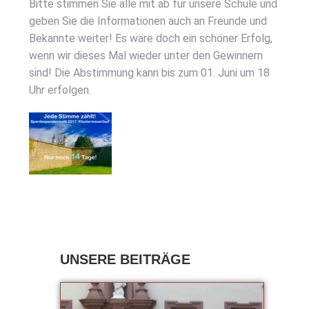
Bit­te stim­men Sie alle mit ab für unse­re Schu­le und
geben Sie die Infor­ma­tio­nen auch an Freun­de und
Bekann­te wei­ter! Es wäre doch ein schö­ner Erfolg,
wenn wir die­ses Mal wie­der unter den Gewin­nern
sind! Die Abstim­mung kann bis zum 01. Juni um 18
Uhr erfol­gen.