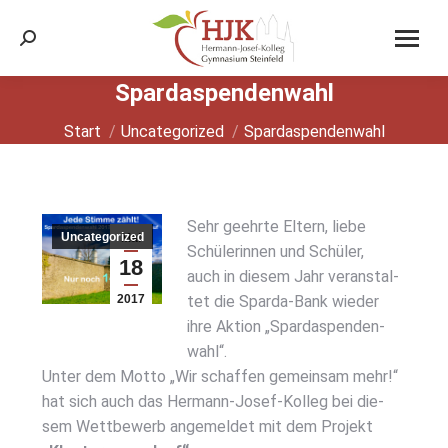
Search:
Spar­d­as­pen­den­wahl
Sie befinden sich hier:
Start
Uncategorized
Spar­d­as­pen­den­wahl
Sehr geehr­te Eltern, lie­be
Uncategorized
Mai
Schü­le­rin­nen und Schü­ler,
18
auch in die­sem Jahr ver­an­stal­
2017
tet die Spar­da-Bank wie­der
ihre Akti­on „Spar­d­as­pen­den­
wahl“.
Unter dem Mot­to „Wir schaf­fen gemein­sam mehr!“
hat sich auch das Her­mann-Josef-Kol­leg bei die­
sem Wett­be­werb ange­mel­det mit dem Pro­jekt