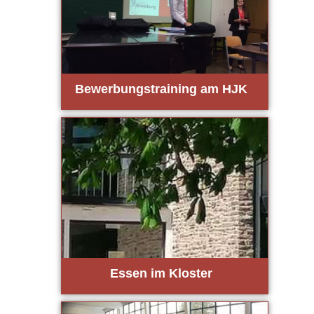
Bewer­bungs­trai­ning am HJK
Essen im Klos­ter