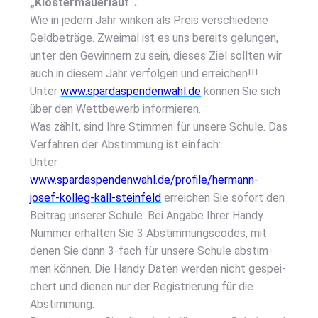
„Klos­ter­mau­er­lauf“.
Wie in jedem Jahr win­ken als Preis ver­schie­de­ne
Geld­be­trä­ge. Zwei­mal ist es uns bereits gelun­gen,
unter den Gewin­nern zu sein, die­ses Ziel soll­ten wir
auch in die­sem Jahr ver­fol­gen und errei­chen!!!
Unter
www.spardaspendenwahl.de
kön­nen Sie sich
über den Wett­be­werb infor­mie­ren.
Was zählt, sind Ihre Stim­men für unse­re Schu­le. Das
Ver­fah­ren der Abstim­mung ist ein­fach:
Unter
www.spardaspendenwahl.de/profile/hermann-
josef-kolleg-kall-steinfeld
errei­chen Sie sofort den
Bei­trag unse­rer Schu­le. Bei Anga­be Ihrer Han­dy
Num­mer erhal­ten Sie 3 Abstim­mungs­codes, mit
denen Sie dann 3‑fach für unse­re Schu­le abstim­
men kön­nen. Die Han­dy Daten wer­den nicht gespei­
chert und die­nen nur der Regis­trie­rung für die
Abstim­mung.