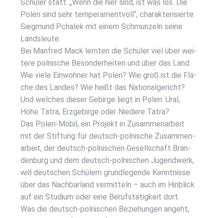
Schü­ler statt. „Wenn die hier sind, ist was los. Die
Polen sind sehr tem­pe­ra­ment­voll“, cha­rak­te­ri­sier­te
Sieg­mund Pcha­lek mit einem Schmun­zeln sei­ne
Lands­leu­te.
Bei Man­fred Mack lern­ten die Schü­ler viel über wei­
te­re pol­ni­sche Beson­der­hei­ten und über das Land:
Wie vie­le Ein­woh­ner hat Polen? Wie groß ist die Flä­
che des Lan­des? Wie heißt das Natio­nal­ge­richt?
Und wel­ches die­ser Gebir­ge liegt in Polen: Ural,
Hohe Tatra, Erz­ge­bir­ge oder Nie­de­re Tatra?
Das Polen-Mobil, ein Pro­jekt in Zusam­men­ar­beit
mit der Stif­tung für deutsch-pol­ni­sche Zusam­men­
ar­beit, der deutsch-pol­ni­schen Gesell­schaft Bran­
den­burg und dem deutsch-pol­ni­schen Jugend­werk,
will deut­schen Schü­lern grund­le­gen­de Kennt­nis­se
über das Nach­bar­land ver­mit­teln – auch im Hin­blick
auf ein Stu­di­um oder eine Berufs­tä­tig­keit dort.
Was die deutsch-pol­ni­schen Bezie­hun­gen angeht,