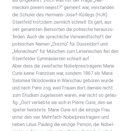
als umge­kehrt. Doch was mit der Fra­ge „Nie­
mieckim piwem nie­jest?“ gemeint war, ver­stan­den
die Schü­ler des Her­mann-Josef-Kol­legs (HJK)
Stein­feld trotz­dem ziem­lich schnell: Es galt, aus
vier genann­ten Bier­sor­ten die pol­ni­sche her­aus­zu­
fin­den. Auch die sprach­li­che Ver­wandt­schaft der
pol­ni­schen Namen „Drez­no“ für Düs­sel­dorf und
„Monach­i­um“ für Mün­chen zum Latei­ni­schen fiel den
Stein­fel­der Gym­na­si­as­ten schnell auf.
Aber dass die zwei­fa­che Nobel­preis­trä­ge­rin Marie
Curie kei­ne Fran­zö­sin war, son­dern 1867 als Maria
Salo­mea Sklo­dows­ka in War­schau gebo­ren wur­de
und nach Paris zog, weil Frau­en dort damals nicht
zum Stu­di­um zuge­las­sen waren, war nicht so geläu­
fig. „Dort ver­lieb­te sie sich in Pierre Curie, den sie
spä­ter hei­ra­te­te. Marie Curie ist die ein­zi­ge Frau
unter den vier Mehr­fach-Nobel­preis­trä­gern und
neben Linus Pau­ling die ein­zi­ge Per­son, die Nobel­