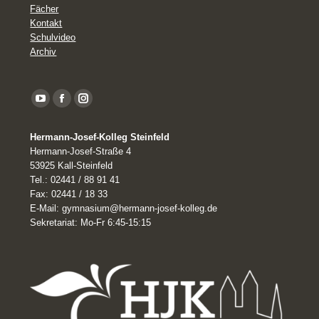
Fächer
Kontakt
Schulvideo
Archiv
YouTube
Facebook
Instagram
page
Hermann-Josef-Kolleg Steinfeld
opens
Hermann-Josef-Straße 4
in
53925 Kall-Steinfeld
Tel.: 02441 / 88 91 41
new
Fax: 02441 / 18 33
window
E-Mail: gymnasium@hermann-josef-kolleg.de
Sekretariat: Mo-Fr 6:45-15:15