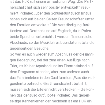
ist das HJK auf einem erfreu­li­chen Weg. „Die Part­
ner­schaft hat sich sehr posi­tiv ent­wi­ckelt“, resü­
miert Pcha­lek, „über den Schü­ler­aus­tausch hin­aus
haben sich auf bei­den Sei­ten Freund­schaf­ten unter
den Fami­li­en ent­wi­ckelt.“ Die Ver­stän­di­gung funk­
tio­nie­re auf Deutsch und auf Eng­lisch, da in Polen
bei­de Spra­chen unter­rich­tet wer­den. Trä­nen­rei­che
Abschie­de, so der Musik­leh­rer, been­de­ten stets die
gegen­sei­ti­gen Besu­che.
So war es auch wie­der zum Abschluss der dies­jäh­ri­
gen Begeg­nung, bei der zum einen Aus­flü­ge nach
Trier, ins Köl­ner Aqua­land und ins Phan­ta­sia­land auf
dem Pro­gramm stan­den, aber zum ande­ren auch
das Fami­li­en­le­ben in den Gast­fa­mi­li­en. „Was die viel­
ge­rühm­te pol­ni­sche Gast­freund­schaft betrifft,
müs­sen sich die Eife­l­er nicht ver­ste­cken – die kön­
nen das genau­so gut“, lob­te Pcha­lek. Das gegen­
sei­ti­ge Ken­nen­ler­nen der Nach­barn ist am HJK ein