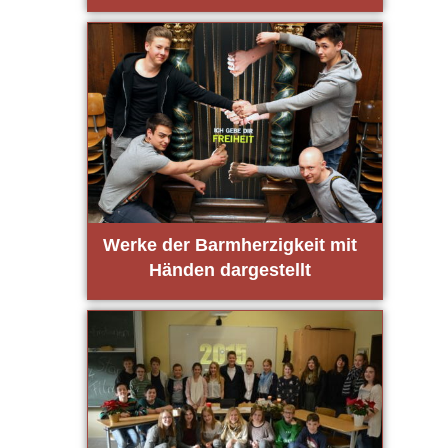
Wer­ke der Barm­her­zig­keit mit
Hän­den dar­ge­stellt