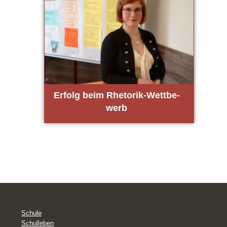
Erfolg beim Rhe­to­rik-Wett­be­
werb
Schule
Schulleben