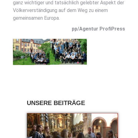
ganz wich­ti­ger und tat­säch­lich geleb­ter Aspekt der
Völ­ker­ver­stän­di­gung auf dem Weg zu einem
gemein­sa­men Euro­pa.
pp/Agentur Pro­fi­Press