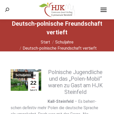
Search:
Deutsch-pol­ni­sche Freund­schaft
ver­tieft
Sie befinden sich hier:
Start
Schuljahre
Deutsch-pol­ni­sche Freund­schaft ver­tieft
Pol­ni­sche Jugend­li­che
Schuljahre
Mai
und das „Polen-Mobil“
22
waren zu Gast am HJK
Stein­feld
2017
Kall-Stein­feld
– Es beherr­
schen defi­ni­tiv mehr Polen die deut­sche Spra­che