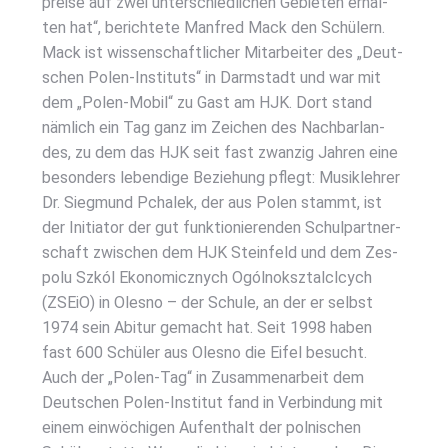
prei­se auf zwei unter­schied­li­chen Gebie­ten erhal­
ten hat“, berich­te­te Man­fred Mack den Schü­lern.
Mack ist wis­sen­schaft­li­cher Mit­ar­bei­ter des „Deut­
schen Polen-Insti­tuts“ in Darm­stadt und war mit
dem „Polen-Mobil“ zu Gast am HJK. Dort stand
näm­lich ein Tag ganz im Zei­chen des Nach­bar­lan­
des, zu dem das HJK seit fast zwan­zig Jah­ren eine
beson­ders leben­di­ge Bezie­hung pflegt: Musik­leh­rer
Dr. Sieg­mund Pcha­lek, der aus Polen stammt, ist
der Initia­tor der gut funk­tio­nie­ren­den Schul­part­ner­
schaft zwi­schen dem HJK Stein­feld und dem Zes­
po­lu Szkól Eko­no­mic­z­nych Ogól­noksz­tal­clcych
(ZSEiO) in Oles­no – der Schu­le, an der er selbst
1974 sein Abitur gemacht hat. Seit 1998 haben
fast 600 Schü­ler aus Oles­no die Eifel besucht.
Auch der „Polen-Tag“ in Zusam­men­ar­beit dem
Deut­schen Polen-Insti­tut fand in Ver­bin­dung mit
einem ein­wö­chi­gen Auf­ent­halt der pol­ni­schen