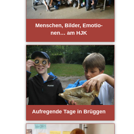
Men­schen, Bil­der, Emo­tio­
nen… am HJK
Auf­re­gen­de Tage in Brüg­gen