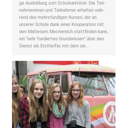
ge Aus­bil­dung zum Schul­sa­ni­tä­ter. Die Teil­
neh­me­rin­nen und Teil­neh­mer erhal­ten wäh­
rend des mehr­stün­di­gen Kur­ses, der an
unse­rer Schu­le dank einer Koope­ra­ti­on mit
den Mal­te­sern Mecher­nich statt­fin­den kann,
ein “sehr fun­dier­tes Grund­wis­sen” über den
Dienst als Erst­hel­fer, mit dem sie…