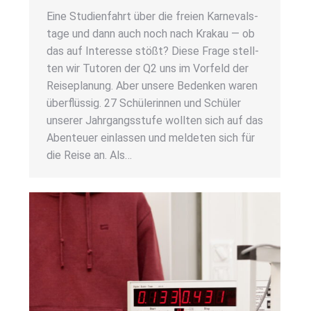
Eine Stu­di­en­fahrt über die frei­en Kar­ne­vals­
ta­ge und dann auch noch nach Kra­kau — ob
das auf Inter­es­se stößt? Die­se Fra­ge stell­
ten wir Tuto­ren der Q2 uns im Vor­feld der
Rei­se­pla­nung. Aber unse­re Beden­ken waren
über­flüs­sig. 27 Schü­le­rin­nen und Schü­ler
unse­rer Jahr­gangs­stu­fe woll­ten sich auf das
Aben­teu­er ein­las­sen und mel­de­ten sich für
die Rei­se an. Als…