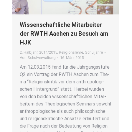
Wis­sen­schaft­li­che Mit­ar­bei­ter
der RWTH Aachen zu Besuch am
HJK
2. Halbjahr
,
2014/2015
,
Religionslehre
,
Schuljahre
Von
Schulverwaltung
16. März 2015
Am 12.03.2015 fand für die Jahr­gangs­stu­fe
Q2 ein Vor­trag der RWTH Aachen zum The­
ma “Reli­gi­ons­kri­tik vor dem anthro­po­lo­gi­
schen Hin­ter­grund” statt. Hier­bei wur­den
von den bei­den wis­sen­schaft­li­chen Mit­ar­
bei­tern des Theo­lo­gi­schen Semi­nars sowohl
anthro­po­lo­gi­sche als auch phi­lo­so­phi­sche
und reli­gi­ons­kri­ti­sche Ansät­ze erläu­tert und
die Fra­ge nach der Bedeu­tung von Reli­gi­on