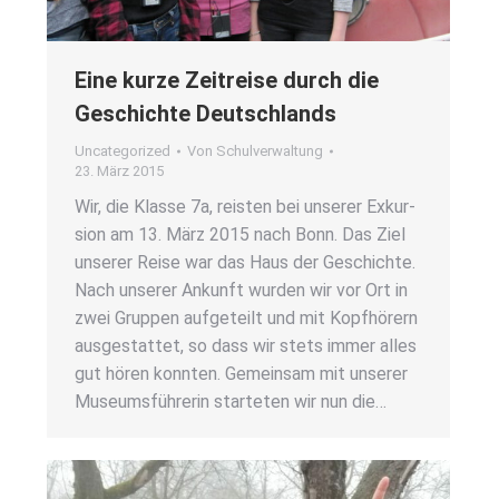
Eine kur­ze Zeit­rei­se durch die
Geschich­te Deutsch­lands
Uncategorized
Von
Schulverwaltung
23. März 2015
Wir, die Klas­se 7a, reis­ten bei unse­rer Exkur­
si­on am 13. März 2015 nach Bonn. Das Ziel
unse­rer Rei­se war das Haus der Geschich­te.
Nach unse­rer Ankunft wur­den wir vor Ort in
zwei Grup­pen auf­ge­teilt und mit Kopf­hö­rern
aus­ge­stat­tet, so dass wir stets immer alles
gut hören konn­ten. Gemein­sam mit unse­rer
Muse­ums­füh­re­rin star­te­ten wir nun die…