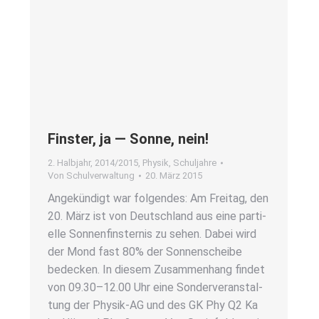
Fins­ter, ja — Son­ne, nein!
2. Halbjahr
,
2014/2015
,
Physik
,
Schuljahre
Von
Schulverwaltung
20. März 2015
Ange­kün­digt war fol­gen­des: Am Frei­tag, den
20. März ist von Deutsch­land aus eine par­ti­
el­le Son­nen­fins­ter­nis zu sehen. Dabei wird
der Mond fast 80% der Son­nen­schei­be
bede­cken. In die­sem Zusam­men­hang fin­det
von 09.30–12.00 Uhr eine Son­der­ver­an­stal­
tung der Phy­­sik-AG und des GK Phy Q2 Ka