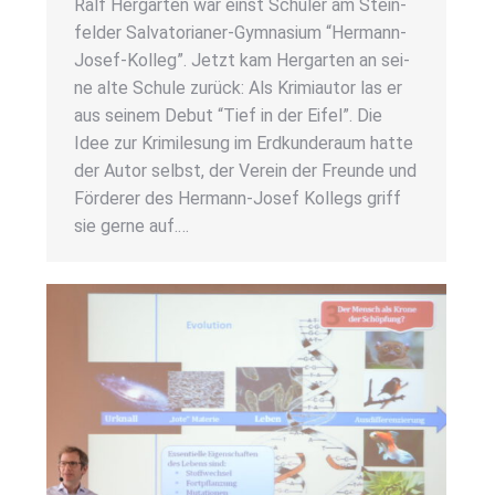
Ralf Her­gar­ten war einst Schü­ler am Stein­
fel­der Sal­­va­­to­ria­­ner-Gym­na­­si­um “Her­­mann-
Josef-Kol­­leg”. Jetzt kam Her­gar­ten an sei­
ne alte Schu­le zurück: Als Kri­mi­au­tor las er
aus sei­nem Debut “Tief in der Eifel”. Die
Idee zur Kri­mi­le­sung im Erd­kun­de­raum hat­te
der Autor selbst, der Ver­ein der Freun­de und
För­de­rer des Her­­mann-Josef Kol­legs griff
sie ger­ne auf.…