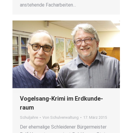
anste­hen­de Fach­ar­bei­ten…
Vogel­sang-Kri­mi im Erd­kun­de­
raum
Schuljahre
Von
Schulverwaltung
17. März 2015
Der ehe­ma­li­ge Schlei­de­ner Bür­ger­meis­ter