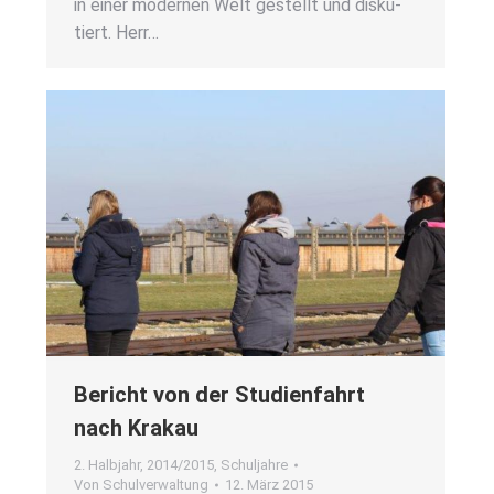
in einer moder­nen Welt gestellt und dis­ku­
tiert. Herr…
Bericht von der Stu­di­en­fahrt
nach Kra­kau
2. Halbjahr
,
2014/2015
,
Schuljahre
Von
Schulverwaltung
12. März 2015