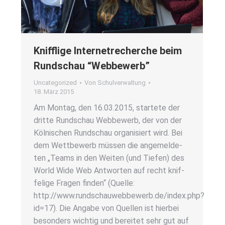
Kniff­li­ge Inter­net­re­cher­che beim
Rund­schau “Web­be­werb”
Uncategorized
Von
Schulverwaltung
18. März 2015
Am Mon­tag, den 16.03.2015, star­te­te der
drit­te Rund­schau Web­be­werb, der von der
Köl­ni­schen Rund­schau orga­ni­siert wird. Bei
dem Wett­be­werb müs­sen die ange­mel­de­
ten „Teams in den Wei­ten (und Tie­fen) des
World Wide Web Ant­wor­ten auf recht knif­
fe­li­ge Fra­gen fin­den“ (Quel­le:
http://www.rundschauwebbewerb.de/index.php?
id=17). Die Anga­be von Quel­len ist hier­bei
beson­ders wich­tig und berei­tet sehr gut auf