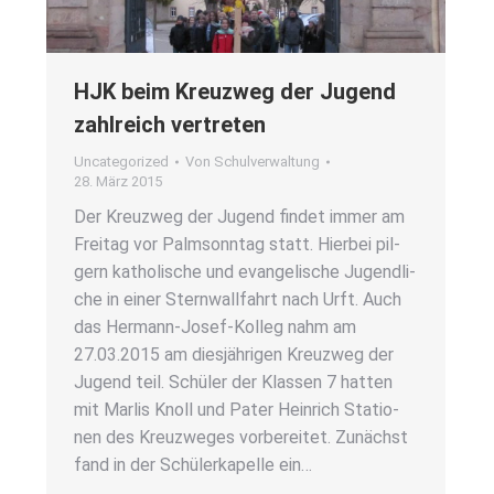
HJK beim Kreuz­weg der Jugend
zahl­reich ver­tre­ten
Uncategorized
Von
Schulverwaltung
28. März 2015
Der Kreuz­weg der Jugend fin­det immer am
Frei­tag vor Palm­sonn­tag statt. Hier­bei pil­
gern katho­li­sche und evan­ge­li­sche Jugend­li­
che in einer Stern­wall­fahrt nach Urft. Auch
das Her­­mann-Josef-Kol­­leg nahm am
27.03.2015 am dies­jäh­ri­gen Kreuz­weg der
Jugend teil. Schü­ler der Klas­sen 7 hat­ten
mit Mar­lis Knoll und Pater Hein­rich Sta­tio­
nen des Kreuz­we­ges vor­be­rei­tet. Zunächst
fand in der Schü­ler­ka­pel­le ein…