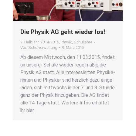
Die Phy­sik AG geht wie­der los!
2. Halbjahr
,
2014/2015
,
Physik
,
Schuljahre
Von
Schulverwaltung
9. März 2015
Ab die­sem Mitt­woch, den 11.03.2015, fin­det
an unse­rer Schu­le wie­der regel­mä­ßig die
Phy­sik AG statt. Alle inter­es­sier­ten Phy­si­ke­
rin­nen und Phy­si­ker sind herz­lich dazu ein­ge­
la­den, sich mitt­wochs in der 7. und 8. Stun­de
ganz der Phy­sik hin­zu­ge­ben. Die AG fin­det
alle 14 Tage statt. Wei­te­re Infos erhal­tet
ihr hier.