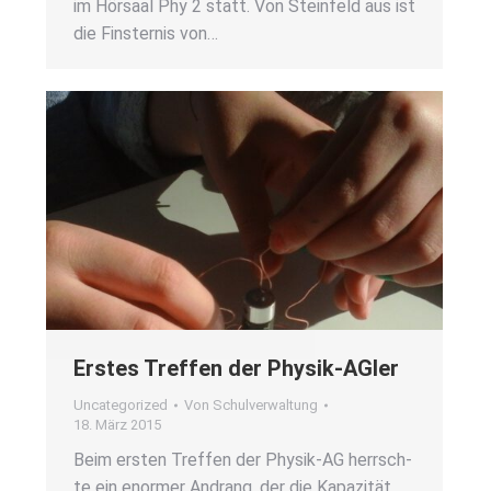
im Hör­saal Phy 2 statt. Von Stein­feld aus ist
die Fins­ter­nis von…
Ers­tes Tref­fen der Phy­sik-AGler
Uncategorized
Von
Schulverwaltung
18. März 2015
Beim ers­ten Tref­fen der Phy­­sik-AG herrsch­
te ein enor­mer Andrang, der die Kapa­zi­tät