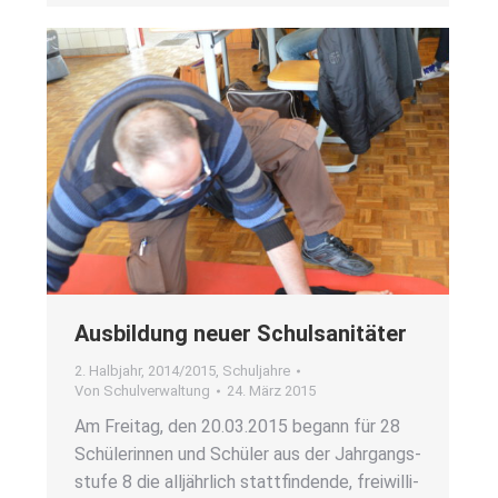
Aus­bil­dung neu­er Schul­sa­ni­tä­ter
2. Halbjahr
,
2014/2015
,
Schuljahre
Von
Schulverwaltung
24. März 2015
Am Frei­tag, den 20.03.2015 begann für 28
Schü­le­rin­nen und Schü­ler aus der Jahr­gangs­
stu­fe 8 die all­jähr­lich statt­fin­den­de, frei­wil­li­