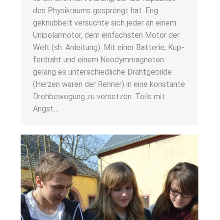
des Phy­sik­raums gesprengt hat. Eng
geknub­belt ver­such­te sich jeder an einem
Uni­po­lar­mo­tor, dem ein­fachs­ten Motor der
Welt (sh. Anlei­tung). Mit einer Bat­te­rie, Kup­
fer­draht und einem Neo­dym­ma­gne­ten
gelang es unter­schied­li­che Draht­ge­bil­de
(Her­zen waren der Ren­ner) in eine kon­stan­te
Dreh­be­we­gung zu ver­set­zen. Teils mit
Angst…