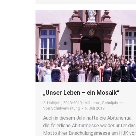
„Unser Leben – ein Mosa­ik“
2. Halbjahr
,
2018/2019
,
Halbjahre
,
Schuljahre
Von
Schulverwaltung
6. Juli 2019
Auch in die­sem Jahr hat­te die Abitu­ri­en­tia
die fei­er­li­che Abitur­mes­se wie­der unter das
Mot­to ihrer Ein­schu­lungs­mes­se am HJK vo