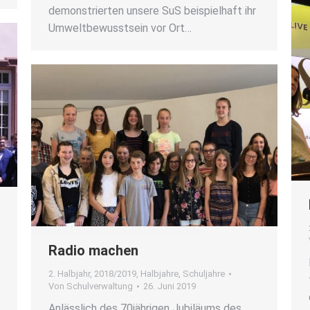
demons­trier­ten unse­re SuS bei­spiel­haft ihr
Umwelt­be­wusst­sein vor Ort…
Radio machen
2. Halbjahr
,
2018/2019
,
Halbjahre
,
Schuljahre
Von
Schulverwaltung
26. Juni 2019
r
Anläss­lich des 70jährigen Jubi­lä­ums des