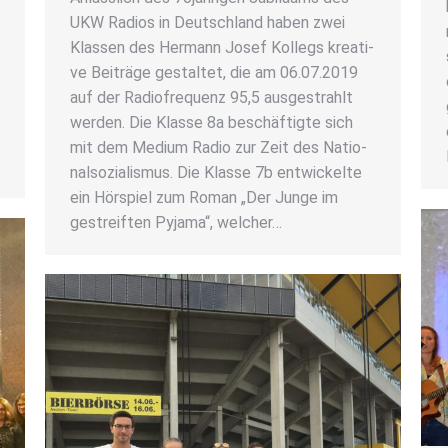
UKW Radi­os in Deutsch­land haben zwei
Klas­sen des Her­mann Josef Kol­legs krea­ti­
ve Bei­trä­ge gestal­tet, die am 06.07.2019
auf der Radio­fre­quenz 95,5 aus­ge­strahlt
wer­den. Die Klas­se 8a beschäf­tig­te sich
mit dem Medi­um Radio zur Zeit des Natio­
nal­so­zia­lis­mus. Die Klas­se 7b ent­wi­ckel­te
ein Hör­spiel zum Roman „Der Jun­ge im
gestreif­ten Pyja­ma“, wel­cher…