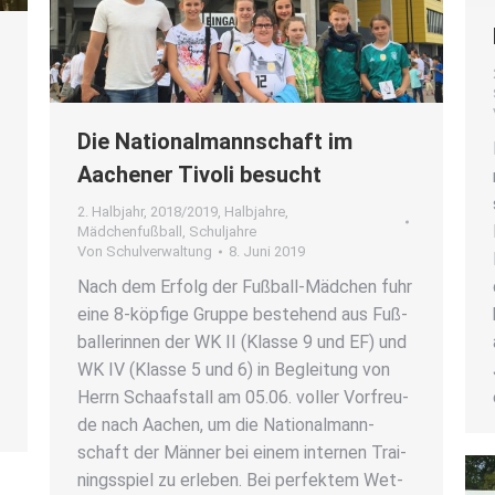
Die Natio­nal­mann­schaft im
Aache­ner Tivo­li besucht
2. Halbjahr
,
2018/2019
,
Halbjahre
,
Mädchenfußball
,
Schuljahre
Von
Schulverwaltung
8. Juni 2019
Nach dem Erfolg der Fuß­­ball-Mäd­chen fuhr
eine 8‑köpfige Grup­pe bestehend aus Fuß­
bal­le­rin­nen der WK II (Klas­se 9 und EF) und
WK IV (Klas­se 5 und 6) in Beglei­tung von
Herrn Schaaf­stall am 05.06. vol­ler Vor­freu­
de nach Aachen, um die Natio­nal­mann­
schaft der Män­ner bei einem inter­nen Trai­
nings­spiel zu erle­ben. Bei per­fek­tem Wet­