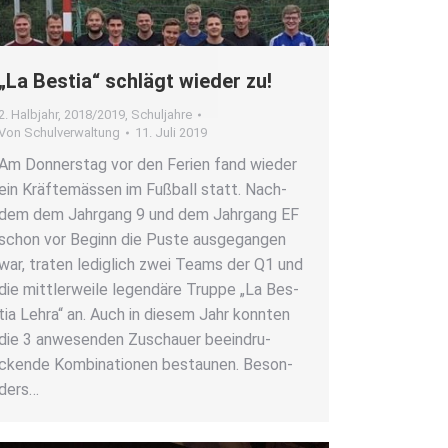
„La Bes­tia“ schlägt wie­der zu!
2. Halbjahr
,
2018/2019
,
Schuljahre
Von
Schulverwaltung
11. Juli 2019
Am Don­ners­tag vor den Feri­en fand wie­der
ein Kräf­te­mäs­sen im Fuß­ball statt. Nach­
dem dem Jahr­gang 9 und dem Jahr­gang EF
schon vor Beginn die Pus­te aus­ge­gan­gen
war, tra­ten ledig­lich zwei Teams der Q1 und
die mitt­ler­wei­le legen­dä­re Trup­pe „La Bes­
tia Lehra“ an. Auch in die­sem Jahr konn­ten
die 3 anwe­sen­den Zuschau­er beein­dru­
cken­de Kom­bi­na­tio­nen bestau­nen. Beson­
ders…