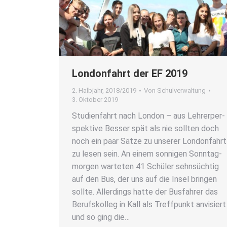
Lon­don­fahrt der EF 2019
2. Halbjahr
,
2018/2019
Von
Schulverwaltung
3. Oktober 2019
Stu­di­en­fahrt nach Lon­don – aus Leh­rer­per­
spek­ti­ve Bes­ser spät als nie soll­ten doch
noch ein paar Sät­ze zu unse­rer Lon­don­fahrt
zu lesen sein. An einem son­ni­gen Sonn­tag­
mor­gen war­te­ten 41 Schü­ler sehn­süch­tig
auf den Bus, der uns auf die Insel brin­gen
soll­te. Aller­dings hat­te der Bus­fah­rer das
Berufs­kol­leg in Kall als Treff­punkt anvi­siert
und so ging die…