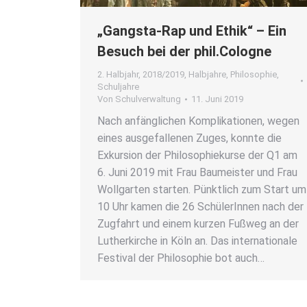
„Gangs­ta-Rap und Ethik“ – Ein
Besuch bei der phil.Cologne
2. Halbjahr
,
2018/2019
,
Halbjahre
,
Philosophie
,
Schuljahre
Von
Schulverwaltung
11. Juni 2019
Nach anfäng­li­chen Kom­pli­ka­tio­nen, wegen
eines aus­ge­fal­le­nen Zuges, konn­te die
Exkur­si­on der Phi­lo­so­phie­kur­se der Q1 am
6. Juni 2019 mit Frau Bau­meis­ter und Frau
Woll­gar­ten star­ten. Pünkt­lich zum Start um
10 Uhr kamen die 26 Schü­le­rIn­nen nach der
Zug­fahrt und einem kur­zen Fuß­weg an der
Luther­kir­che in Köln an. Das inter­na­tio­na­le
Fes­ti­val der Phi­lo­so­phie bot auch…