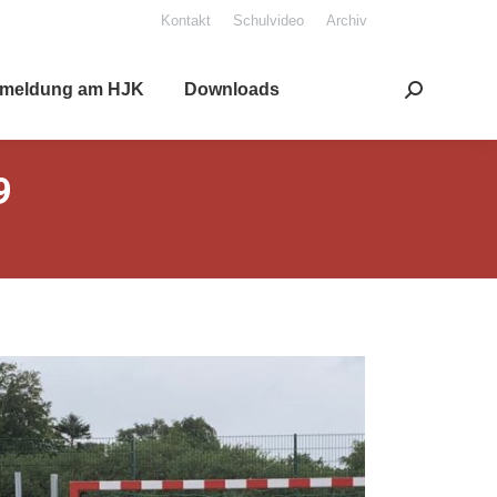
Kon­takt
Schul­vi­deo
Archiv
mel­dung am HJK
Down­loads
Search:
9