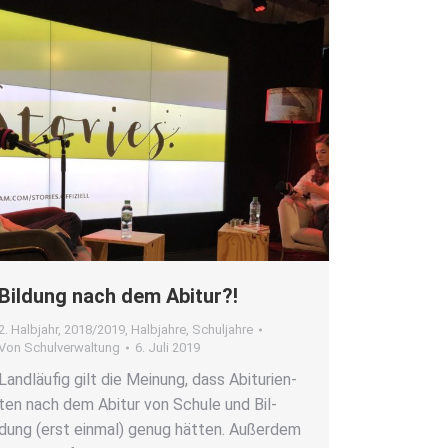
Bil­dung nach dem Abitur?!
2. Halbjahr
,
2018/2019
,
Halbjahre
,
Schuljahre
Von
Schulverwaltung
6. Juli 2019
Land­läu­fig gilt die Mei­nung, dass Abitu­ri­en­
ten nach dem Abitur von Schu­le und Bil­
dung (erst ein­mal) genug hät­ten. Außer­dem