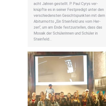
acht Jah­ren gestellt. P. Paul Cyrys ver­
knüpf­te es in sei­ner Fest­pre­digt unter den
ver­schie­dens­ten Gesichts­punk­ten mit dem
Abitur­mot­to „Ein Stein­feld uns vom Her­
zen“, um am Ende fest­zu­stel­len, dass das
Mosa­ik der Schü­le­rin­nen und Schü­ler in
Stein­feld…