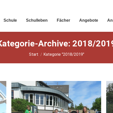
Schu­le
Schul­le­ben
Fächer
Ange­bo­te
An
Kategorie-Archive:
2018/201
Sie befinden sich hier:
Start
Kategorie "2018/2019"