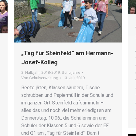
„Tag für Stein­feld“ am Her­mann-
Josef-Kol­leg
2. Halbjahr
,
2018/2019
,
Schuljahre
Von
Schulverwaltung
13. Juli 2019
Bee­te jäten, Klas­sen säu­bern, Tische
schrub­ben und Papier­müll in der Schu­le und
im gan­zen Ort Stein­feld auf­sam­meln –
alles das und noch viel mehr erle­dig­ten am
Don­ners­tag, 10.06., die Schü­le­rin­nen und
Schü­ler der Klas­sen 5 und 6 sowie der EF
und Q1 am „Tag für Stein­feld“. Damit