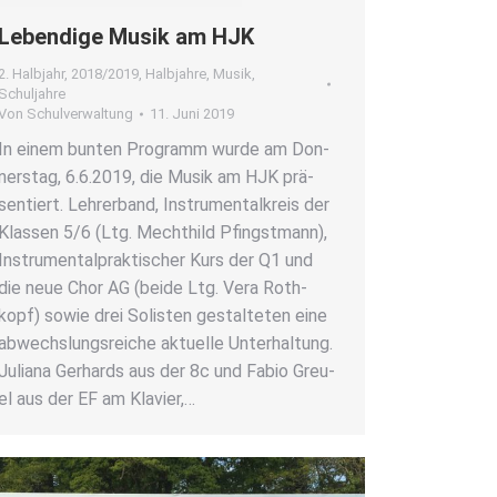
Leben­di­ge Musik am HJK
2. Halbjahr
,
2018/2019
,
Halbjahre
,
Musik
,
Schuljahre
Von
Schulverwaltung
11. Juni 2019
In einem bun­ten Pro­gramm wur­de am Don­
ners­tag, 6.6.2019, die Musik am HJK prä­
sen­tiert. Leh­rer­band, Instru­men­tal­kreis der
Klas­sen 5/6 (Ltg. Mecht­hild Pfingst­mann),
Instru­men­tal­prak­ti­scher Kurs der Q1 und
die neue Chor AG (bei­de Ltg. Vera Roth­
kopf) sowie drei Solis­ten gestal­te­ten eine
abwechs­lungs­rei­che aktu­el­le Unter­hal­tung.
Julia­na Ger­hards aus der 8c und Fabio Greu­
el aus der EF am Kla­vier,…