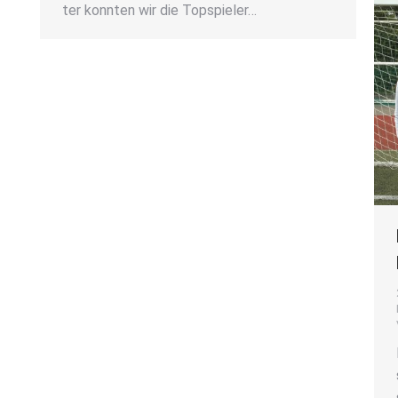
ter konn­ten wir die Top­spie­ler…