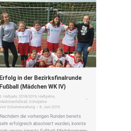
Erfolg in der Bezirks­fi­nal­run­de
Fuß­ball (Mäd­chen WK IV)
2. Halbjahr
,
2018/2019
,
Halbjahre
,
Mädchenfußball
,
Schuljahre
Von
Schulverwaltung
8. Juni 2019
Nach­dem die vor­he­ri­gen Run­den bereits
sehr erfolg­reich absol­viert wur­den, konn­te
sich unse­re jüngs­te Fuß­­ball-Mäd­chen­­man­n­­