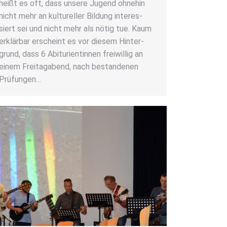
heißt es oft, dass unse­re Jugend ohne­hin
nicht mehr an kul­tu­rel­ler Bil­dung inter­es­
siert sei und nicht mehr als nötig tue. Kaum
erklär­bar erscheint es vor die­sem Hin­ter­
grund, dass 6 Abitu­ri­en­tin­nen frei­wil­lig an
einem Frei­tag­abend, nach bestan­de­nen
Prü­fun­gen…