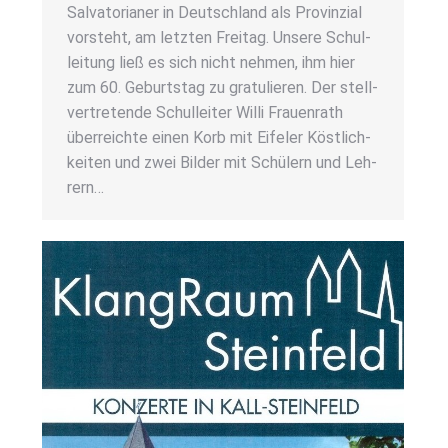
Sal­va­to­ria­ner in Deutsch­land als Pro­vin­zi­al
vor­steht, am letz­ten Frei­tag. Unse­re Schul­
lei­tung ließ es sich nicht neh­men, ihm hier
zum 60. Geburts­tag zu gra­tu­lie­ren. Der stell­
ver­tre­ten­de Schul­lei­ter Wil­li Frau­en­rath
über­reich­te einen Korb mit Eife­l­er Köst­lich­
kei­ten und zwei Bil­der mit Schü­lern und Leh­
rern…