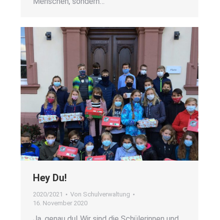
Men­schen, son­dern…
Hey Du!
2020/2021
Von
Schulverwaltung
16. November 2020
Ja, genau du! Wir sind die Schü­le­rin­nen und