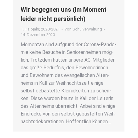
Wir begeg­nen uns (im Moment
lei­der nicht per­sön­lich)
1. Halbjahr
,
2020/2021
Von
Schulverwaltung
14. Dezember 2020
Momen­tan sind auf­grund der Coro­­na-Pan­­de­­
mie kei­ne Besu­che in Senio­ren­hei­men mög­
lich. Trotz­dem hat­ten unse­re AG-Mit­­glie­­der
das gro­ße Bedürf­nis, den Bewoh­ne­rin­nen
und Bewoh­nern des evan­ge­li­schen Alten­
heims in Kall zur Weih­nachts­zeit eini­ge
selbst gebas­tel­te Klei­nig­kei­ten zu schen­
ken. Die­se wur­den heu­te in Kall der Lei­te­rin
des Alten­heims über­reicht. Anbei sind eini­ge
Ein­drü­cke von den selbst gebas­tel­ten Weih­
nachts­de­ko­ra­tio­nen. Hof­fent­lich kön­nen…