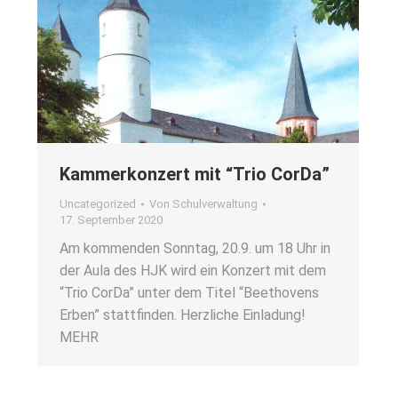
Kam­mer­kon­zert mit “Trio CorDa”
Uncategorized
Von
Schulverwaltung
17. September 2020
Am kom­men­den Sonn­tag, 20.9. um 18 Uhr in
der Aula des HJK wird ein Kon­zert mit dem
“Trio CorDa” unter dem Titel “Beet­ho­vens
Erben” statt­fin­den. Herz­li­che Ein­la­dung!
MEHR