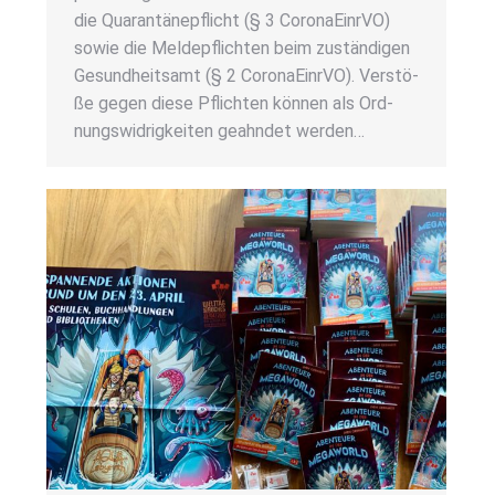
die Qua­ran­tä­ne­pflicht (§ 3 Coro­na­EinrVO)
sowie die Mel­de­pflich­ten beim zustän­di­gen
Gesund­heits­amt (§ 2 Coro­na­EinrVO). Ver­stö­
ße gegen die­se Pflich­ten kön­nen als Ord­
nungs­wid­rig­kei­ten geahn­det wer­den…