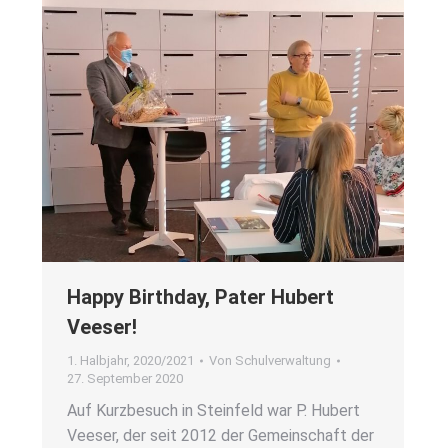
Hap­py Bir­th­day, Pater Hubert
Veeser!
1. Halbjahr
,
2020/2021
Von
Schulverwaltung
27. September 2020
Auf Kurz­be­such in Stein­feld war P. Hubert
Veeser, der seit 2012 der Gemein­schaft der