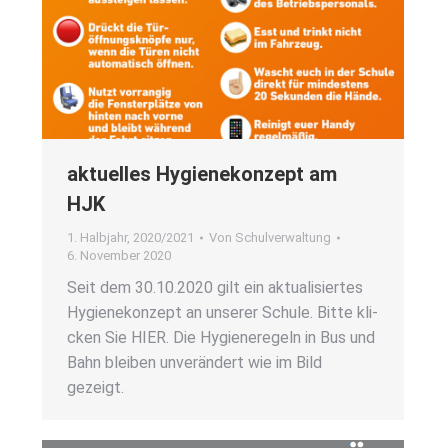
aktu­el­les Hygie­ne­kon­zept am
HJK
1. Halbjahr
,
2020/2021
Von
Schulverwaltung
6. November 2020
Seit dem 30.10.2020 gilt ein aktua­li­sier­tes
Hygie­ne­kon­zept an unse­rer Schu­le. Bit­te kli­
cken Sie HIER. Die Hygie­ne­re­geln in Bus und
Bahn blei­ben unver­än­dert wie im Bild
gezeigt.