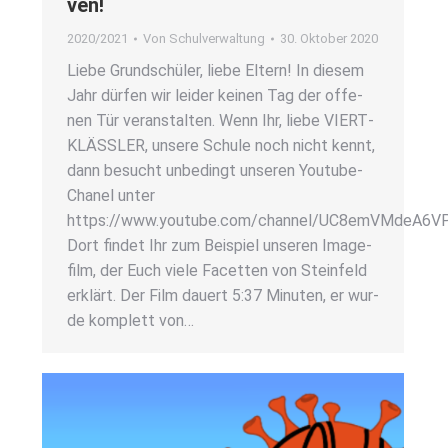
ven!
2020/2021
Von
Schulverwaltung
30. Oktober 2020
Lie­be Grund­schü­ler, lie­be Eltern! In die­sem
Jahr dür­fen wir lei­der kei­nen Tag der offe­
nen Tür ver­an­stal­ten. Wenn Ihr, lie­be VIERT­
KLÄSS­LER, unse­re Schu­le noch nicht kennt,
dann besucht unbe­dingt unse­ren You­­tu­be-
Cha­­nel unter
https://www.youtube.com/channel/UC8emVMdeA6V
Dort fin­det Ihr zum Bei­spiel unse­ren Image­
film, der Euch vie­le Facet­ten von Stein­feld
erklärt. Der Film dau­ert 5:37 Minu­ten, er wur­
de kom­plett von…