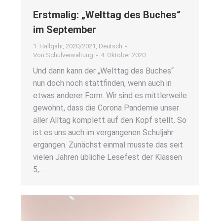
Erst­ma­lig: „Welt­tag des Buches“
im Sep­tem­ber
1. Halbjahr
,
2020/2021
,
Deutsch
Von
Schulverwaltung
4. Oktober 2020
Und dann kann der „Welt­tag des Buches“
nun doch noch statt­fin­den, wenn auch in
etwas ande­rer Form. Wir sind es mitt­ler­wei­le
gewohnt, dass die Coro­na Pan­de­mie unser
aller All­tag kom­plett auf den Kopf stellt. So
ist es uns auch im ver­gan­ge­nen Schul­jahr
ergan­gen. Zunächst ein­mal muss­te das seit
vie­len Jah­ren übli­che Lese­fest der Klas­sen
5,…