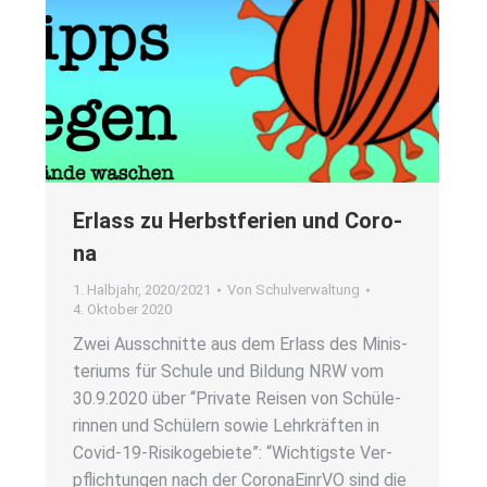
Erlass zu Herbst­fe­ri­en und Coro­
na
1. Halbjahr
,
2020/2021
Von
Schulverwaltung
4. Oktober 2020
Zwei Aus­schnit­te aus dem Erlass des Minis­
te­ri­ums für Schu­le und Bil­dung NRW vom
30.9.2020 über “Pri­va­te Rei­sen von Schü­le­
rin­nen und Schü­lern sowie Lehr­kräf­ten in
Covid-19-Risi­­ko­­ge­­bie­­te”: “Wich­tigs­te Ver­
pflich­tun­gen nach der Coro­na­EinrVO sind die