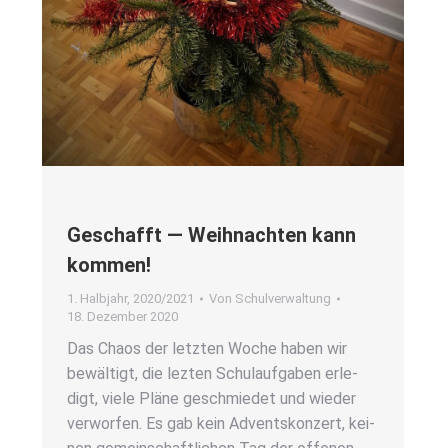
Geschafft — Weih­nach­ten kann
kom­men!
1. Halbjahr
,
2020/2021
Von
Schulverwaltung
18. Dezember 2020
Das Cha­os der letz­ten Woche haben wir
bewäl­tigt, die lez­ten Schul­auf­ga­ben erle­
digt, vie­le Plä­ne geschmie­det und wie­der
ver­wor­fen. Es gab kein Advents­kon­zert, kei­