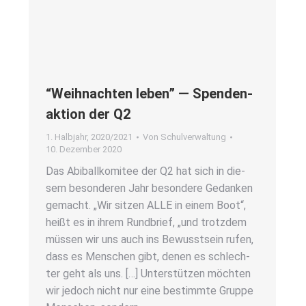
“Weih­nach­ten leben” — Spen­den­
ak­ti­on der Q2
1. Halbjahr
,
2020/2021
Von
Schulverwaltung
10. Dezember 2020
Das Abi­ball­ko­mi­tee der Q2 hat sich in die­
sem beson­de­ren Jahr beson­de­re Gedan­ken
gemacht. „Wir sit­zen ALLE in einem Boot“,
heißt es in ihrem Rund­brief, „und trotz­dem
müs­sen wir uns auch ins Bewusst­sein rufen,
dass es Men­schen gibt, denen es schlech­
ter geht als uns. […] Unter­stüt­zen möch­ten
wir jedoch nicht nur eine bestimm­te Grup­pe