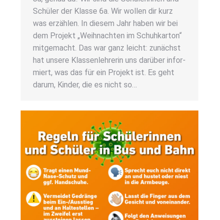
Schü­ler der Klas­se 6a. Wir wol­len dir kurz
was erzäh­len. In die­sem Jahr haben wir bei
dem Pro­jekt „Weih­nach­ten im Schuh­kar­ton“
mit­ge­macht. Das war ganz leicht: zunächst
hat unse­re Klas­sen­leh­re­rin uns dar­über infor­
miert, was das für ein Pro­jekt ist. Es geht
dar­um, Kin­der, die es nicht so…