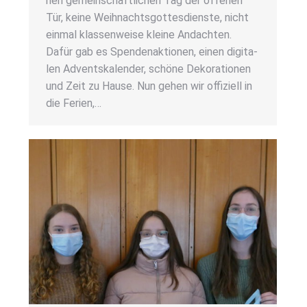
nen gemein­schaft­li­chen Tag der offe­nen
Tür, kei­ne Weih­nachts­got­tes­diens­te, nicht
ein­mal klas­sen­wei­se klei­ne Andach­ten.
Dafür gab es Spen­den­ak­tio­nen, einen digi­ta­
len Advents­ka­len­der, schö­ne Deko­ra­tio­nen
und Zeit zu Hau­se. Nun gehen wir offi­zi­ell in
die Feri­en,…