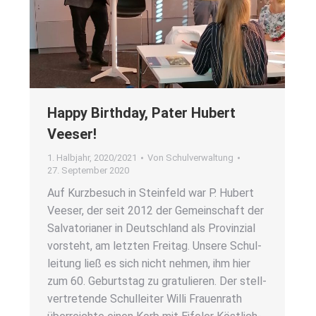
Hap­py Bir­th­day, Pater Hubert
Veeser!
1. Halbjahr
,
2020/2021
Von
Schulverwaltung
27. September 2020
Auf Kurz­be­such in Stein­feld war P. Hubert
Veeser, der seit 2012 der Gemein­schaft der
Sal­va­to­ria­ner in Deutsch­land als Pro­vin­zi­al
vor­steht, am letz­ten Frei­tag. Unse­re Schul­
lei­tung ließ es sich nicht neh­men, ihm hier
zum 60. Geburts­tag zu gra­tu­lie­ren. Der stell­
ver­tre­ten­de Schul­lei­ter Wil­li Frau­en­rath