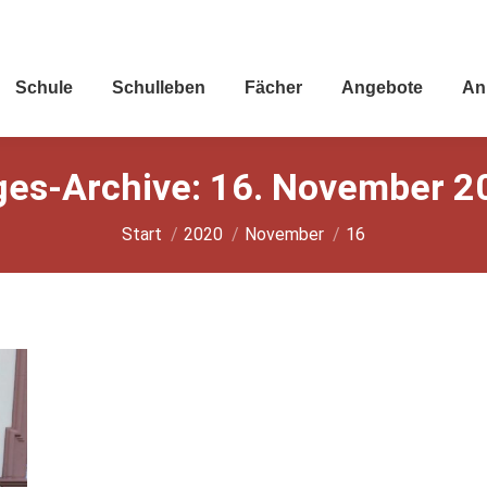
Schu­le
Schul­le­ben
Fächer
Ange­bo­te
An
ges-Archive:
16. November 2
Sie befinden sich hier:
Start
2020
November
16