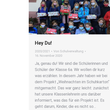
Hey Du!
2020/2021
Von
Schulverwaltung
16. November 2020
Ja, genau du! Wir sind die Schü­le­rin­nen und
Schü­ler der Klas­se 6a. Wir wol­len dir kurz
was erzäh­len. In die­sem Jahr haben wir bei
dem Pro­jekt „Weih­nach­ten im Schuh­kar­ton“
mit­ge­macht. Das war ganz leicht: zunächst
hat unse­re Klas­sen­leh­re­rin uns dar­über
infor­miert, was das für ein Pro­jekt ist. Es
geht dar­um, Kin­der, die es nicht so…