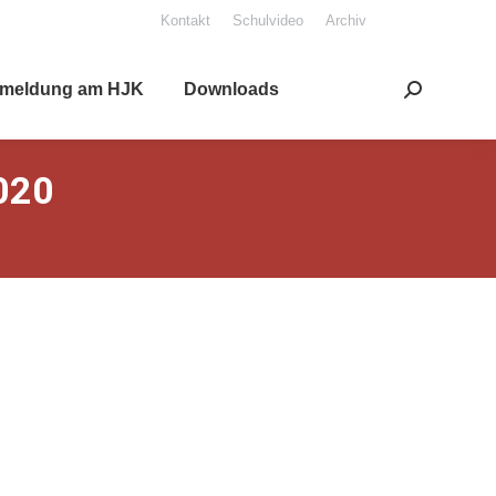
Kon­takt
Schul­vi­deo
Archiv
mel­dung am HJK
Down­loads
Search:
020