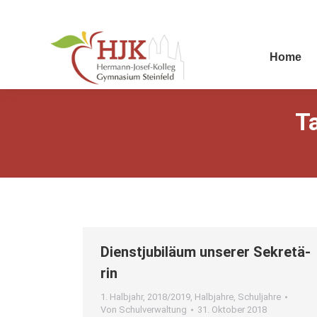
Home
T
Dienst­ju­bi­lä­um unse­rer Sekre­tä­
rin
1. Halbjahr
,
2018/2019
,
Halbjahre
,
Schuljahre
Von
Schulverwaltung
31. Oktober 2018