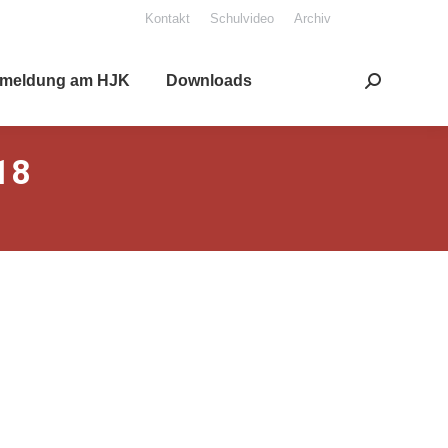
Kon­takt
Schul­vi­deo
Archiv
mel­dung am HJK
Down­loads
Search:
18