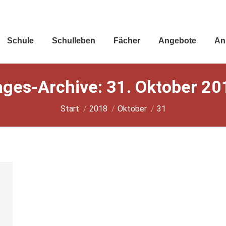
Schu­le
Schul­le­ben
Fächer
Ange­bo­te
An
ages-Archive:
31. Oktober 20
Sie befinden sich hier:
Start
2018
Oktober
31