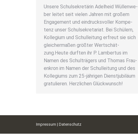
Unse­re Schul­se­kre­tä­rin Adel­heid Wül­len­we­
ber lei­tet seit vie­len Jah­ren mit gro­ßem
Enga­ge­ment und ein­drucks­vol­ler Kom­pe­
tenz unser Schul­se­kre­ta­ri­at. Bei Schü­lern,
Kol­le­gi­um und Schul­lei­tung erfreut sie sich
glei­cher­ma­ßen größ­ter Wert­schät­
zung.Heu­te durf­ten ihr P. Lam­ber­tus im
Namen des Schul­trä­gers und Tho­mas Frau­
en­kron im Namen der Schul­lei­tung und des
Kol­le­gi­ums zum 25-jäh­ri­­gen Dienst­ju­bi­lä­um
gra­tu­lie­ren. Herz­li­chen Glück­wunsch!
Impressum
|
Datenschutz