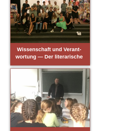
Wis­sen­schaft und Ver­ant­
wor­tung — Der lite­ra­ri­sche
Abend