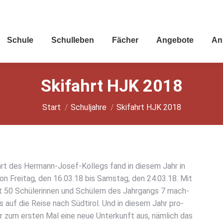
Schu­le
Schul­le­ben
Fächer
Ange­bo­te
An
Ski­fahrt HJK 2018
Sie befinden sich hier:
Start
Schuljahre
Ski­fahrt HJK 2018
hrt des Her­mann-Josef-Kol­legs fand in die­sem Jahr in
on Frei­tag, den 16.03.18 bis Sams­tag, den 24.03.18. Mit
t 50 Schü­le­rin­nen und Schü­lern des Jahr­gangs 7 mach­
s auf die Rei­se nach Süd­ti­rol. Und in die­sem Jahr pro­
ir zum ers­ten Mal eine neue Unter­kunft aus, näm­lich das