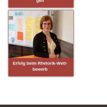
gen
Erfolg beim Rhe­to­rik-Wett­
be­werb