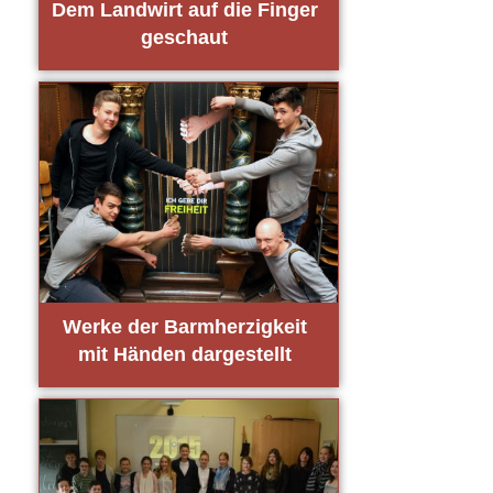
Dem Land­wirt auf die Fin­ger
geschaut
Wer­ke der Barm­her­zig­keit
mit Hän­den dar­ge­stellt