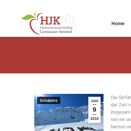
Home
Die Ski­fa
Schuljahre
Juni
der Zeit v
9
ins­ge­sam
2018
ten wir un
bier­ten w