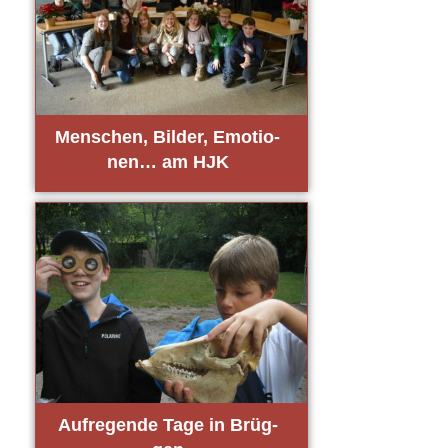
Men­schen, Bil­der, Emo­tio­
nen… am HJK
Auf­re­gen­de Tage in Brüg­