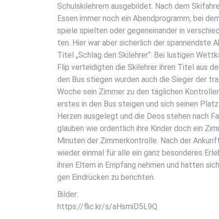
Schulski­leh­rern aus­ge­bil­det. Nach dem Ski­fah
Essen immer noch ein Abend­pro­gramm, bei dem 
spie­le spiel­ten oder gegen­ein­an­der in ver­sc
ten. Hier war aber sicher­lich der span­nends­te
Titel „Schlag den Ski­leh­rer“. Bei lus­ti­gen Wett­k
Flip ver­tei­dig­ten die Ski­leh­rer ihren Titel aus
den Bus stie­gen wur­den auch die Sie­ger der tra­d
Woche sein Zim­mer zu den täg­li­chen Kon­trol­len
ers­tes in den Bus stei­gen und sich sei­nen Plat
Her­zen aus­ge­legt und die Deos ste­hen nach Far
glau­ben wie ordent­lich ihre Kin­der doch ein Zim­
Minu­ten der Zim­mer­kon­trol­le. Nach der Ankunft 
wie­der ein­mal für alle ein ganz beson­de­res Erle
ihren Eltern in Emp­fang neh­men und hat­ten sicher­
gen Ein­drü­cken zu berich­ten.
Bil­der:
https://flic.kr/s/aHsmiD5L9Q