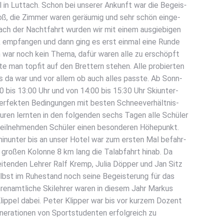
l in Lut­tach. Schon bei unse­rer Ankunft war die Begeis­
oß, die Zim­mer waren geräu­mig und sehr schön ein­ge­
Nach der Nacht­fahrt wur­den wir mit einem aus­gie­bi­gen
 emp­fan­gen und dann ging es erst ein­mal eine Run­de
h­ren war noch kein The­ma, dafür waren alle zu erschöpft
e man top­fit auf den Bret­tern ste­hen. Alle pro­bier­ten
es da war und vor allem ob auch alles pass­te. Ab Sonn­
 bis 13:00 Uhr und von 14:00 bis 15:30 Uhr Ski­un­ter­
er­fek­ten Bedin­gun­gen mit bes­ten Schnee­ver­hält­nis­
tu­ren lern­ten in den fol­gen­den sechs Tagen alle Schü­ler
 teil­neh­men­den Schü­ler einen beson­de­ren Höhe­punkt.
hin­un­ter bis an unser Hotel war zum ers­ten Mal befahr­
gro­ßen Kolon­ne 8 km lang die Tal­ab­fahrt hin­ab. Da
ei­ten­den Leh­rer Ralf Kremp, Julia Döp­per und Jan Sitz
lbst im Ruhe­stand noch sei­ne Begeis­te­rung für das
ren­amt­li­che Ski­leh­rer waren in die­sem Jahr Mar­kus
Klip­pel dabei. Peter Klip­per war bis vor kur­zem Dozent
e­ra­tio­nen von Sport­stu­den­ten erfolg­reich zu