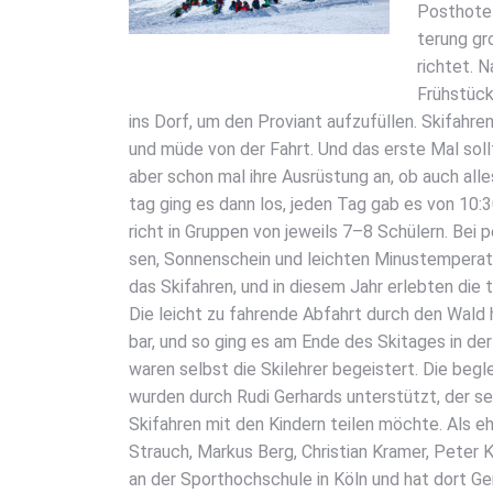
Post­ho­te
te­rung gr
rich­tet. 
Früh­stück
ins Dorf, um den Pro­vi­ant auf­zu­fül­len. Ski­fa
und müde von der Fahrt. Und das ers­te Mal soll­t
aber schon mal ihre Aus­rüs­tung an, ob auch all
tag ging es dann los, jeden Tag gab es von 10:30
richt in Grup­pen von jeweils 7–8 Schü­lern. Bei p
sen, Son­nen­schein und leich­ten Minus­tem­pe­ra­
das Ski­fah­ren, und in die­sem Jahr erleb­ten die
Die leicht zu fah­ren­de Abfahrt durch den Wald 
bar, und so ging es am Ende des Ski­ta­ges in der 
waren selbst die Ski­leh­rer begeis­tert. Die begl
wur­den durch Rudi Ger­hards unter­stützt, der se
Ski­fah­ren mit den Kin­dern tei­len möch­te. Als eh
Strauch, Mar­kus Berg, Chris­ti­an Kra­mer, Peter 
an der Sport­hoch­schu­le in Köln und hat dort Gen