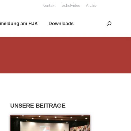
Kon­takt
Schul­vi­deo
Archiv
mel­dung am HJK
Down­loads
Search: