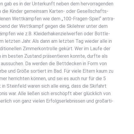
­ren gab es in der Unter­kunft neben dem her­vor­ra­gen­den
die Kin­der gemein­sam Kar­ten- oder Gesell­schafts­
hie­de­nen Wett­kämp­fen wie dem „100-Fra­gen-Spiel“ antra­
 Abend der Wett­kampf gegen die Ski­leh­rer unter dem
ämp­fen wie z.B. Klei­der­ha­ken­ziel­wer­fen oder Bot­t­le-
 dem letz­ten Jahr. Als dann am letz­ten Tag wie­der alle in
i­tio­nel­len Zim­mer­kon­trol­le gekürt. Wer im Lau­fe der
 im bes­ten Zustand prä­sen­tie­ren konn­te, durf­te als
z aus­su­chen. Da wer­den die Bett­de­cken in Form von
­be und Grö­ße sor­tiert im Bad. Für vie­le Eltern kaum zu
mer her­rich­ten kön­nen, und sei es auch nur für die 5
in Stein­feld waren sich alle einig, dass die Ski­fahrt
b­nis war. Alle lie­ßen sich erschöpft aber glück­lich von
lich von ganz vie­len Erfolgs­er­leb­nis­sen und groß­ar­ti­