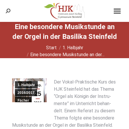
Search:
Eine beson­de­re Musik­stun­de an
der Orgel in der Basi­li­ka Stein­feld
Sie befinden sich hier:
Start
1. Halbjahr
Eine beson­de­re Musik­stun­de an der…
Der Vokal-Prak­ti­sche Kurs des
1. Halbjahr
Sep.
HJK Stein­feld hat das The­ma
25
2016/2017
“Orgel als Köni­gin der Instru­
Fächer
2016
men­te” im Unter­richt behan­
Musik
delt. Einem Refe­rat zu die­sem
Schuljahre
The­ma folg­te eine beson­de­re
Musik­stun­de an der Orgel in der Basi­li­ka Stein­feld.