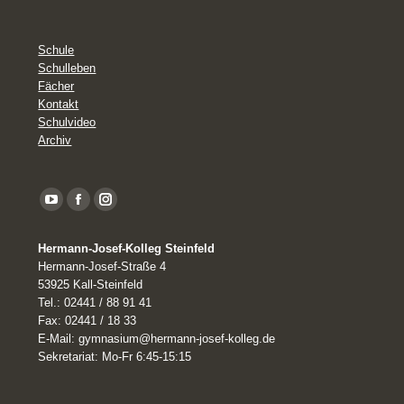
Schule
Schulleben
Fächer
Kontakt
Schulvideo
Archiv
YouTube
Facebook
Instagram
page
Hermann-Josef-Kolleg Steinfeld
opens
Hermann-Josef-Straße 4
in
53925 Kall-Steinfeld
Tel.: 02441 / 88 91 41
new
Fax: 02441 / 18 33
window
E-Mail: gymnasium@hermann-josef-kolleg.de
Sekretariat: Mo-Fr 6:45-15:15