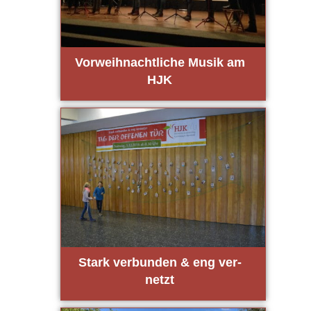
Vor­weih­nacht­li­che Musik am
HJK
Stark ver­bun­den & eng ver­
netzt