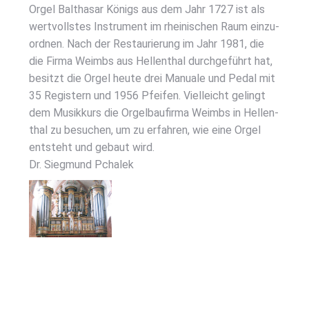
Orgel Bal­tha­sar Königs aus dem Jahr 1727 ist als
wert­volls­tes Instru­ment im rhei­ni­schen Raum ein­zu­
ord­nen. Nach der Restau­rie­rung im Jahr 1981, die
die Fir­ma Weim­bs aus Hel­len­thal durch­ge­führt hat,
besitzt die Orgel heu­te drei Manua­le und Pedal mit
35 Regis­tern und 1956 Pfei­fen. Viel­leicht gelingt
dem Musik­kurs die Orgel­bau­fir­ma Weim­bs in Hel­len­
thal zu besu­chen, um zu erfah­ren, wie eine Orgel
ent­steht und gebaut wird.
Dr. Sieg­mund Pcha­lek