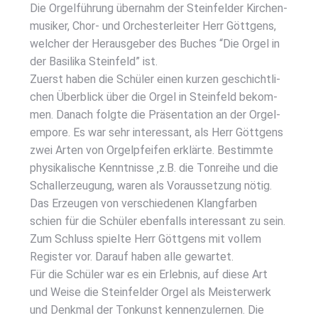
Die Orgel­füh­rung über­nahm der Stein­fel­der Kir­chen­
mu­si­ker, Chor- und Orches­ter­lei­ter Herr Gött­gens,
wel­cher der Her­aus­ge­ber des Buches “Die Orgel in
der Basi­li­ka Stein­feld” ist.
Zuerst haben die Schü­ler einen kur­zen geschicht­li­
chen Über­blick über die Orgel in Stein­feld bekom­
men. Danach folg­te die Prä­sen­ta­ti­on an der Orgel­
em­po­re. Es war sehr inter­es­sant, als Herr Gött­gens
zwei Arten von Orgel­pfei­fen erklär­te. Bestimm­te
phy­si­ka­li­sche Kennt­nis­se ‚z.B. die Ton­rei­he und die
Schall­erzeu­gung, waren als Vor­aus­set­zung nötig.
Das Erzeu­gen von ver­schie­de­nen Klang­far­ben
schien für die Schü­ler eben­falls inter­es­sant zu sein.
Zum Schluss spiel­te Herr Gött­gens mit vol­lem
Regis­ter vor. Dar­auf haben alle gewar­tet.
Für die Schü­ler war es ein Erleb­nis, auf die­se Art
und Wei­se die Stein­fel­der Orgel als Meis­ter­werk
und Denk­mal der Ton­kunst ken­nen­zu­ler­nen. Die