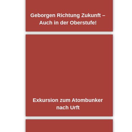
Gebor­gen Rich­tung Zukunft –
Auch in der Ober­stu­fe!
Exkur­si­on zum Atom­bun­ker
nach Urft