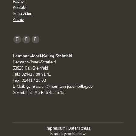
Fächer
Kontakt
Schulvideo
Archiv
YouTube
Facebook
Instagram
page
Hermann-Josef-Kolleg Steinfeld
opens
Hermann-Josef-Straße 4
in
53925 Kall-Steinfeld
Tel.: 02441 / 88 91 41
new
Fax: 02441 / 18 33
window
E-Mail: gymnasium@hermann-josef-kolleg.de
Sekretariat: Mo-Fr 6:45-15:15
Impressum
|
Datenschutz
Made by
roehler.nrw