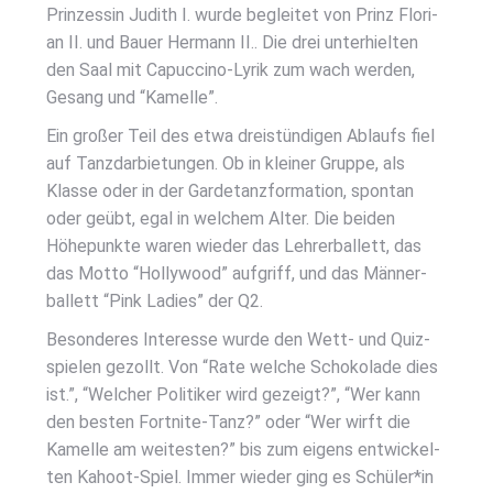
Prin­zes­sin Judith I. wur­de beglei­tet von Prinz Flo­ri­
an II. und Bau­er Her­mann II.. Die drei unter­hiel­ten
den Saal mit Capuc­ci­no-Lyrik zum wach wer­den,
Gesang und “Kamel­le”.
Ein gro­ßer Teil des etwa drei­stün­di­gen Ablaufs fiel
auf Tanz­dar­bie­tun­gen. Ob in klei­ner Grup­pe, als
Klas­se oder in der Gar­de­tanz­for­ma­ti­on, spon­tan
oder geübt, egal in wel­chem Alter. Die bei­den
Höhe­punk­te waren wie­der das Leh­rer­bal­lett, das
das Mot­to “Hol­ly­wood” auf­griff, und das Män­ner­
bal­lett “Pink Ladies” der Q2.
Beson­de­res Inter­es­se wur­de den Wett- und Quiz­
spie­len gezollt. Von “Rate wel­che Scho­ko­la­de dies
ist.”, “Wel­cher Poli­ti­ker wird gezeigt?”, “Wer kann
den bes­ten Fort­ni­te-Tanz?” oder “Wer wirft die
Kamel­le am wei­tes­ten?” bis zum eigens ent­wi­ckel­
ten Kahoot-Spiel. Immer wie­der ging es Schüler*in