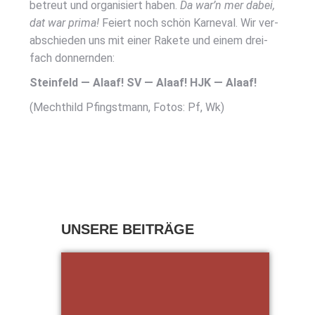
betreut und orga­ni­siert haben.
Da war’n mer dabei,
dat war pri­ma!
Fei­ert noch schön Kar­ne­val. Wir ver­
ab­schie­den uns mit einer Rake­te und einem drei­
fach don­nern­den:
Stein­feld — Alaaf! SV — Alaaf! HJK — Alaaf!
(Mecht­hild Pfingst­mann, Fotos: Pf, Wk)