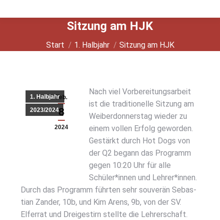
Sit­zung am HJK
Sie befinden sich hier:
Start
1. Halbjahr
Sit­zung am HJK
Nach viel Vor­be­rei­tungs­ar­beit
1. Halbjahr
Feb.
ist die tra­di­tio­nel­le Sit­zung am
8
2023/2024
Wei­ber­don­ners­tag wie­der zu
2024
einem vol­len Erfolg gewor­den.
Gestärkt durch Hot Dogs von
der Q2 begann das Pro­gramm
gegen 10:20 Uhr für alle
Schüler*innen und Lehrer*innen.
Durch das Pro­gramm führ­ten sehr sou­ve­rän Sebas­
ti­an Zan­der, 10b, und Kim Are­ns, 9b, von der SV.
Elfer­rat und Drei­ge­stirn stell­te die Leh­rer­schaft.