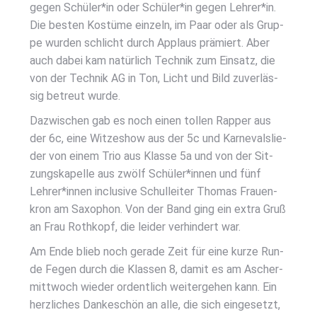
gegen Schüler*in oder Schüler*in gegen Lehrer*in.
Die bes­ten Kos­tü­me ein­zeln, im Paar oder als Grup­
pe wur­den schlicht durch Applaus prä­miert. Aber
auch dabei kam natür­lich Tech­nik zum Ein­satz, die
von der Tech­nik AG in Ton, Licht und Bild zuver­läs­
sig betreut wur­de.
Dazwi­schen gab es noch einen tol­len Rap­per aus
der 6c, eine Wit­ze­show aus der 5c und Kar­ne­vals­lie­
der von einem Trio aus Klas­se 5a und von der Sit­
zungs­ka­pel­le aus zwölf Schüler*innen und fünf
Lehrer*innen inclu­si­ve Schul­lei­ter Tho­mas Frau­en­
kron am Saxo­phon. Von der Band ging ein extra Gruß
an Frau Roth­kopf, die lei­der ver­hin­dert war.
Am Ende blieb noch gera­de Zeit für eine kur­ze Run­
de Fegen durch die Klas­sen 8, damit es am Ascher­
mitt­woch wie­der ordent­lich wei­ter­ge­hen kann. Ein
herz­li­ches Dan­ke­schön an alle, die sich ein­ge­setzt,