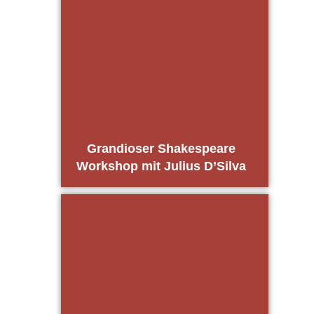
Gran­dio­ser Shake­speare
Work­shop mit Juli­us D’Silva