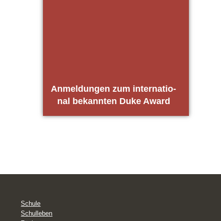
Anmel­dun­gen zum inter­na­tio­
nal bekann­ten Duke Award
Schule
Schulleben