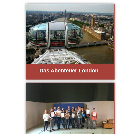
Das Aben­teu­er Lon­don