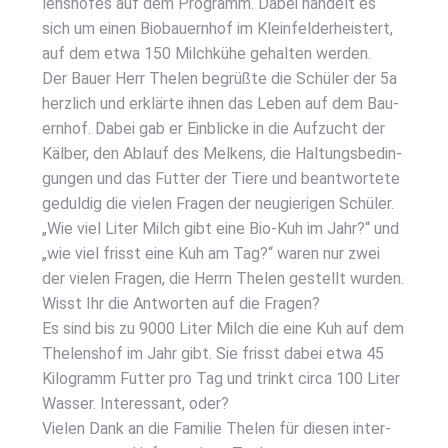
len­s­ho­fes auf dem Pro­gramm. Dabei han­delt es
sich um einen Bio­bau­ern­hof im Klein­fel­d­er­he­is­tert,
auf dem etwa 150 Milch­kü­he gehal­ten wer­den.
Der Bau­er Herr The­len begrüß­te die Schü­ler der 5a
herz­lich und erklär­te ihnen das Leben auf dem Bau­
ern­hof. Dabei gab er Ein­bli­cke in die Auf­zucht der
Käl­ber, den Ablauf des Mel­kens, die Hal­tungs­be­din­
gun­gen und das Fut­ter der Tie­re und beant­wor­te­te
gedul­dig die vie­len Fra­gen der neu­gie­ri­gen Schü­ler.
„Wie viel Liter Milch gibt eine Bio-Kuh im Jahr?“ und
„wie viel frisst eine Kuh am Tag?“ waren nur zwei
der vie­len Fra­gen, die Herrn The­len gestellt wur­den.
Wisst Ihr die Ant­wor­ten auf die Fra­gen?
Es sind bis zu 9000 Liter Milch die eine Kuh auf dem
The­len­s­hof im Jahr gibt. Sie frisst dabei etwa 45
Kilo­gramm Fut­ter pro Tag und trinkt cir­ca 100 Liter
Was­ser. Inter­es­sant, oder?
Vie­len Dank an die Fami­lie The­len für die­sen inter­