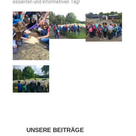
es­san­ten und infor­ma­ti­ven Tag!