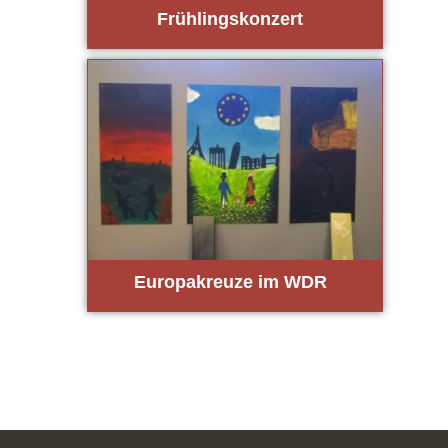
Früh­lings­kon­zert
Euro­pa­kreu­ze im WDR