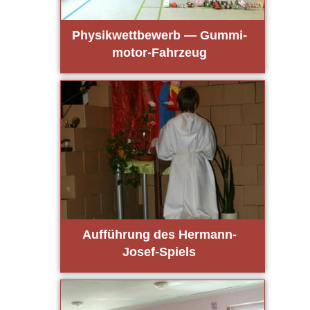
Phy­sik­wett­be­werb — Gum­mi­
mo­tor-Fahr­zeug
Auf­füh­rung des Her­mann-
Josef-Spiels