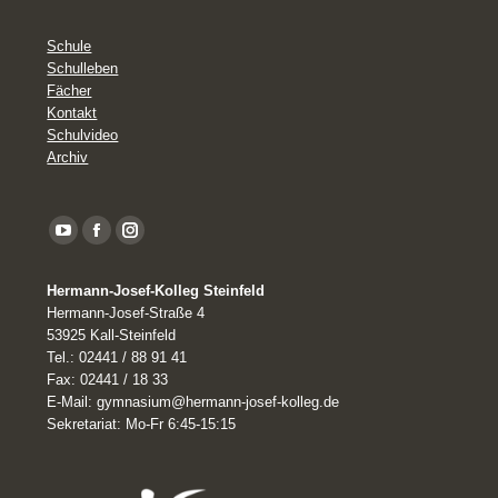
Schule
Schulleben
Fächer
Kontakt
Schulvideo
Archiv
YouTube
Facebook
Instagram
page
Hermann-Josef-Kolleg Steinfeld
opens
Hermann-Josef-Straße 4
in
53925 Kall-Steinfeld
Tel.: 02441 / 88 91 41
new
Fax: 02441 / 18 33
window
E-Mail: gymnasium@hermann-josef-kolleg.de
Sekretariat: Mo-Fr 6:45-15:15