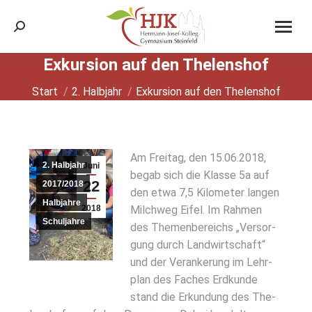
Search:
Exkur­si­on auf den The­len­s­hof
Sie befinden sich hier:
Start
2. Halbjahr
Exkur­si­on auf den The­len­s­hof
Am Frei­tag, den 15.06.2018,
2. Halbjahr
Juni
begab sich die Klas­se 5a auf
22
2017/2018
den etwa 7,5 Kilo­me­ter lan­gen
Halbjahre
2018
Milch­weg Eifel. Im Rah­men
Schuljahre
des The­men­be­reichs „Ver­sor­
gung durch Land­wirt­schaft“
und der Ver­an­ke­rung im Lehr­
plan des Faches Erd­kun­de
stand die Erkun­dung des The­