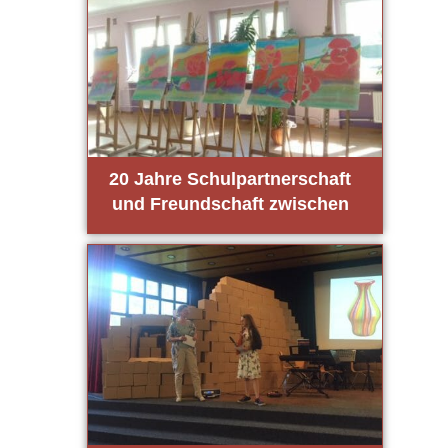
20 Jah­re Schul­part­ner­schaft
und Freund­schaft zwi­schen
Stein­feld und Oles­no