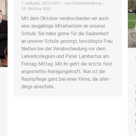
1. Halbjahr
,
2022/2023
Von
Schulverwaltung
29. Oktober 2022
Mit dem Okto­ber ver­ab­schie­den wir auch
eine lang­jäh­ri­ge Mit­ar­bei­te­rin an unse­rer
Schu­le. Sie habe ger­ne für die Sau­ber­keit
an unse­rer Schu­le gesorgt, bestä­tig­te Frau
Nie­ßen bei der Ver­ab­schie­dung vor dem
Leh­rer­kol­le­gi­um und Pater Lam­ber­tus am
Frei­­tag-Mit­­tag. Mit ihr geht die letz­te fest
ange­stell­te Rei­ni­gungs­kraft. Nun ist die
Raum­pfle­ge ganz bei einer Fir­ma, die aller­
dings eben­falls…