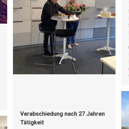
­
Ver­ab­schie­dung nach 27 Jah­ren
Tätig­keit