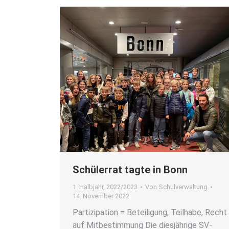
Schü­ler­rat tag­te in Bonn
1. Halbjahr
,
2022/2023
Von
Schulverwaltung
14. November 2022
Par­ti­zi­pa­ti­on = Betei­li­gung, Teil­ha­be, Recht
auf Mit­be­stim­mung Die dies­jäh­ri­ge SV-