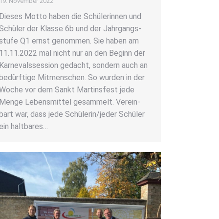
19. November 2022
Die­ses Mot­to haben die Schü­le­rin­nen und
Schü­ler der Klas­se 6b und der Jahr­gangs­
stu­fe Q1 ernst genom­men. Sie haben am
11.11.2022 mal nicht nur an den Beginn der
Kar­ne­vals­ses­si­on gedacht, son­dern auch an
bedürf­ti­ge Mit­men­schen. So wur­den in der
Woche vor dem Sankt Mar­tins­fest jede
Men­ge Lebens­mit­tel gesam­melt. Ver­ein­
bart war, dass jede Schülerin/jeder Schü­ler
ein halt­ba­res…