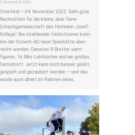
5. November 2022
Stein­feld – 04. Novem­ber 2022. Sehr gute
Nach­rich­ten für die klei­ne, aber fei­ne
Schach­ge­mein­schaft des Her­­mann-Josef-
Kol­­legs! Bei strah­len­der Herbst­son­ne konn­
ten der Schach-AG neue Spiel­sät­ze über­
reicht wer­den: Dar­un­ter 8 Bret­ter samt
Figu­ren, 16 Mini-Lehr­­bü­cher und ein gro­ßes
Demo­brett. Jetzt kann noch bes­ser geübt,
gespielt und gezau­bert wer­den — und das
wur­de auch direkt im Rah­men eines…