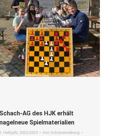
Schach-AG des HJK erhält
nagel­neue Spiel­ma­te­ria­li­en
1. Halbjahr
,
2022/2023
Von
Schulverwaltung