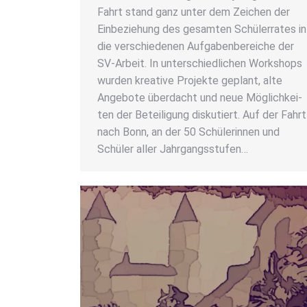
Fahrt stand ganz unter dem Zei­chen der
Ein­be­zie­hung des gesam­ten Schü­ler­ra­tes in
die ver­schie­de­nen Auf­ga­ben­be­rei­che der
SV-Arbeit. In unter­schied­li­chen Work­shops
wur­den krea­ti­ve Pro­jek­te geplant, alte
Ange­bo­te über­dacht und neue Mög­lich­kei­
ten der Betei­li­gung dis­ku­tiert. Auf der Fahrt
nach Bonn, an der 50 Schü­le­rin­nen und
Schü­ler aller Jahr­gangs­stu­fen…