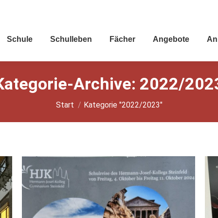
Schu­le
Schul­le­ben
Fächer
Ange­bo­te
An
Kategorie-Archive:
2022/202
Sie befinden sich hier:
Start
Kategorie "2022/2023"