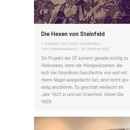
Die Hexen von Stein­feld
1. Halbjahr
,
2022/2023
,
Geschichte
Von
Schulverwaltung
29. Oktober 2022
Ein Pro­jekt der EF kommt gera­de rich­tig zu
Hal­lo­ween, denn die Hör­spiel­sze­nen, die
sich der Grund­kurs Geschich­te von und mit
Herrn Nagel aus­ge­dacht hat, sind recht gru
se­lig anzu­hö­ren. Es geschah viel­leicht im
Jahr 1625 in und um Stein­feld. Hören Sie
HIER…