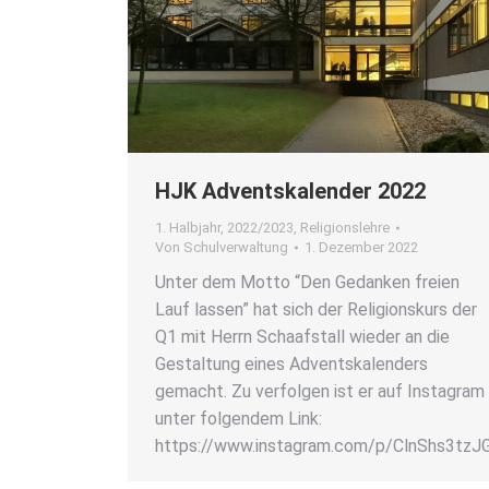
HJK Advents­ka­len­der 2022
1. Halbjahr
,
2022/2023
,
Religionslehre
Von
Schulverwaltung
1. Dezember 2022
Unter dem Mot­to “Den Gedan­ken frei­en
Lauf las­sen” hat sich der Reli­gi­ons­kurs der
Q1 mit Herrn Schaaf­stall wie­der an die
Gestal­tung eines Advents­ka­len­ders
gemacht. Zu ver­fol­gen ist er auf Insta­gram
unter fol­gen­dem Link:
https://www.instagram.com/p/ClnShs3tzJ