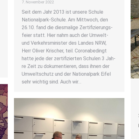
7. November 2022
Seit dem Jahr 2013 ist unse­re Schu­le
Natio­nal­­park-Schu­­le. Am Mitt­woch, den
26.10. fand die dies­ma­li­ge Zer­ti­fi­zie­rungs­
fei­er statt. Hier nahm auch der Umwelt-
und Ver­kehrs­mi­nis­ter des Lan­des NRW,
Herr Oli­ver Kri­scher, teil. Coro­nabe­dingt
hat­te jede der zer­ti­fi­zier­ten Schu­len 3 Jah­
re Zeit zu doku­men­tie­ren, dass ihnen der
Umwelt­schutz und der Natio­nal­park Eifel
sehr wich­tig sind. Auch wir…