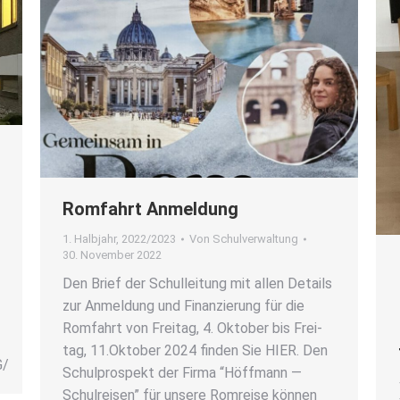
Rom­fahrt Anmel­dung
1. Halbjahr
,
2022/2023
Von
Schulverwaltung
30. November 2022
Den Brief der Schul­lei­tung mit allen Details
zur Anmel­dung und Finan­zie­rung für die
Rom­fahrt von Frei­tag, 4. Okto­ber bis Frei­
tag, 11.Oktober 2024 fin­den Sie HIER. Den
G/
Schul­pro­spekt der Fir­ma “Höff­mann —
Schul­rei­sen” für unse­re Rom­rei­se kön­nen