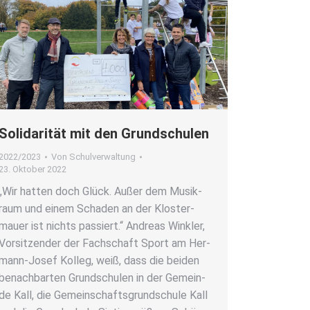
Soli­da­ri­tät mit den Grund­schu­len
2022/2023
Von
Schulverwaltung
23. Oktober 2022
„Wir hat­ten doch Glück. Außer dem Musik­
raum und einem Scha­den an der Klos­ter­
mau­er ist nichts pas­siert.“ Andre­as Wink­ler,
Vor­sit­zen­der der Fach­schaft Sport am Her­­
mann-Josef Kol­leg, weiß, dass die bei­den
benach­bar­ten Grund­schu­len in der Gemein­
de Kall, die Gemein­schafts­grund­schu­le Kall