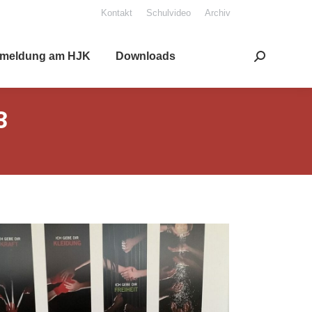
Kon­takt
Schul­vi­deo
Archiv
mel­dung am HJK
Down­loads
Search:
3