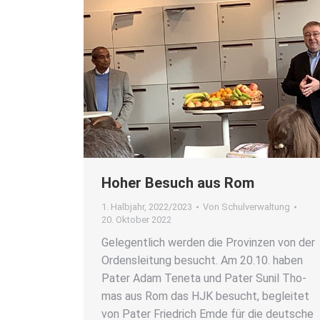
Hoher Besuch aus Rom
1. Halbjahr
,
2022/2023
Von
Schulverwaltung
20. Oktober 2022
Gele­gent­lich wer­den die Pro­vin­zen von der
Ordens­lei­tung besucht. Am 20.10. haben
Pater Adam Ten­eta und Pater Sunil Tho­
mas aus Rom das HJK besucht, beglei­tet
von Pater Fried­rich Emde für die deut­sche