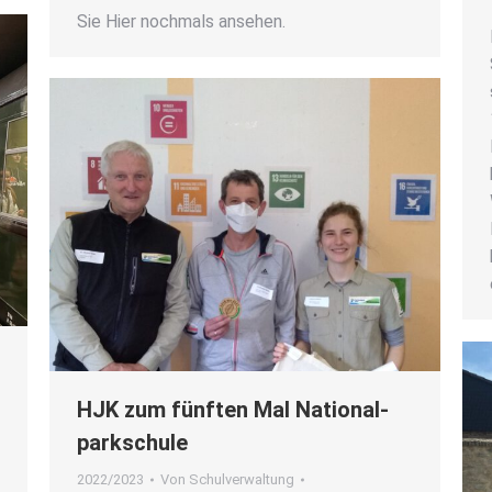
Sie Hier noch­mals anse­hen.
HJK zum fünf­ten Mal Natio­nal­
park­schu­le
2022/2023
Von
Schulverwaltung