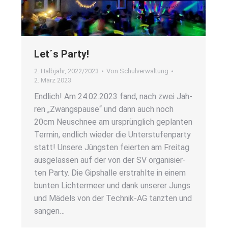
Let´s Par­ty!
2. Halbjahr
,
2022/2023
Von
Schulverwaltung
2. März 2023
End­lich! Am 24.02.2023 fand, nach zwei Jah­
ren „Zwangs­pau­se“ und dann auch noch
20cm Neu­schnee am ursprüng­lich geplan­ten
Ter­min, end­lich wie­der die Unter­stu­fen­par­ty
statt! Unse­re Jüngs­ten fei­er­ten am Frei­tag
aus­ge­las­sen auf der von der SV orga­ni­sier­
ten Par­ty. Die Gips­hal­le erstrahl­te in einem
bun­ten Lich­ter­meer und dank unse­rer Jungs
und Mädels von der Tech­­nik-AG tanz­ten und
san­gen…