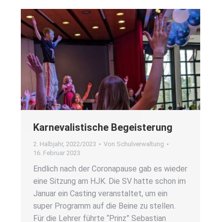
Kar­ne­va­lis­ti­sche Begeis­te­rung
2. Halbjahr
,
2022/2023
Von
Schulverwaltung
16. Februar 2023
End­lich nach der Coro­na­pau­se gab es wie­der
eine Sit­zung am HJK. Die SV hat­te schon im
Janu­ar ein Cas­ting ver­an­stal­tet, um ein
super Pro­gramm auf die Bei­ne zu stel­len.
Für die Leh­rer führ­te “Prinz” Sebas­ti­an