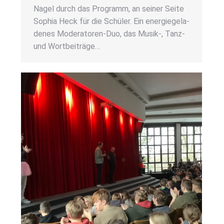
Nagel durch das Pro­gramm, an sei­ner Sei­te
Sophia Heck für die Schü­ler. Ein ener­gie­ge­la­
de­nes Mode­ra­­to­­ren-Duo, das Musik‑, Tanz-
und Wort­bei­trä­ge…