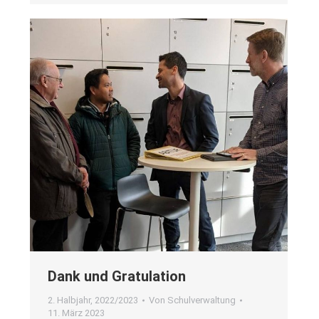
Dank und Gra­tu­la­ti­on
2. Halbjahr
,
2022/2023
Von
Schulverwaltung
11. März 2023