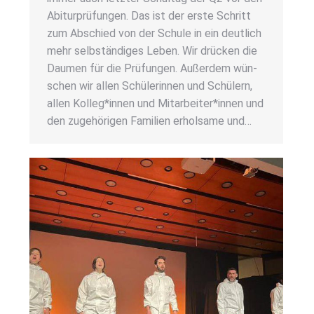
Abitur­prü­fun­gen. Das ist der ers­te Schritt
zum Abschied von der Schu­le in ein deut­lich
mehr selb­stän­di­ges Leben. Wir drü­cken die
Dau­men für die Prü­fun­gen. Außer­dem wün­
schen wir allen Schü­le­rin­nen und Schü­lern,
allen Kolleg*innen und Mitarbeiter*innen und
den zuge­hö­ri­gen Fami­li­en erhol­sa­me und…