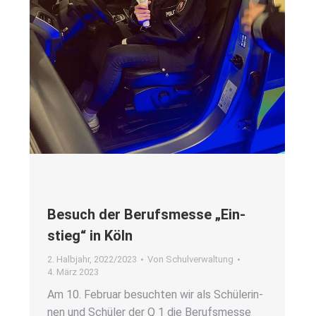
Besuch der Berufs­mes­se „Ein­
stieg“ in Köln
2. Halbjahr
,
2022/2023
Von
Schulverwaltung
4. März 2023
Am 10. Febru­ar besuch­ten wir als Schü­le­rin­
nen und Schü­ler der Q 1 die Berufs­mes­se