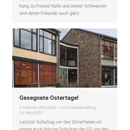
hung zu Freund Kal­le und sei­ner Schwes­ter
und deren Freun­din auch ganz…
Geseg­ne­te Oster­ta­ge!
2. Halbjahr
,
2022/2023
Von
Schulverwaltung
30. März 2023
Letz­ter Schul­tag vor den Oster­fe­ri­en ist
immer auch letz­ter Schul­tag der Q2 vor den