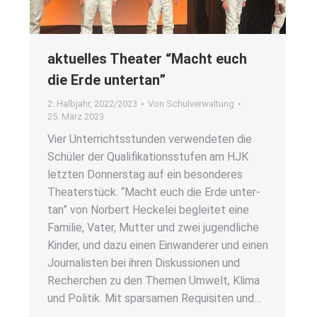
aktu­el­les Thea­ter “Macht euch
die Erde unter­tan”
2. Halbjahr
,
2022/2023
Von
Schulverwaltung
25. März 2023
Vier Unter­richts­stun­den ver­wen­de­ten die
Schü­ler der Qua­li­fi­ka­ti­ons­stu­fen am HJK
letz­ten Don­ners­tag auf ein beson­de­res
Thea­ter­stück. “Macht euch die Erde unter­
tan” von Nor­bert Hecke­lei beglei­tet eine
Fami­lie, Vater, Mut­ter und zwei jugend­li­che
Kin­der, und dazu einen Ein­wan­de­rer und einen
Jour­na­lis­ten bei ihren Dis­kus­sio­nen und
Recher­chen zu den The­men Umwelt, Kli­ma
und Poli­tik. Mit spar­sa­men Requi­si­ten und…