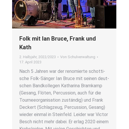
Folk mit Ian Bruce, Frank und
Kath
2. Halbjahr
,
2022/2023
Von
Schulverwaltung
17. April 2023
Nach 5 Jah­ren war der reno­mier­te schot­ti­
sche Folk-Sän­­ger Ian Bruce mit sei­nen deut­
schen Band­kol­le­gen Katha­ri­na Bramkamp
(Gesang, Flö­ten, Per­cus­sion, auch für die
Tour­nee­or­ga­ni­sa­ti­on zustän­dig) und Frank
Deckert (Schlag­zeug, Per­cus­sion, Gesang)
wie­der ein­mal in Stein­feld. Lei­der war Vic­tor
Besch nicht mehr dabei. Er erlag 2020 einem
Krebs­lei­den. Mit vie­len Geschich­ten und