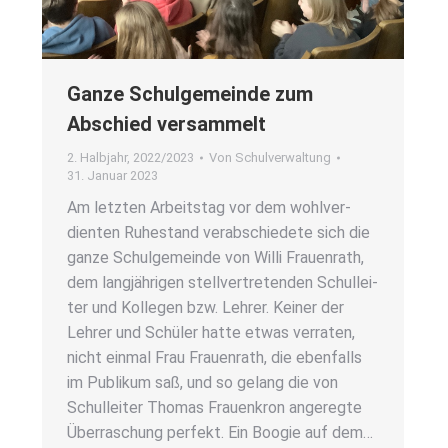
Gan­ze Schul­ge­mein­de zum
Abschied ver­sam­melt
2. Halbjahr
,
2022/2023
Von
Schulverwaltung
31. Januar 2023
Am letz­ten Arbeits­tag vor dem wohl­ver­
dien­ten Ruhe­stand ver­ab­schie­de­te sich die
gan­ze Schul­ge­mein­de von Wil­li Frau­en­rath,
dem lang­jäh­ri­gen stell­ver­tre­ten­den Schul­lei­
ter und Kol­le­gen bzw. Leh­rer. Kei­ner der
Leh­rer und Schü­ler hat­te etwas ver­ra­ten,
nicht ein­mal Frau Frau­en­rath, die eben­falls
im Publi­kum saß, und so gelang die von
Schul­lei­ter Tho­mas Frau­en­kron ange­reg­te
Über­ra­schung per­fekt. Ein Boo­gie auf dem…