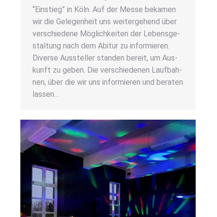
“Ein­stieg” in Köln. Auf der Mes­se beka­men
wir die Gele­gen­heit uns wei­ter­ge­hend über
ver­schie­de­ne Mög­lich­kei­ten der Lebens­ge­
stal­tung nach dem Abitur zu infor­mie­ren.
Diver­se Aus­stel­ler stan­den bereit, um Aus­
kunft zu geben. Die ver­schie­de­nen Lauf­bah­
nen, über die wir uns infor­mie­ren und bera­ten
las­sen…