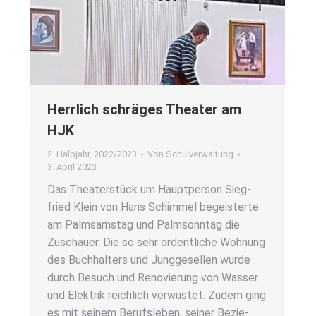
Herr­lich schrä­ges Thea­ter am
HJK
2. Halbjahr
,
2022/2023
Von
Schulverwaltung
3. April 2023
Das Thea­ter­stück um Haupt­per­son Sieg­
fried Klein von Hans Schim­mel begeis­ter­te
am Palm­sams­tag und Palm­sonn­tag die
Zuschau­er. Die so sehr ordent­li­che Woh­nung
des Buch­hal­ters und Jung­ge­sel­len wur­de
durch Besuch und Reno­vie­rung von Was­ser
und Elek­trik reich­lich ver­wüs­tet. Zudem ging
es mit sei­nem Berufs­le­ben, sei­ner Bezie­