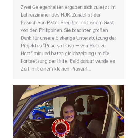
Zwei Gele­gen­hei­ten erga­ben sich zuletzt im
Leh­rer­zim­mer des HJK: Zunächst der
Besuch von Pater Preuß­ner mit einem Gast
von den Phil­ip­pi­nen. Sie brach­ten gro­ßen
Dank für unse­re bis­he­ri­ge Unter­stüt­zung der
Pro­jek­tes “Puso sa Puso — von Herz zu
Herz” mit und baten gleich­zei­tung um die
Fort­set­zung der Hil­fe. Bald dar­auf wur­de es
Zeit, mit einem klei­nen Prä­sent…