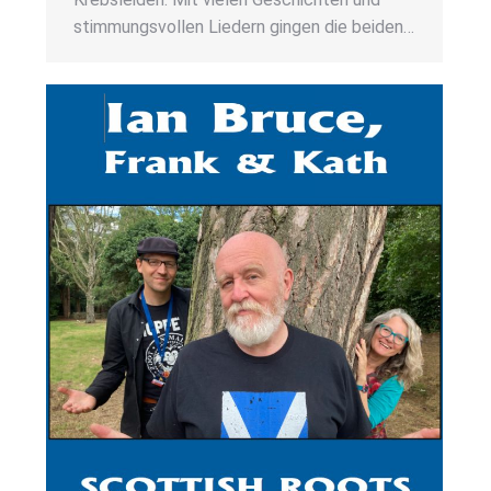
stim­mungs­vol­len Lie­dern gin­gen die bei­den…