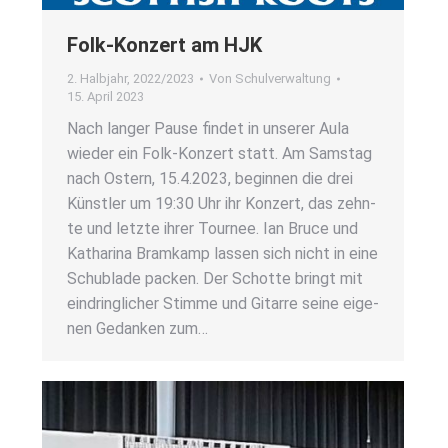
Folk-Kon­zert am HJK
2. Halbjahr
,
2022/2023
Von
Schulverwaltung
15. April 2023
Nach lan­ger Pau­se fin­det in unse­rer Aula
wie­der ein Folk-Kon­­­zert statt. Am Sams­tag
nach Ostern, 15.4.2023, begin­nen die drei
Künst­ler um 19:30 Uhr ihr Kon­zert, das zehn­
te und letz­te ihrer Tour­nee. Ian Bruce und
Katha­ri­na Bramkamp las­sen sich nicht in eine
Schub­la­de packen. Der Schot­te bringt mit
ein­dring­li­cher Stim­me und Gitar­re sei­ne eige­
nen Gedan­ken zum…