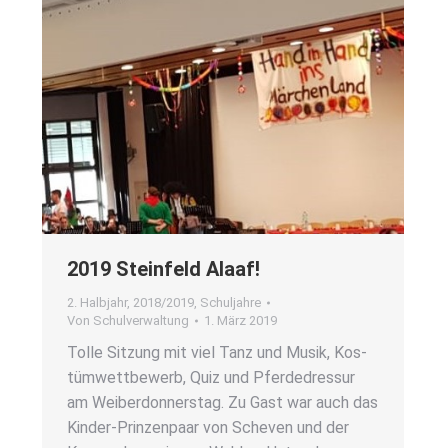
2019 Stein­feld Alaaf!
2. Halbjahr
,
2018/2019
,
Schuljahre
Von
Schulverwaltung
1. März 2019
Tol­le Sit­zung mit viel Tanz und Musik, Kos­
tüm­wett­be­werb, Quiz und Pfer­de­dres­sur
am Wei­ber­don­ners­tag. Zu Gast war auch das
Kin­­der-Prin­­zen­­paar von Sche­ven und der