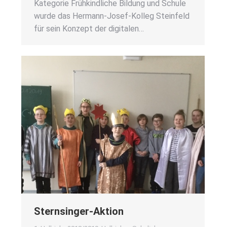
Kate­go­rie Früh­kind­li­che Bil­dung und Schu­le
wur­de das Her­­mann-Josef-Kol­­leg Stein­feld
für sein Kon­zept der digi­ta­len…
Stern­sin­ger-Akti­on