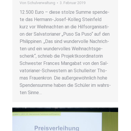
Von
Schulverwaltung
3. Februar 2019
12.500 Euro – die­se stol­ze Sum­me spen­de­
te das Her­­mann-Josef-Kol­­leg Stein­feld
kurz vor Weih­nach­ten an die Hilfs­or­ga­ni­sa­ti­
on der Sal­va­to­ria­ner „Puso Sa Puso“ auf den
Phil­ip­pi­nen. „Das sind wun­der­vol­le Nach­rich­
ten und ein wun­der­vol­les Weih­nachts­ge­
schenk“, schrieb die Pro­jekt­ko­or­di­na­to­rin
Schwes­ter Fran­ces Man­ga­bat von den Sal­­
va­­to­ria­­ner-Schwes­­tern an Schul­lei­ter Tho­
mas Frau­en­kron. Die außer­ge­wöhn­lich hohe
Spen­den­sum­me haben die Schü­ler im wahrs­
ten Sin­ne…