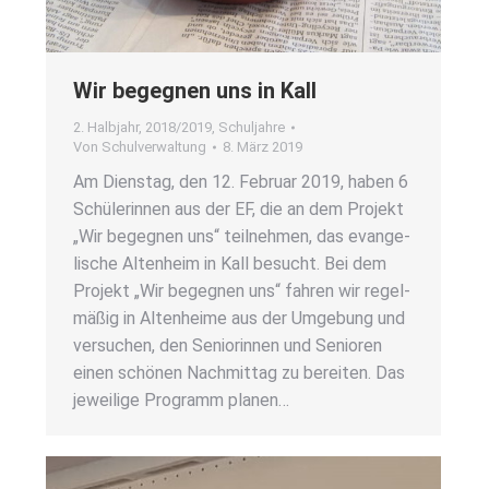
Wir begeg­nen uns in Kall
2. Halbjahr
,
2018/2019
,
Schuljahre
Von
Schulverwaltung
8. März 2019
Am Diens­tag, den 12. Febru­ar 2019, haben 6
Schü­le­rin­nen aus der EF, die an dem Pro­jekt
„Wir begeg­nen uns“ teil­neh­men, das evan­ge­
li­sche Alten­heim in Kall besucht. Bei dem
Pro­jekt „Wir begeg­nen uns“ fah­ren wir regel­
mä­ßig in Alten­hei­me aus der Umge­bung und
ver­su­chen, den Senio­rin­nen und Senio­ren
einen schö­nen Nach­mit­tag zu berei­ten. Das
jewei­li­ge Pro­gramm pla­nen…