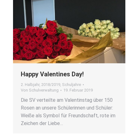
Hap­py Valen­ti­nes Day!
2. Halbjahr
,
2018/2019
,
Schuljahre
Von
Schulverwaltung
19. Februar 2019
Die SV ver­teil­te am Valen­tins­tag über 150
Rosen an unse­re Schü­le­rin­nen und Schü­ler:
Wei­ße als Sym­bol für Freund­schaft, rote im
Zei­chen der Lie­be…