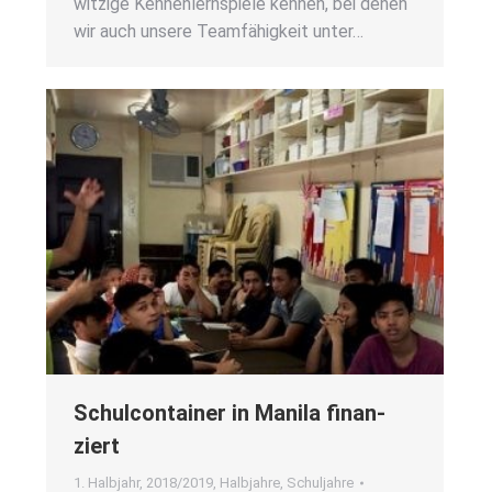
wit­zi­ge Ken­nen­lern­spie­le ken­nen, bei denen
wir auch unse­re Team­fä­hig­keit unter…
Schul­con­tai­ner in Mani­la finan­
ziert
1. Halbjahr
,
2018/2019
,
Halbjahre
,
Schuljahre