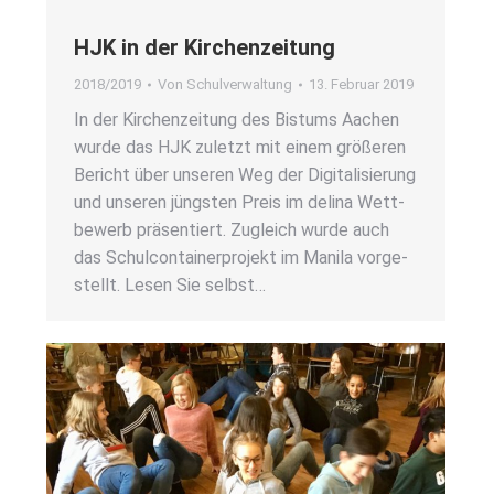
HJK in der Kir­chen­zei­tung
2018/2019
Von
Schulverwaltung
13. Februar 2019
In der Kir­chen­zei­tung des Bis­tums Aachen
wur­de das HJK zuletzt mit einem grö­ße­ren
Bericht über unse­ren Weg der Digi­ta­li­sie­rung
und unse­ren jüngs­ten Preis im deli­na Wett­
be­werb prä­sen­tiert. Zugleich wur­de auch
das Schul­con­tai­ner­pro­jekt im Mani­la vor­ge­
stellt. Lesen Sie selbst…