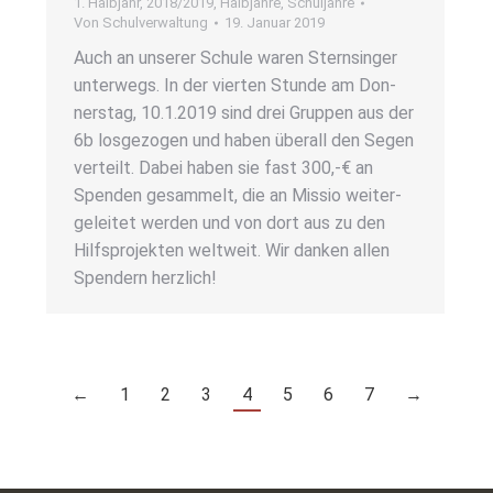
1. Halbjahr
,
2018/2019
,
Halbjahre
,
Schuljahre
Von
Schulverwaltung
19. Januar 2019
Auch an unse­rer Schu­le waren Stern­sin­ger
unter­wegs. In der vier­ten Stun­de am Don­
ners­tag, 10.1.2019 sind drei Grup­pen aus der
6b los­ge­zo­gen und haben über­all den Segen
ver­teilt. Dabei haben sie fast 300,-€ an
Spen­den gesam­melt, die an Mis­sio wei­ter­
ge­lei­tet wer­den und von dort aus zu den
Hilfs­pro­jek­ten welt­weit. Wir dan­ken allen
Spen­dern herz­lich!
←
1
2
3
4
5
6
7
→