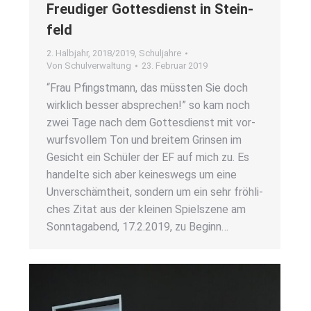
Freu­di­ger Got­tes­dienst in Stein­
feld
2. Halbjahr
,
2018/2019
,
Schuljahre
Von
Schulverwaltung
23. Februar 2019
“Frau Pfingst­mann, das müss­ten Sie doch
wirk­lich bes­ser abspre­chen!” so kam noch
zwei Tage nach dem Got­tes­dienst mit vor­
wurfs­vol­lem Ton und brei­tem Grin­sen im
Gesicht ein Schü­ler der EF auf mich zu. Es
han­del­te sich aber kei­nes­wegs um eine
Unver­schämt­heit, son­dern um ein sehr fröh­li­
ches Zitat aus der klei­nen Spiel­sze­ne am
Sonn­tag­abend, 17.2.2019, zu Beginn…