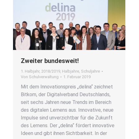
Zwei­ter bun­des­weit!
1. Halbjahr
,
2018/2019
,
Halbjahre
,
Schuljahre
Von
Schulverwaltung
1. Februar 2019
Mit dem Inno­va­ti­ons­preis „deli­na“ zeich­net
Bit­kom, der Digi­tal­ver­band Deutsch­lands,
seit sechs Jah­ren neue Trends im Bereich
des digi­ta­len Ler­nens aus. Inno­va­ti­ve, neue
Impul­se sind unver­zicht­bar für die Zukunft
des Ler­nens. Der „deli­na“ för­dert inno­va­ti­ve
Ideen und gibt ihnen Sicht­bar­keit. In der