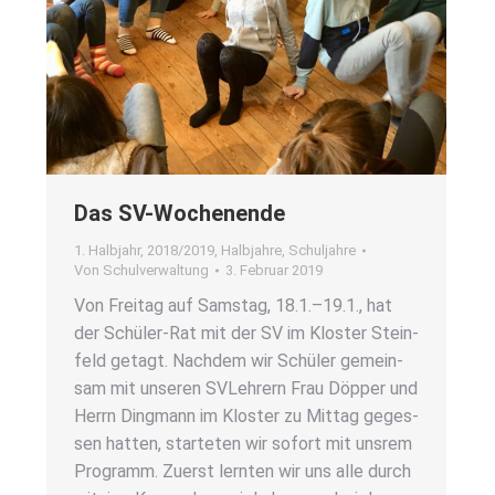
Das SV-Wochen­en­de
1. Halbjahr
,
2018/2019
,
Halbjahre
,
Schuljahre
Von
Schulverwaltung
3. Februar 2019
Von Frei­tag auf Sams­tag, 18.1.–19.1., hat
der Schü­­ler-Rat mit der SV im Klos­ter Stein­
feld getagt. Nach­dem wir Schü­ler gemein­
sam mit unse­ren SVLeh­rern Frau Döp­per und
Herrn Ding­mann im Klos­ter zu Mit­tag geges­
sen hat­ten, star­te­ten wir sofort mit uns­rem
Pro­gramm. Zuerst lern­ten wir uns alle durch