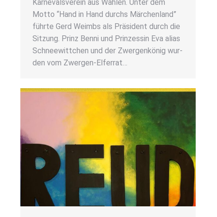
Kar­ne­vals­ver­ein aus Wah­len. Unter dem
Mot­to “Hand in Hand durchs Mär­chen­land”
führ­te Gerd Weim­bs als Prä­si­dent durch die
Sit­zung. Prinz Ben­ni und Prin­zes­sin Eva ali­as
Schnee­witt­chen und der Zwer­gen­kö­nig wur­
den vom Zwer­­gen-Elfer­rat…