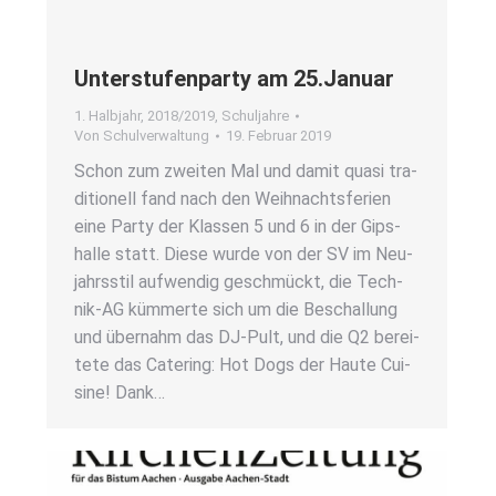
Unter­stu­fen­par­ty am 25.Januar
1. Halbjahr
,
2018/2019
,
Schuljahre
Von
Schulverwaltung
19. Februar 2019
Schon zum zwei­ten Mal und damit qua­si tra­
di­tio­nell fand nach den Weih­nachts­fe­ri­en
eine Par­ty der Klas­sen 5 und 6 in der Gips­
hal­le statt. Die­se wur­de von der SV im Neu­
jahrs­stil auf­wen­dig geschmückt, die Tech­­
nik-AG küm­mer­te sich um die Beschal­lung
und über­nahm das DJ-Pult, und die Q2 berei­
te­te das Cate­ring: Hot Dogs der Hau­te Cui­
sine! Dank…