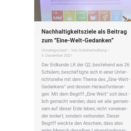
Nach­hal­tig­keits­zie­le als Bei­trag
zum “Eine-Welt-Gedan­ken”
Uncategorized
Von
Schulverwaltung
5. Dezember 2021
Der Erd­kun­de LK der Q2, bestehend aus 26
Schü­lern, beschäf­tig­te sich in einer Unter­
richts­rei­he mit dem The­ma des „Eine-Welt-
Gedan­kens” und des­sen Her­aus­for­de­run­
gen. Mit dem Begriff „Eine Welt” soll deut­
lich gemacht wer­den, dass wir alle gemein­
sam auf die­ser Erde leben, nicht von­ein­an­
der iso­liert, son­dern ver­bun­den. Die­ser
Begriff weck­te den Anschein, dass also
jeder Mensch die­sel­ben Lebens­be­din­gun­