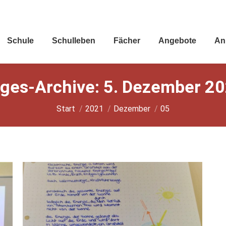
Schu­le
Schul­le­ben
Fächer
Ange­bo­te
An
ges-Archive:
5. Dezember 2
Sie befinden sich hier:
Start
2021
Dezember
05