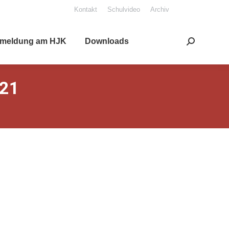
Kon­takt
Schul­vi­deo
Archiv
mel­dung am HJK
Down­loads
Search:
021