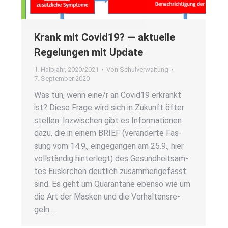
Krank mit Covid19? — aktu­el­le
Rege­lun­gen mit Update
1. Halbjahr
,
2020/2021
Von
Schulverwaltung
7. September 2020
Was tun, wenn eine/r an Covid19 erkrankt
ist? Die­se Fra­ge wird sich in Zukunft öfter
stel­len. Inzwi­schen gibt es Infor­ma­tio­nen
dazu, die in einem BRIEF (ver­än­der­te Fas­
sung vom 14.9., ein­ge­gan­gen am 25.9., hier
voll­stän­dig hin­ter­legt) des Gesund­heits­am­
tes Eus­kir­chen deut­lich zusam­men­ge­fasst
sind. Es geht um Qua­ran­tä­ne eben­so wie um
die Art der Mas­ken und die Ver­hal­tens­re­
geln.…