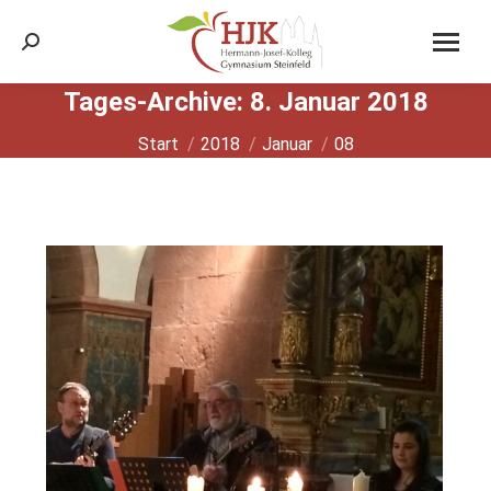
Search:
Tages-Archive:
8. Januar 2018
Sie befinden sich hier:
Start
2018
Januar
08