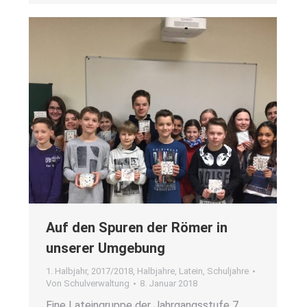
Auf den Spu­ren der Römer in
unse­rer Umge­bung
1. Halbjahr
,
2017/2018
,
Halbjahre
,
Latein
,
Schuljahre
Von
Schulverwaltung
8. Januar 2018
Eine Latein­grup­pe der Jahr­gangs­stu­fe 7