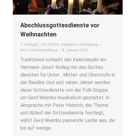
Abschluss­got­tes­diens­te vor
Weih­nach­ten
1. Halbjahr
,
2017/2018
,
Halbjahre
,
Schuljahre
Von
Schulverwaltung
8. Januar 2018
Tra­di­tio­nell schließt das Kalen­der­jahr am
Her­­mann-Josef-Kol­­leg mit den Got­tes­
diens­ten für Unter‑, Mit­­tel- und Ober­stu­fe in
der Basi­li­ka. Und seit vie­len Jah­ren wer­den
die­se Got­tes­diens­te von der Folk Grup­pe
um Gerd Weim­bs musi­ka­lisch gestal­tet. In
Abspra­che mit Pater Hein­rich, der The­ma
und Ablauf der Got­tes­diens­te fest­legt,
wählt Gerd Weim­bs pas­sen­de Lie­der aus, die
bis auf weni­ge…