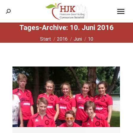
Search:
Tages-Archive:
10. Juni 2016
Sie befinden sich hier:
Start
2016
Juni
10