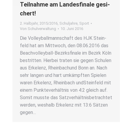
Teil­nah­me am Lan­des­fi­na­le gesi­
chert!
2. Halbjahr
,
2015/2016
,
Schuljahre
,
Sport
Von
Schulverwaltung
10. Juni 2016
Die Vol­ley­ball­mann­schaft des HJK Stein­
feld hat am Mitt­woch, den 08.06.2016 das
Beach­­vol­­ley­­­ball-Bezirks­­­fi­na­­le im Bezirk Köln
bestrit­ten. Hier­bei tra­ten sie gegen Schu­len
aus Erkel­enz, Rhein­bachund Bonn an. Nach
sehr lan­gen und hart umkämpf­ten Spie­len
waren Erkel­enz, Rhein­bach undStein­feld mit
einem Punk­te­ver­hält­nis von 4:2 gleich auf.
Somit muss­te das Satz­ver­hält­nisbetrach­tet
wer­den, wes­halb Erkel­enz mit 13:6 Sät­zen
gegen…