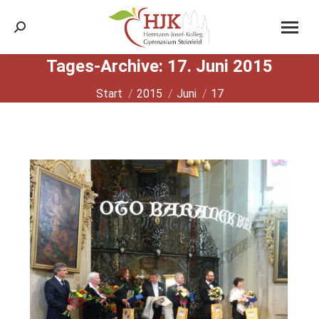
Search:
Tages-Archive:
17. Juni 2015
Sie befinden sich hier:
Start
2015
Juni
17