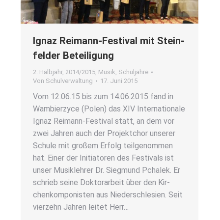
Ignaz Rei­mann-Fes­ti­val mit Stein­
fel­der Betei­li­gung
2. Halbjahr
,
2014/2015
,
Musik
,
Schuljahre
Von
Schulverwaltung
17. Juni 2015
Vom 12.06.15 bis zum 14.06.2015 fand in
Wam­bier­zy­ce (Polen) das XIV Inter­na­tio­na­le
Ignaz Rei­­mann-Fes­­ti­­val statt, an dem vor
zwei Jah­ren auch der Pro­jekt­chor unse­rer
Schu­le mit gro­ßem Erfolg teil­ge­nom­men
hat. Einer der Initia­to­ren des Fes­ti­vals ist
unser Musik­leh­rer Dr. Sieg­mund Pcha­lek. Er
schrieb sei­ne Dok­tor­ar­beit über den Kir­
chen­kom­po­nis­ten aus Nie­der­schle­si­en. Seit
vier­zehn Jah­ren lei­tet Herr…