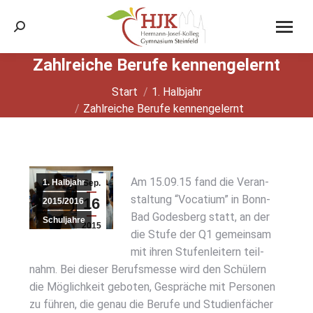
Search:
Zahl­rei­che Beru­fe ken­nen­ge­lernt
Sie befinden sich hier:
Start
1. Halbjahr
Zahl­rei­che Beru­fe ken­nen­ge­lernt
Am 15.09.15 fand die Ver­an­
1. Halbjahr
Sep.
stal­tung “Voca­ti­um” in Bonn-
16
2015/2016
Bad Godes­berg statt, an der
Schuljahre
2015
die Stu­fe der Q1 gemein­sam
mit ihren Stu­fen­lei­tern teil­
nahm. Bei die­ser Berufs­mes­se wird den Schü­lern
die Mög­lich­keit gebo­ten, Gesprä­che mit Per­so­nen
zu füh­ren, die genau die Beru­fe und Stu­di­en­fä­cher