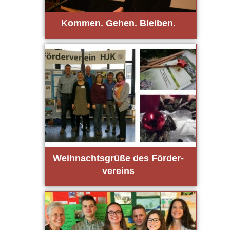
Kom­men. Gehen. Blei­ben.
Weih­nachts­grü­ße des För­der­
ver­eins