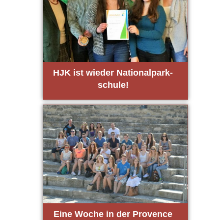
HJK ist wie­der Natio­nal­park­
schu­le!
Eine Woche in der Pro­vence