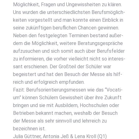
Mög­lich­keit, Fra­gen und Unge­wiss­hei­ten zu klä­ren.
Uns wur­den die unter­schied­lichs­ten Berufs­mög­lich­
kei­ten vor­ge­stellt und man konn­te einen Ein­blick in
sei­ne zukünf­ti­gen beruf­li­chen Chan­cen gewin­nen.
Neben den fest­ge­leg­ten Ter­mi­nen bestand außer­
dem die Mög­lich­keit, wei­te­re Bera­tungs­ge­sprä­che
auf­zu­su­chen und sich somit auch über Berufs­fel­der
zu infor­mie­ren, die vor­her viel­leicht nicht so inter­es­
sant erschie­nen. Der Groß­teil der Schü­ler war
begeis­tert und hat den Besuch der Mes­se als hilf­
reich und erfolg­reich emp­fun­den.
Fazit: Berufs­ori­en­tie­rungs­mes­sen wie das “Voca­ti­
um” kön­nen Schü­lern Gewiss­heit über ihre Zukunft
brin­gen und sie mit Aus­bil­dern, Hoch­schu­len oder
Betrie­ben bekannt machen, wes­halb der Besuch
der Mes­se als sehr sinn­voll und lehr­reich zu
bezeich­nen ist.
Julia Gütt­ner, Anto­nia Jeß & Lena Kroll (Q1)