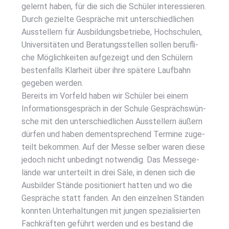
gelernt haben, für die sich die Schü­ler inter­es­sie­ren.
Durch geziel­te Gesprä­che mit unter­schied­li­chen
Aus­stel­lern für Aus­bil­dungs­be­trie­be, Hoch­schu­len,
Uni­ver­si­tä­ten und Bera­tungs­stel­len sol­len beruf­li­
che Mög­lich­kei­ten auf­ge­zeigt und den Schü­lern
bes­ten­falls Klar­heit über ihre spä­te­re Lauf­bahn
gege­ben wer­den.
Bereits im Vor­feld haben wir Schü­ler bei einem
Infor­ma­ti­ons­ge­spräch in der Schu­le Gesprächs­wün­
sche mit den unter­schied­li­chen Aus­stel­lern äußern
dür­fen und haben dem­entspre­chend Ter­mi­ne zuge­
teilt bekom­men. Auf der Mes­se sel­ber waren die­se
jedoch nicht unbe­dingt not­wen­dig. Das Mes­se­ge­
län­de war unter­teilt in drei Säle, in denen sich die
Aus­bil­der Stän­de posi­tio­niert hat­ten und wo die
Gesprä­che statt fan­den. An den ein­zel­nen Stän­den
konn­ten Unter­hal­tun­gen mit jun­gen spe­zia­li­sier­ten
Fach­kräf­ten geführt wer­den und es bestand die