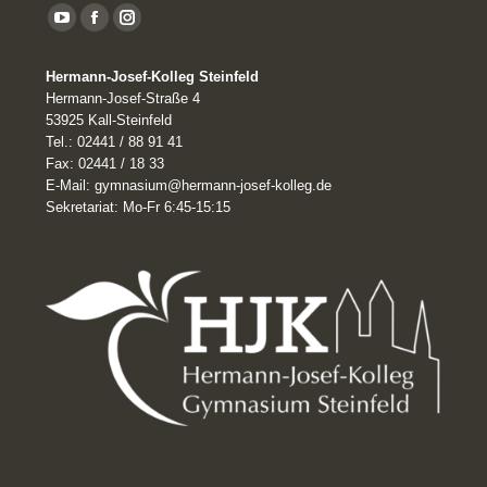
YouTube
Facebook
Instagram
page
Hermann-Josef-Kolleg Steinfeld
opens
Hermann-Josef-Straße 4
in
53925 Kall-Steinfeld
Tel.: 02441 / 88 91 41
new
Fax: 02441 / 18 33
window
E-Mail: gymnasium@hermann-josef-kolleg.de
Sekretariat: Mo-Fr 6:45-15:15