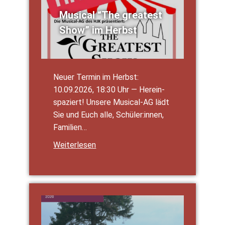
Musi­cal “The grea­test
Show” im Herbst
Neu­er Ter­min im Herbst:
10.09.2026, 18:30 Uhr — Her­ein­
spa­ziert! Unse­re Musi­­cal-AG lädt
Sie und Euch alle, Schüler:innen,
Fami­li­en…
Wei­ter­le­sen