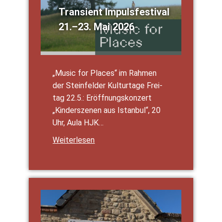
Tran­si­ent Impuls­fes­ti­val
21.–23. Mai 2026
„Music for Places“ im Rah­men
der Stein­fel­der Kul­tur­ta­ge Frei­
tag 22.5.: Eröff­nungs­kon­zert
„Kin­der­sze­nen aus Istan­bul“, 20
Uhr, Aula HJK…
Wei­ter­le­sen