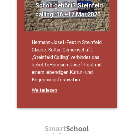
Schon gehört? Stein­feld
cal­ling! 16.+17.Mai 2026
Her­­mann-Josef-Fest in Stein­feld
Glau­be. Kul­tur. Gemein­schaft.
„Stein­feld Cal­ling“ ver­bin­det das
belie­b­­te­Her­­mann-Josef-Fest mit
einem leben­di­gen Kul­­tur- und
Begeg­nungs­fes­ti­val im…
Wei­ter­le­sen