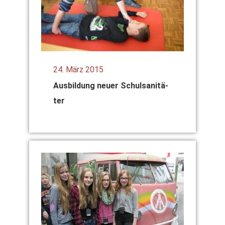
24. März 2015
Aus­bil­dung neu­er Schul­sa­ni­tä­
ter