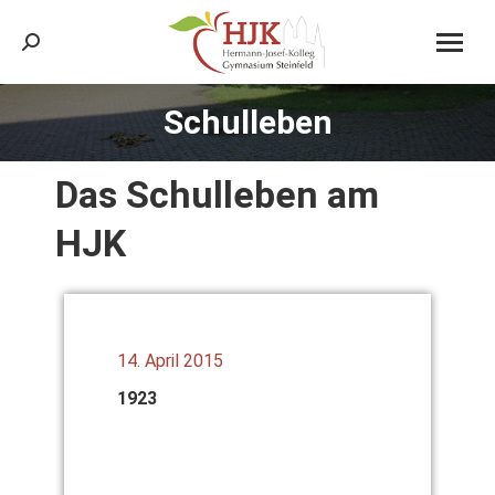
Search:
Schulleben
Sie befinden sich hier:
Das Schul­le­ben am
HJK
14. April 2015
1923