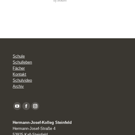
Schule
Schulleben
Fächer
Kontakt
Schulvideo
Archiv
YouTube
Facebook
Instagram
page
Hermann-Josef-Kolleg Steinfeld
opens
Hermann-Josef-Straße 4
in
53925 Kall-Steinfeld