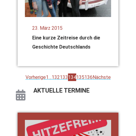
23. März 2015
Eine kur­ze Zeit­rei­se durch die
Geschich­te Deutsch­lands
Vor­he­ri­ge
1
…
132
133
134
135
136
Nächs­te
AKTU­EL­LE TER­MI­NE