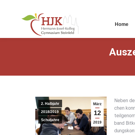
Home
Aus­z
Neben dem
2. Halbjahr
März
chen konn­
12
2018/2019
teil­ge­no
Schuljahre
2019
band Bit­k
dungs­kon­f