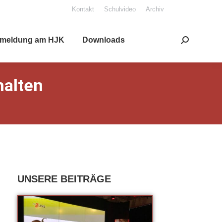
Kon­takt
Schul­vi­deo
Archiv
mel­dung am HJK
Down­loads
Search:
al­ten