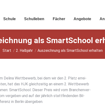
Schu­le
Schul­le­ben
Fächer
Ange­bo­te
An
eich­nung als Smart­School erh
Sie befinden sich hier:
Start
2. Halbjahr
Aus­zeich­nung als Smart­School erhal­ten
 Deli­na Wett­be­werb, bei dem wir den 2. Platz errei­
ten, hat das HJK gleich­zei­tig an einem 2. Wett­be­werb
m­men: Smart­School. Die­ser Preis wird vom Bran­chen­ver­
om ver­ge­ben und auf der jähr­lich statt­fin­den­den Bil­
e­renz in Ber­lin über­ge­ben.