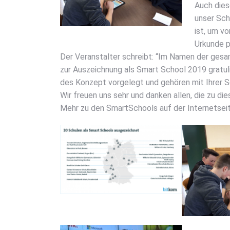
Auch die­
unser Schu
ist, um von
Urkun­de p
Der Ver­an­stal­ter schreibt: “Im Namen der gesam
zur Aus­zeich­nung als Smart School 2019 gra­tu­li
des Kon­zept vor­ge­legt und gehö­ren mit Ihrer Schu
Wir freu­en uns sehr und dan­ken allen, die zu die
Mehr zu den Smart­Schools auf der Inter­net­sei