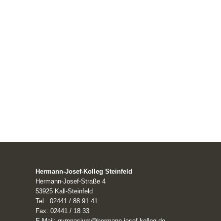
Hermann-Josef-Kolleg Steinfeld
Hermann-Josef-Straße 4
53925 Kall-Steinfeld
Tel.: 02441 / 88 91 41
Fax: 02441 / 18 33
E-Mail: gymnasium@hermann-josef-kolleg.de