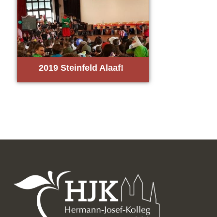
2019 Stein­feld Alaaf!