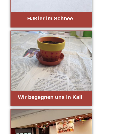
HJK­ler im Schnee
Wir begeg­nen uns in Kall