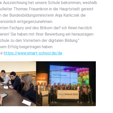
se Aus­zeich­nung hat unse­re Schu­le bekom­men, wes­halb
l­lei­ter Tho­mas Frau­en­kron in die Haupt­stadt gereist
 der Bun­des­bil­dungs­mi­nis­te­rin Anja Kar­lic­zek die
er­sön­lich ent­ge­gen­zu­neh­men.
­ten Fach­ju­ry und des Bit­kom darf ich Ihnen herz­lich
e­ren! Sie haben mit Ihrer Bewer­bung ein her­aus­ra­gen­
­le zu den Vor­rei­tern der digi­ta­len Bil­dung.“
­sem Erfolg bei­getra­gen haben.
­te
https://www.smart-school.de/de
.