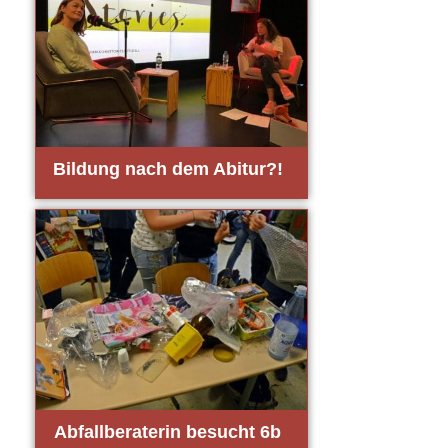
Bil­dung nach dem Abitur?!
Abfall­be­ra­te­rin besucht 6b