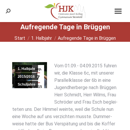
Search:
Auf­re­gen­de Tage in Brüg­gen
Sie befinden sich hier:
Start
1. Halbjahr
Auf­re­gen­de Tage in Brüg­gen
Vom 01.09.- 04.09.2015 fuh­ren
1. Halbjahr
Sep.
wir, die Klas­se 6c, mit unse­rer
7
2015/2016
Par­al­lel­klas­se der 6b in eine
Schuljahre
2015
Jugend­her­ber­ge nach Brüg­gen.
Herr Schmidt, Herr Wilms, Frau
Schrö­der und Frau Esch beglei­
te­ten uns. Der Him­mel wein­te, weil die Schu­le nun
eine Woche auf uns ver­zich­ten muss­te. Dum­mer­
wei­se hat­te der Bus Ver­spä­tung und bis die Kof­fer