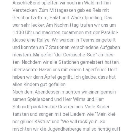
Anschlie­ßend spiel­ten wir noch im Wald mit ihm
Ver­ste­cken. Zum Mit­tag­essen gab es Reis mit
Geschnet­zel­tem, Salat und Wackel­pud­ding. Das
war sehr lecker. Am Nach­mit­tag tra­fen wir uns um
14:30 Uhr und mach­ten zusam­men mit der Par­al­lel­
klas­se eine Ral­lye. Wir wur­den in Teams ein­ge­teilt
und konn­ten an 7 Sta­tio­nen ver­schie­de­ne Auf­ga­ben
meis­tern. Mir gefiel “der Geräu­sche-See” am bes­
ten. Nach­dem wir alle Sta­tio­nen gemeis­tert hat­ten,
über­rasch­te Hakan uns mit einem Lager­feu­er. Dort
haben wir dann Äpfel gegrillt. Ich glau­be, dass hat
allen Kin­dern gut gefal­len.
Nach dem Abend­essen mach­ten wir einen gemein­
sa­men Spie­le­abend und Herr Wilms und Herr
Schmidt pack­ten ihre Gitar­ren aus. Vie­le Kin­der
tanz­ten und san­gen mit bei Lie­dern wie “Mein klei­
ner grü­ner Kak­tus” und “We will rock you”. So
misch­ten wir die Jugend­her­ber­ge mal so rich­tig auf!