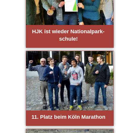
HJK ist wie­der Natio­nal­park­
schu­le!
11. Platz beim Köln Mara­thon