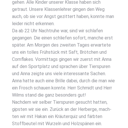
gehen. Alle Kin­der unse­rer Klas­se haben sich
getraut. Unse­re Klas­sen­leh­rer gin­gen den Weg
auch, ob sie vor Angst gezit­tert haben, konn­te man
lei­der nicht erken­nen.
Da ab 22 Uhr Nacht­ru­he war, sind wir schla­fen
gegan­gen. Die einen schlie­fen sofort, man­che erst
spä­ter. Am Mor­gen des zwei­ten Tages erwar­te­te
uns ein tol­les Früh­stück mit Saft, Bröt­chen und
Corn­flakes. Vor­mit­tags gin­gen wir zuerst mit Anna
auf den Sport­platz und spra­chen über Tier­spu­ren
und Anna zeig­te uns vie­le inter­es­san­te Sachen.
Anna hat­te auch eine Bril­le dabei, durch die man wie
ein Frosch schau­en konn­te. Herr Schmidt und Herr
Wilms stand die ganz beson­ders gut!
Nach­dem wir sel­ber Tier­spu­ren gesucht hat­ten,
gips­ten wir sie ein. Zurück an der Her­ber­ge, mach­
ten wir mit Hakan ein Kräu­ter­quiz und färb­ten
Stoff­beu­tel mit Wur­zeln und Holz­spä­nen ein.