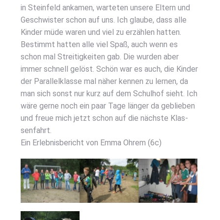
in Stein­feld anka­men, war­te­ten unse­re Eltern und
Geschwis­ter schon auf uns. Ich glau­be, dass alle
Kin­der müde waren und viel zu erzäh­len hat­ten.
Bestimmt hat­ten alle viel Spaß, auch wenn es
schon mal Strei­tig­kei­ten gab. Die wur­den aber
immer schnell gelöst. Schön war es auch, die Kin­der
der Par­al­lel­klas­se mal näher ken­nen zu ler­nen, da
man sich sonst nur kurz auf dem Schul­hof sieht. Ich
wäre ger­ne noch ein paar Tage län­ger da geblie­ben
und freue mich jetzt schon auf die nächs­te Klas­
sen­fahrt.
Ein Erleb­nis­be­richt von Emma Ohrem (6c)