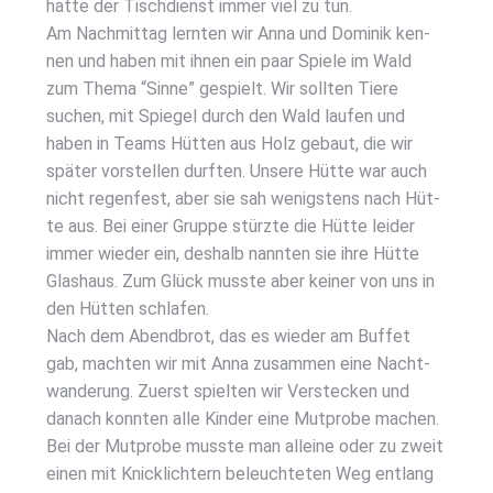
hat­te der Tisch­dienst immer viel zu tun.
Am Nach­mit­tag lern­ten wir Anna und Domi­nik ken­
nen und haben mit ihnen ein paar Spie­le im Wald
zum The­ma “Sin­ne” gespielt. Wir soll­ten Tie­re
suchen, mit Spie­gel durch den Wald lau­fen und
haben in Teams Hüt­ten aus Holz gebaut, die wir
spä­ter vor­stel­len durf­ten. Unse­re Hüt­te war auch
nicht regen­fest, aber sie sah wenigs­tens nach Hüt­
te aus. Bei einer Grup­pe stürz­te die Hüt­te lei­der
immer wie­der ein, des­halb nann­ten sie ihre Hüt­te
Glas­haus. Zum Glück muss­te aber kei­ner von uns in
den Hüt­ten schla­fen.
Nach dem Abend­brot, das es wie­der am Buf­fet
gab, mach­ten wir mit Anna zusam­men eine Nacht­
wan­de­rung. Zuerst spiel­ten wir Ver­ste­cken und
danach konn­ten alle Kin­der eine Mut­pro­be machen.
Bei der Mut­pro­be muss­te man allei­ne oder zu zweit
einen mit Knick­lich­tern beleuch­te­ten Weg ent­lang