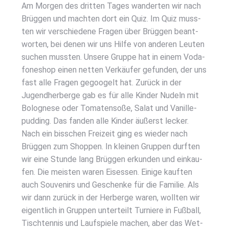
Am Mor­gen des drit­ten Tages wan­der­ten wir nach
Brüg­gen und mach­ten dort ein Quiz. Im Quiz muss­
ten wir ver­schie­de­ne Fra­gen über Brüg­gen beant­
wor­ten, bei denen wir uns Hil­fe von ande­ren Leu­ten
suchen muss­ten. Unse­re Grup­pe hat in einem Voda­
fone­shop einen net­ten Ver­käu­fer gefun­den, der uns
fast alle Fra­gen gegoo­gelt hat. Zurück in der
Jugend­her­ber­ge gab es für alle Kin­der Nudeln mit
Bolo­gne­se oder Toma­ten­so­ße, Salat und Vanil­le­
pud­ding. Das fan­den alle Kin­der äußerst lecker.
Nach ein biss­chen Frei­zeit ging es wie­der nach
Brüg­gen zum Shop­pen. In klei­nen Grup­pen durf­ten
wir eine Stun­de lang Brüg­gen erkun­den und ein­kau­
fen. Die meis­ten waren Eis­essen. Eini­ge kauf­ten
auch Sou­ve­nirs und Geschen­ke für die Fami­lie. Als
wir dann zurück in der Her­ber­ge waren, woll­ten wir
eigent­lich in Grup­pen unter­teilt Tur­nie­re in Fuß­ball,
Tisch­ten­nis und Lauf­spie­le machen, aber das Wet­