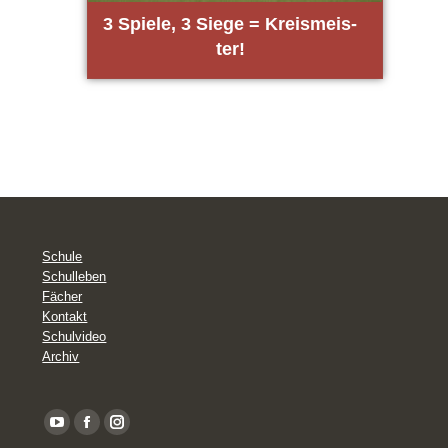
3 Spie­le, 3 Sie­ge = Kreis­meis­
ter!
Schule
Schulleben
Fächer
Kontakt
Schulvideo
Archiv
YouTube
Facebook
Instagram