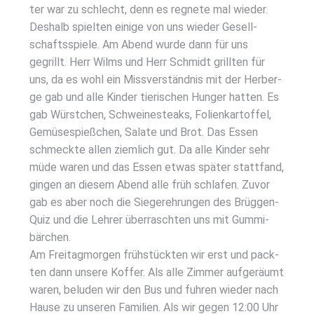
ter war zu schlecht, denn es reg­ne­te mal wie­der.
Des­halb spiel­ten eini­ge von uns wie­der Gesell­
schafts­spie­le. Am Abend wur­de dann für uns
gegrillt. Herr Wilms und Herr Schmidt grill­ten für
uns, da es wohl ein Miss­ver­ständ­nis mit der Her­ber­
ge gab und alle Kin­der tie­ri­schen Hun­ger hat­ten. Es
gab Würst­chen, Schwei­ne­steaks, Foli­en­kar­tof­fel,
Gemü­se­spieß­chen, Sala­te und Brot. Das Essen
schmeck­te allen ziem­lich gut. Da alle Kin­der sehr
müde waren und das Essen etwas spä­ter statt­fand,
gin­gen an die­sem Abend alle früh schla­fen. Zuvor
gab es aber noch die Sie­ger­eh­run­gen des Brüg­gen-
Quiz und die Leh­rer über­rasch­ten uns mit Gum­mi­
bär­chen.
Am Frei­tag­mor­gen früh­stück­ten wir erst und pack­
ten dann unse­re Kof­fer. Als alle Zim­mer auf­ge­räumt
waren, belu­den wir den Bus und fuh­ren wie­der nach
Hau­se zu unse­ren Fami­li­en. Als wir gegen 12:00 Uhr