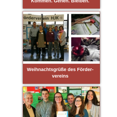
Kom­men. Gehen. Blei­ben.
Weih­nachts­grü­ße des För­der­
ver­eins