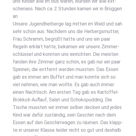
und Kin­der alle im Bus waren, wur­den wir alle klit­
schen­ass. Nach ca. 2 Stun­den kamen wir in Brüg­gen
an.
Unse­re Jugend­her­ber­ge lag mit­ten im Wald und sah
sehr schön aus. Nach­dem uns die Her­bergs­mut­ter,
Frau Schramm, begrüßt hat­te und uns ein paar
Regeln erklärt hat­te, beka­men wir unse­re Zim­mer­
schlüs­sel und konn­ten uns ein­rich­ten. Die meis­ten
fan­den ihre Zim­mer ganz schön, es gab nur ein paar
Spin­nen, die ent­fernt wer­den muss­ten. Das Essen
gab es immer am Buf­fet und man konn­te sich so
viel neh­men, wie man woll­te. Es gab auch immer
einen Nach­tisch. Am ers­ten Tag gab es Kar­tof­fel-
Brok­ko­li-Auf­lauf, Salat und Scho­ko­pud­ding. Die
Tische muss­ten wir immer sel­ber decken und jedes
Kind war dafür zustän­dig, sein Geschirr nach dem
Essen auf den Geschirr­wa­gen zu räu­men. Das klapp­
te in unse­rer Klas­se lei­der nicht so gut und des­halb