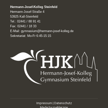
page
Hermann-Josef-Kolleg Steinfeld
opens
Hermann-Josef-Straße 4
in
53925 Kall-Steinfeld
Tel.: 02441 / 88 91 41
new
Fax: 02441 / 18 33
window
E-Mail: gymnasium@hermann-josef-kolleg.de
Sekretariat: Mo-Fr 6:45-15:15
Impressum
|
Datenschutz
Made by
roehler.nrw