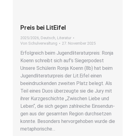
Preis bei LitE­i­fel
2025/2026
,
Deutsch
,
Literatur
Von
Schulverwaltung
27. November 2025
Erfolg­reich beim Jugend­li­te­ra­tur­preis: Ron­ja
Koenn schreibt sich auf’s Sie­ger­po­dest
Unse­re Schü­le­rin Ron­ja Koenn (8b) hat beim
Jugend­li­te­ra­tur­preis der Lit.Eifel einen
beein­dru­cken­den zwei­ten Platz belegt. Als
Teil eines Duos über­zeug­te sie die Jury mit
ihrer Kurz­ge­schich­te „Zwi­schen Lie­be und
Leben“, die sich gegen zahl­rei­che Ein­sen­dun­
gen aus der gesam­ten Regi­on durch­set­zen
konn­te. Beson­ders her­vor­ge­ho­ben wur­de die
meta­pho­ri­sche…