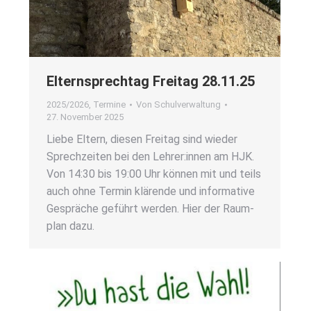
Eltern­sprech­tag Frei­tag 28.11.25
2025/2026
,
Termine
Von
Schulverwaltung
27. November 2025
Lie­be Eltern, die­sen Frei­tag sind wie­der
Sprech­zei­ten bei den Lehrer:innen am HJK.
Von 14:30 bis 19:00 Uhr kön­nen mit und teils
auch ohne Ter­min klä­ren­de und infor­ma­ti­ve
Gesprä­che geführt wer­den. Hier der Raum­
plan dazu.