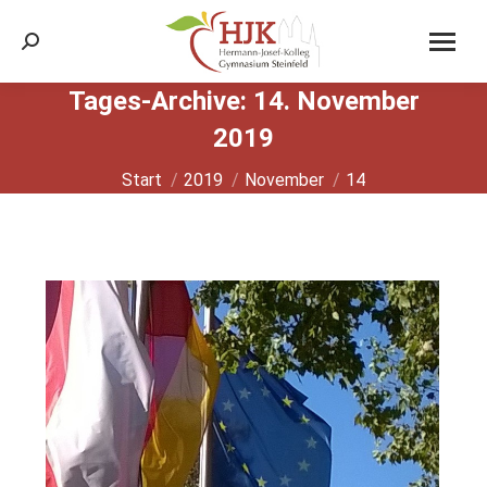
Search:
Tages-Archive:
14. November
2019
Sie befinden sich hier:
Start
2019
November
14