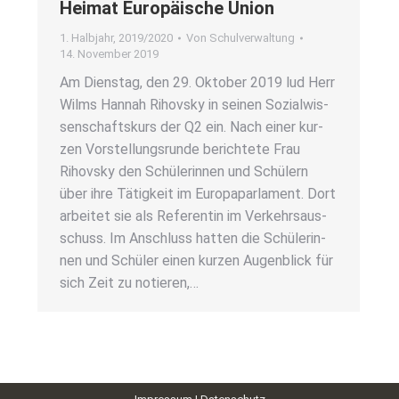
Hei­mat Euro­päi­sche Uni­on
1. Halbjahr
,
2019/2020
Von
Schulverwaltung
14. November 2019
Am Diens­tag, den 29. Okto­ber 2019 lud Herr
Wilms Han­nah Rihovs­ky in sei­nen Sozi­al­wis­
sen­schafts­kurs der Q2 ein. Nach einer kur­
zen Vor­stel­lungs­run­de berich­te­te Frau
Rihovs­ky den Schü­le­rin­nen und Schü­lern
über ihre Tätig­keit im Euro­pa­par­la­ment. Dort
arbei­tet sie als Refe­ren­tin im Ver­kehrs­aus­
schuss. Im Anschluss hat­ten die Schü­le­rin­
nen und Schü­ler einen kur­zen Augen­blick für
sich Zeit zu notie­ren,…