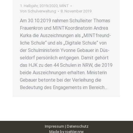
1. Halbjahr
,
2019/2020
,
MINT
Von
Schulverwaltung
8. November 2019
Am 30.10.2019 nah­men Schul­lei­ter Tho­mas
Frau­en­kron und MINT­Ko­or­di­na­to­rin Andrea
Kur­ka die Aus­zeich­nun­gen als „MINT­freund­
li­che Schu­le“ und als „Digi­ta­le Schu­le“ von
der Schul­mi­nis­te­rin Yvonne Gebau­er in Düs­
sel­dorf per­sön­lich ent­ge­gen. Damit gehört
das HJK zu den 44 Schu­len in NRW, die 2019
bei­de Aus­zeich­nun­gen erhal­ten. Minis­te­rin
Gebau­er beton­te bei der Ver­lei­hung die
Bedeu­tung des Enga­ge­ments im Bereich…
Impressum
|
Datenschutz
Made by
roehler.nrw