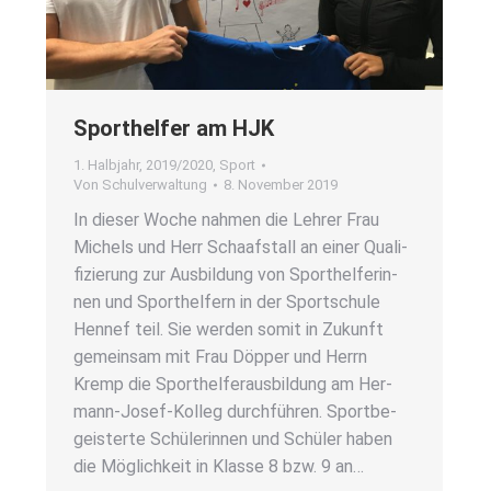
Sport­hel­fer am HJK
1. Halbjahr
,
2019/2020
,
Sport
Von
Schulverwaltung
8. November 2019
In die­ser Woche nah­men die Leh­rer Frau
Michels und Herr Schaaf­stall an einer Qua­li­
fi­zie­rung zur Aus­bil­dung von Sport­hel­fe­rin­
nen und Sport­hel­fern in der Sport­schu­le
Hennef teil. Sie wer­den somit in Zukunft
gemein­sam mit Frau Döp­per und Herrn
Kremp die Sport­hel­fer­aus­bil­dung am Her­­
mann-Josef-Kol­­leg durch­füh­ren. Sport­be­
geis­ter­te Schü­le­rin­nen und Schü­ler haben
die Mög­lich­keit in Klas­se 8 bzw. 9 an…