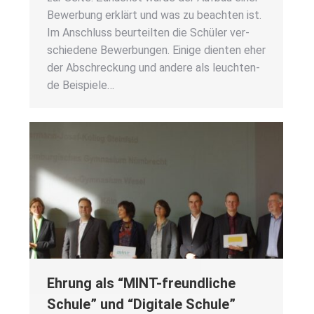
Bewer­bung erklärt und was zu beach­ten ist.
Im Anschluss beur­teil­ten die Schü­ler ver­
schie­de­ne Bewer­bun­gen. Eini­ge dien­ten eher
der Abschre­ckung und ande­re als leuch­ten­
de Bei­spie­le…
Ehrung als “MINT-freund­li­che
Schu­le” und “Digi­ta­le Schu­le”