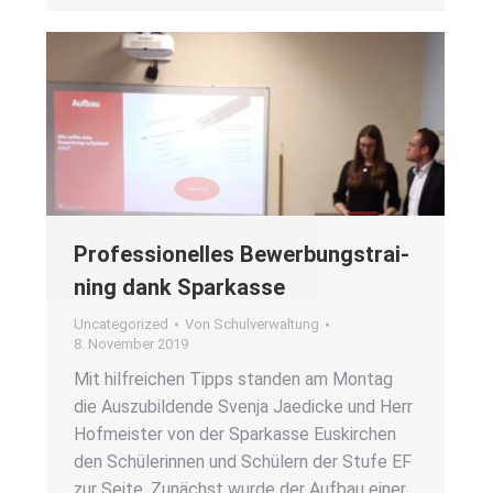
Pro­fes­sio­nel­les Bewer­bungs­trai­
ning dank Spar­kas­se
Uncategorized
Von
Schulverwaltung
8. November 2019
Mit hilf­rei­chen Tipps stan­den am Mon­tag
die Aus­zu­bil­den­de Sven­ja Jae­di­cke und Herr
Hof­meis­ter von der Spar­kas­se Eus­kir­chen
den Schü­le­rin­nen und Schü­lern der Stu­fe EF
zur Sei­te. Zunächst wur­de der Auf­bau einer