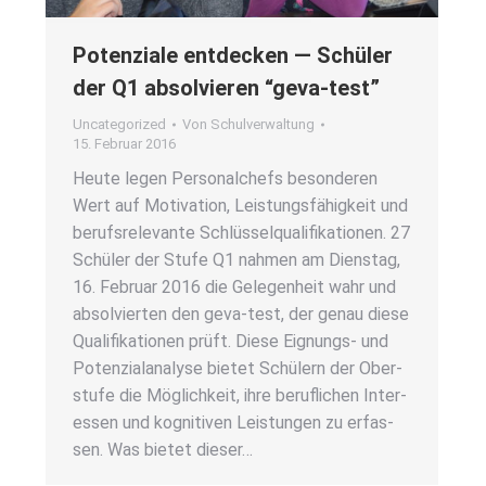
Poten­zia­le ent­de­cken — Schü­ler
der Q1 absol­vie­ren “geva-test”
Uncategorized
Von
Schulverwaltung
15. Februar 2016
Heu­te legen Per­so­nal­chefs beson­de­ren
Wert auf Moti­va­ti­on, Leis­tungs­fä­hig­keit und
berufs­re­le­van­te Schlüs­sel­qua­li­fi­ka­tio­nen. 27
Schü­ler der Stu­fe Q1 nah­men am Diens­tag,
16. Febru­ar 2016 die Gele­gen­heit wahr und
absol­vier­ten den geva-test, der genau die­se
Qua­li­fi­ka­tio­nen prüft. Die­se Eig­­nungs- und
Poten­zi­al­ana­ly­se bie­tet Schü­lern der Ober­
stu­fe die Mög­lich­keit, ihre beruf­li­chen Inter­
es­sen und kogni­ti­ven Leis­tun­gen zu erfas­
sen. Was bie­tet die­ser…