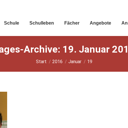
Schu­le
Schul­le­ben
Fächer
Ange­bo­te
An
ages-Archive:
19. Januar 20
Sie befinden sich hier:
Start
2016
Januar
19