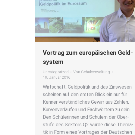
Vor­trag zum euro­päi­schen Geld­
sys­tem
Uncategorized
Von
Schulverwaltung
19. Januar 2016
Wirt­schaft, Geld­po­li­tik und das Zins­we­sen
schei­nen auf den ers­ten Blick ein nur für
Ken­ner ver­ständ­li­ches Gewirr aus Zah­len,
Kur­ven­ver­läu­fen und Fach­wör­tern zu sein.
Den Schü­le­rin­nen und Schü­lern der Ober­
stu­fe des Sek­tors Q2 wur­de die­se The­ma­
tik in Form eines Vor­tra­ges der Deut­schen