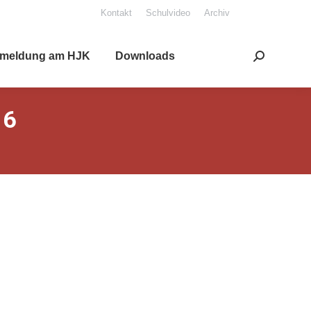
Kon­takt
Schul­vi­deo
Archiv
mel­dung am HJK
Down­loads
Search:
16