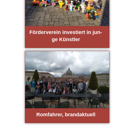
För­der­ver­ein inves­tiert in jun­
ge Künst­ler
Rom­fah­rer, brand­ak­tu­ell