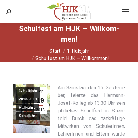
Search:
Schul­fest am HJK — Will­kom­
men!
Sie befinden sich hier:
Start
1. Halbjahr
Schul­fest am HJK — Will­kom­men!
Am Sams­tag, den 15. Sep­tem­
1. Halbjahr
Sep.
ber, fei­er­te das Her­mann-
19
2018/2019
Josef-Kol­leg ab 13.30 Uhr sein
Halbjahre
2018
jähr­li­ches Schul­fest in Stein­
Schuljahre
feld. Durch das tat­kräf­ti­ge
Mit­wir­ken von Schü­le­rIn­nen,
Leh­re­rIn­nen und Eltern wur­de