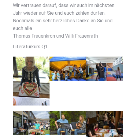
Wir ver­trau­en dar­auf, dass wir auch im nächs­ten
Jahr wie­der auf Sie und euch zäh­len dür­fen.
Noch­mals ein sehr herz­li­ches Dan­ke an Sie und
euch alle
Tho­mas Frau­en­kron und Wil­li Frau­en­rath
Lite­ra­tur­kurs Q1