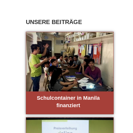
Schul­con­tai­ner in Mani­la
finan­ziert