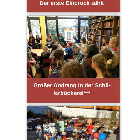
Der ers­te Ein­druck zählt
Gro­ßer Andrang in der Schü­
ler­bü­che­rei***