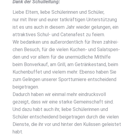
Dank der Schul­lei­tung:
Lie­be Eltern, lie­be Schü­le­rin­nen und Schü­ler,
nur mit Ihrer und eurer tat­kräf­ti­gen Unter­stüt­zung
ist es uns auch in die­sem Jahr wie­der gelun­gen, ein
attrak­ti­ves Schul- und Catena­fest zu fei­ern.
Wir bedan­ken uns außer­or­dent­lich für Ihren zahl­rei­
chen Besuch, für die vie­len Kuchen- und Salats­pen­
den und vor allem für die uner­müd­li­che Mit­hil­fe
beim Bon­ver­kauf, am Grill, am Geträn­ke­stand, beim
Kuchen­buf­fet und vie­lem mehr. Eben­so haben Sie
zum Gelin­gen unse­rer Sport­tur­nie­re ent­schei­dend
bei­getra­gen.
Dadurch haben wir ein­mal mehr ein­drucks­voll
gezeigt, dass wir eine star­ke Gemein­schaft sind.
Und dazu habt auch ihr, lie­be Schü­le­rin­nen und
Schü­ler ent­schei­dend bei­getra­gen durch die vie­len
Diens­te, die ihr vor und hin­ter den Kulis­sen geleis­tet
habt.