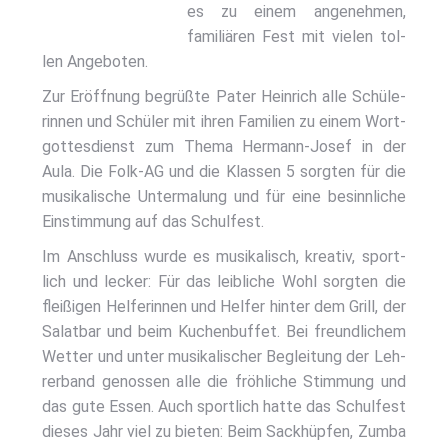
es zu einem ange­neh­men,
fami­liä­ren Fest mit vie­len tol­
len Ange­bo­ten.
Zur Eröff­nung begrüß­te Pater Hein­rich alle Schü­le­
rin­nen und Schü­ler mit ihren Fami­li­en zu einem Wort­
got­tes­dienst zum The­ma Her­mann-Josef in der
Aula. Die Folk-AG und die Klas­sen 5 sorg­ten für die
musi­ka­li­sche Unter­ma­lung und für eine besinn­li­che
Ein­stim­mung auf das Schul­fest.
Im Anschluss wur­de es musi­ka­lisch, krea­tiv, sport­
lich und lecker: Für das leib­li­che Wohl sorg­ten die
flei­ßi­gen Hel­fe­rin­nen und Hel­fer hin­ter dem Grill, der
Salat­bar und beim Kuchen­buf­fet. Bei freund­li­chem
Wet­ter und unter musi­ka­li­scher Beglei­tung der Leh­
rer­band genos­sen alle die fröh­li­che Stim­mung und
das gute Essen. Auch sport­lich hat­te das Schul­fest
die­ses Jahr viel zu bie­ten: Beim Sack­hüp­fen, Zum­ba