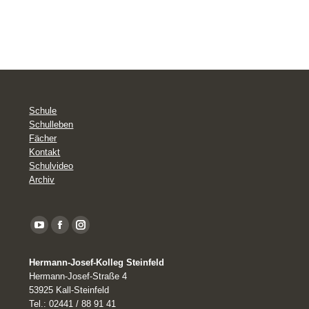
Schule
Schulleben
Fächer
Kontakt
Schulvideo
Archiv
YouTube
Facebook
Instagram
page
Hermann-Josef-Kolleg Steinfeld
opens
Hermann-Josef-Straße 4
in
53925 Kall-Steinfeld
Tel.: 02441 / 88 91 41
new