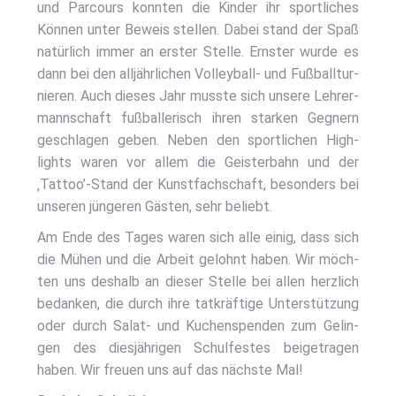
und Par­cours konn­ten die Kin­der ihr sport­li­ches
Kön­nen unter Beweis stel­len. Dabei stand der Spaß
natür­lich immer an ers­ter Stel­le. Erns­ter wur­de es
dann bei den all­jähr­li­chen Vol­ley­ball- und Fuß­ball­tur­
nie­ren. Auch die­ses Jahr muss­te sich unse­re Leh­rer­
mann­schaft fuß­bal­le­risch ihren star­ken Geg­nern
geschla­gen geben. Neben den sport­li­chen High­
lights waren vor allem die Geis­ter­bahn und der
‚Tattoo’-Stand der Kunst­fach­schaft, beson­ders bei
unse­ren jün­ge­ren Gäs­ten, sehr beliebt.
Am Ende des Tages waren sich alle einig, dass sich
die Mühen und die Arbeit gelohnt haben. Wir möch­
ten uns des­halb an die­ser Stel­le bei allen herz­lich
bedan­ken, die durch ihre tat­kräf­ti­ge Unter­stüt­zung
oder durch Salat- und Kuchen­spen­den zum Gelin­
gen des dies­jäh­ri­gen Schul­fes­tes bei­getra­gen
haben. Wir freu­en uns auf das nächs­te Mal!