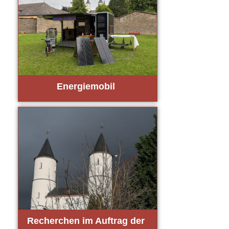
Ener­gie­mo­bil
Recher­chen im Auf­trag der