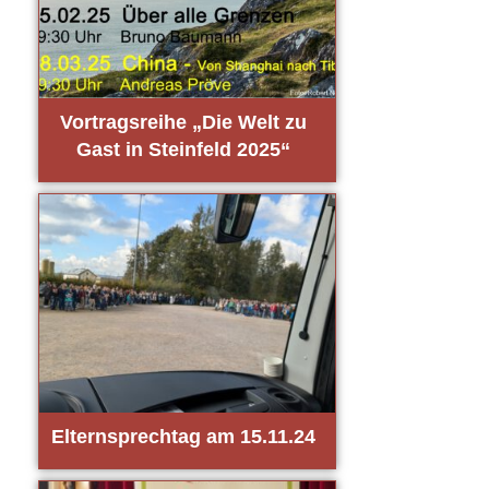
Vor­trags­rei­he „Die Welt zu
Gast in Stein­feld 2025“
Eltern­sprech­tag am 15.11.24