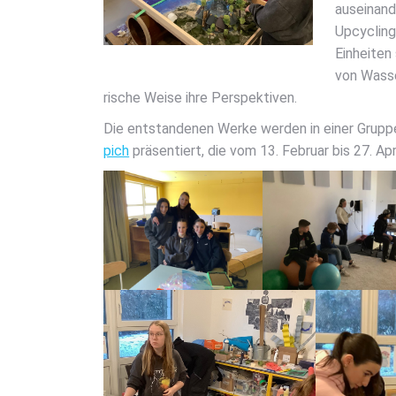
aus­ein­an
Upcy­cling
Ein­hei­te
von Was­se
ri­sche Wei­se ihre Per­spek­ti­ven.
Die ent­stan­de­nen Wer­ke wer­den in einer Grup­p
pich
prä­sen­tiert, die vom 13. Febru­ar bis 27. Ap