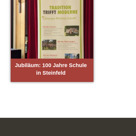
Jubi­lä­um: 100 Jah­re Schu­le
in Stein­feld