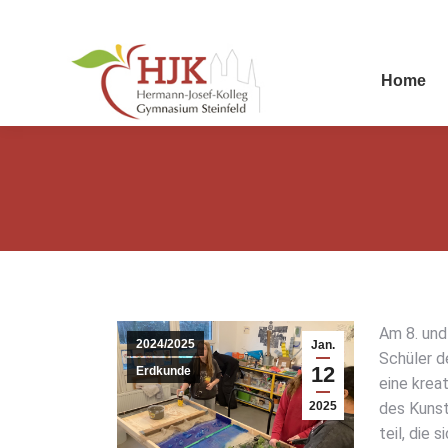
Home
Am 8. und 
2024/2025
Jan.
Schü­ler d
12
Erdkunde
eine krea­
2025
des Kunst­
teil, die 