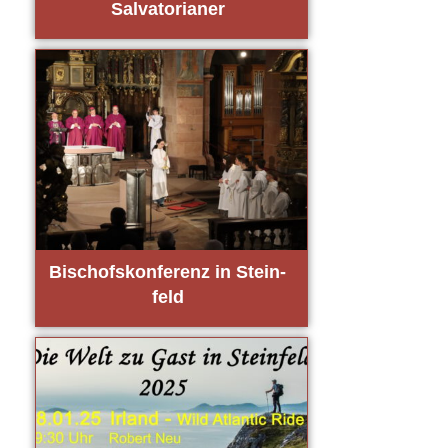
Sal­va­to­ria­ner
Bischofs­kon­fe­renz in Stein­
feld