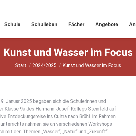
Schu­le
Schul­le­ben
Fächer
Ange­bo­te
An
Kunst und Was­ser im Focus
Sie befinden sich hier:
Start
2024/2025
Kunst und Was­ser im Focus
9. Janu­ar 2025 bega­ben sich die Schü­le­rin­nen und
er Klas­se 9a des Her­mann-Josef-Kol­legs Stein­feld auf
ti­ve Ent­de­ckungs­rei­se ins Cul­tra nach Brühl. Im Rah­men
un­ter­richts nah­men sie an ver­schie­de­nen Work­shops
sich mit den The­men „Was­ser“, „Natur“ und „Zukunft“