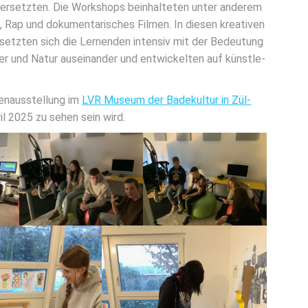
­der­setz­ten. Die Work­shops beinhal­te­ten unter ande­rem
, Rap und doku­men­ta­ri­sches Fil­men. In die­sen krea­ti­ven
n setz­ten sich die Ler­nen­den inten­siv mit der Bedeu­tung
r und Natur aus­ein­an­der und ent­wi­ckel­ten auf künst­le­
en­aus­stel­lung im
LVR Muse­um der Bade­kul­tur in Zül­
ril 2025 zu sehen sein wird.