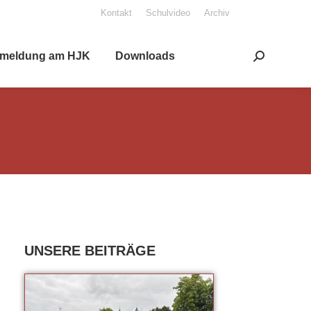
Kon­takt
Schul­vi­deo
Archiv
mel­dung am HJK
Down­loads
Search: