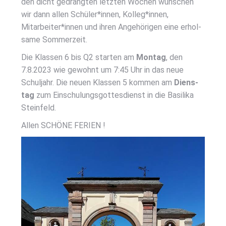
den dicht gedräng­ten letz­ten Wochen wün­schen
wir dann allen Schüler*innen, Kolleg*innen,
Mitarbeiter*innen und ihren Ange­hö­ri­gen eine erhol­
sa­me Som­mer­zeit.
Die Klas­sen 6 bis Q2 star­ten am
Mon­tag
, den
7.8.2023 wie gewohnt um 7:45 Uhr in das neue
Schul­jahr. Die neu­en Klas­sen 5 kom­men am
Diens­
tag
zum Ein­schu­lungs­got­tes­dienst in die Basi­li­ka
Stein­feld.
Allen SCHÖ­NE FERI­EN !