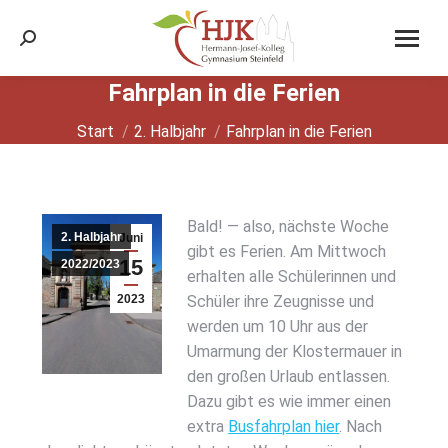
Search:
Fahr­plan in die Feri­en
Sie befinden sich hier:
Start
2. Halbjahr
Fahr­plan in die Feri­en
Bald! — also, nächs­te Woche
2. Halbjahr
Juni
gibt es Feri­en. Am Mitt­woch
15
2022/2023
erhal­ten alle Schü­le­rin­nen und
2023
Schü­ler ihre Zeug­nis­se und
wer­den um 10 Uhr aus der
Umar­mung der Klos­ter­mau­er in
den gro­ßen Urlaub ent­las­sen.
Dazu gibt es wie immer einen
extra
Bus­fahr­plan hier
. Nach