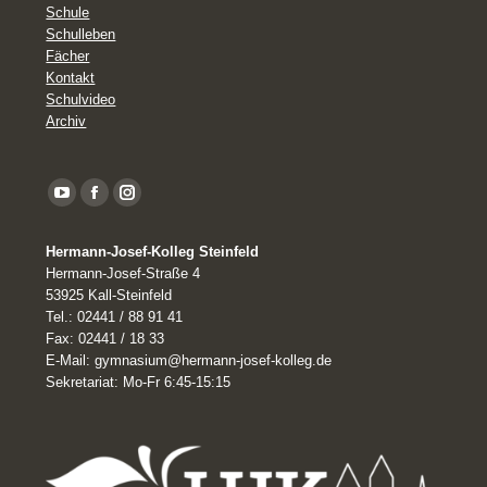
Schule
Schulleben
Fächer
Kontakt
Schulvideo
Archiv
YouTube
Facebook
Instagram
page
Hermann-Josef-Kolleg Steinfeld
opens
Hermann-Josef-Straße 4
in
53925 Kall-Steinfeld
Tel.: 02441 / 88 91 41
new
Fax: 02441 / 18 33
window
E-Mail: gymnasium@hermann-josef-kolleg.de
Sekretariat: Mo-Fr 6:45-15:15