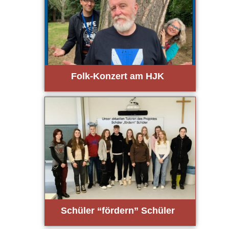
Folk-Kon­zert am HJK
Schü­ler “för­dern” Schü­ler