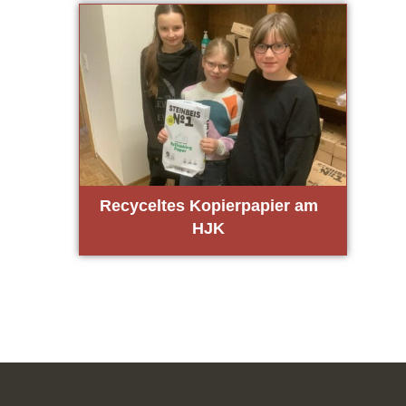
Recy­cel­tes Kopier­pa­pier am
HJK