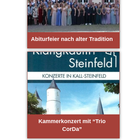
Abitur­fei­er nach alter Tra­di­ti­on
Kam­mer­kon­zert mit “Trio
CorDa”