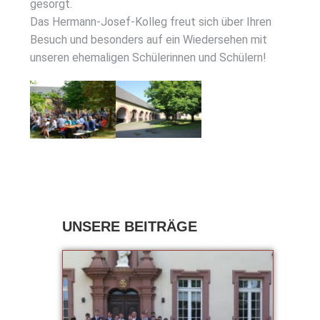
gesorgt.
Das Her­mann-Josef-Kol­leg freut sich über Ihren
Besuch und beson­ders auf ein Wie­der­se­hen mit
unse­ren ehe­ma­li­gen Schü­le­rin­nen und Schü­lern!