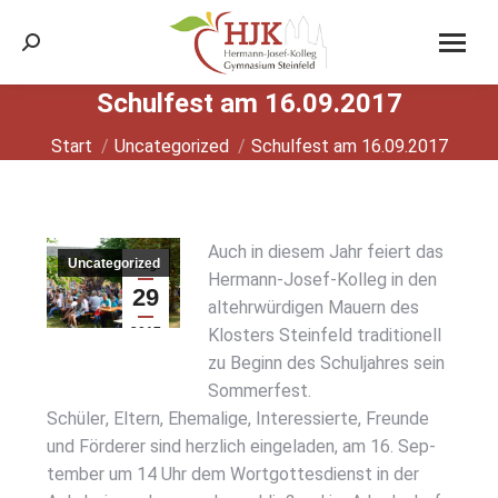
Search:
Schul­fest am 16.09.2017
Sie befinden sich hier:
Start
Uncategorized
Schul­fest am 16.09.2017
Auch in die­sem Jahr fei­ert das
Uncategorized
Aug.
Her­mann-Josef-Kol­leg in den
29
alt­ehr­wür­di­gen Mau­ern des
2017
Klos­ters Stein­feld tra­di­tio­nell
zu Beginn des Schul­jah­res sein
Som­mer­fest.
Schü­ler, Eltern, Ehe­ma­li­ge, Inter­es­sier­te, Freun­de
und För­de­rer sind herz­lich ein­ge­la­den, am 16. Sep­
tem­ber um 14 Uhr dem Wort­got­tes­dienst in der