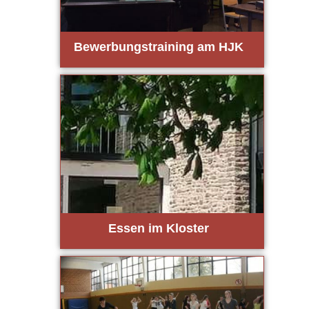
Bewer­bungs­trai­ning am HJK
Essen im Klos­ter