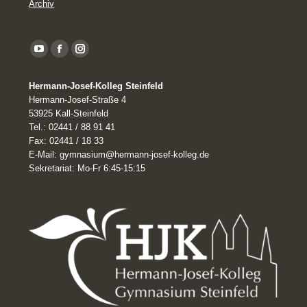
Archiv
YouTube
Facebook
Instagram
page
Hermann-Josef-Kolleg Steinfeld
opens
Hermann-Josef-Straße 4
in
53925 Kall-Steinfeld
Tel.: 02441 / 88 91 41
new
Fax: 02441 / 18 33
window
E-Mail: gymnasium@hermann-josef-kolleg.de
Sekretariat: Mo-Fr 6:45-15:15