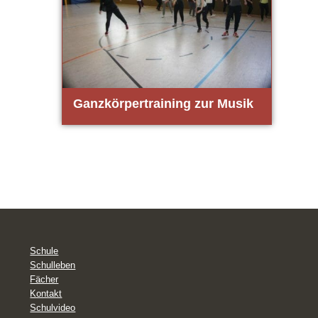
Ganz­kör­per­trai­ning zur Musik
Schule
Schulleben
Fächer
Kontakt
Schulvideo