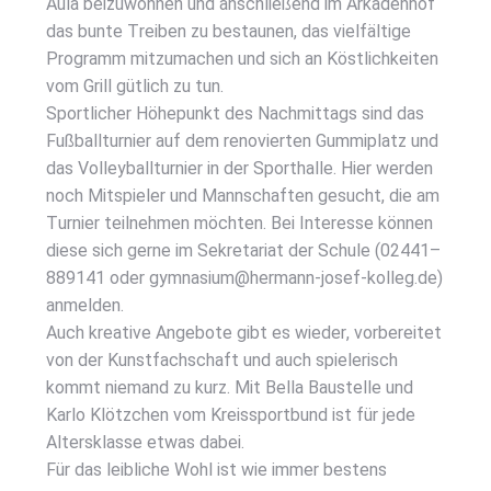
Aula bei­zu­woh­nen und anschlie­ßend im Arka­den­hof
das bun­te Trei­ben zu bestau­nen, das viel­fäl­ti­ge
Pro­gramm mit­zu­ma­chen und sich an Köst­lich­kei­ten
vom Grill güt­lich zu tun.
Sport­li­cher Höhe­punkt des Nach­mit­tags sind das
Fuß­ball­tur­nier auf dem reno­vier­ten Gum­mi­platz und
das Vol­ley­ball­tur­nier in der Sport­hal­le. Hier wer­den
noch Mit­spie­ler und Mann­schaf­ten gesucht, die am
Tur­nier teil­neh­men möch­ten. Bei Inter­es­se kön­nen
die­se sich ger­ne im Sekre­ta­ri­at der Schu­le (02441–
889141 oder gymnasium@hermann-josef-kolleg.de)
anmel­den.
Auch krea­ti­ve Ange­bo­te gibt es wie­der, vor­be­rei­tet
von der Kunst­fach­schaft und auch spie­le­risch
kommt nie­mand zu kurz. Mit Bel­la Bau­stel­le und
Kar­lo Klötz­chen vom Kreis­sport­bund ist für jede
Alters­klas­se etwas dabei.
Für das leib­li­che Wohl ist wie immer bes­tens