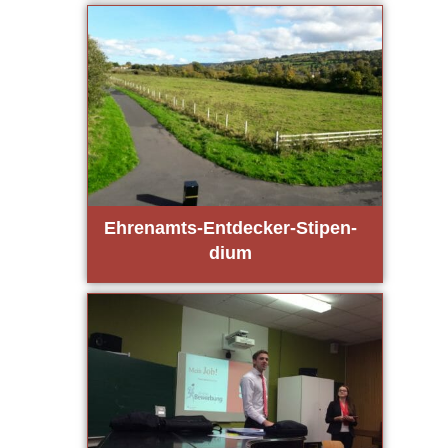
Ehren­amts-Ent­de­cker-Sti­pen­
di­um