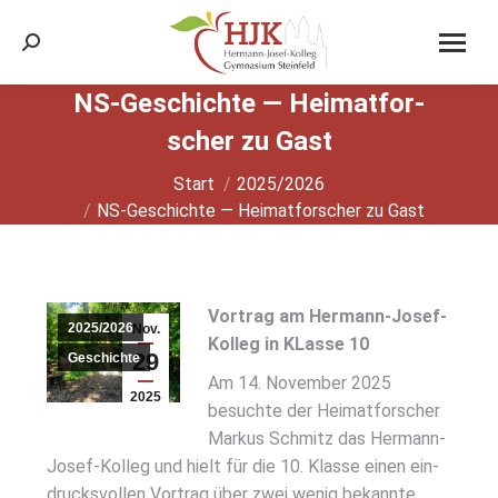
Search:
NS-Geschich­te — Hei­mat­for­
scher zu Gast
Sie befinden sich hier:
Start
2025/2026
NS-Geschich­te — Hei­mat­for­scher zu Gast
Vor­trag am Her­mann-Josef-
2025/2026
Nov.
Kol­leg in KLas­se 10
29
Geschichte
Am 14. Novem­ber 2025
2025
besuch­te der Hei­mat­for­scher
Mar­kus Schmitz das Her­mann-
Josef-Kol­leg und hielt für die 10. Klas­se einen ein­
drucks­vol­len Vor­trag über zwei wenig bekann­te