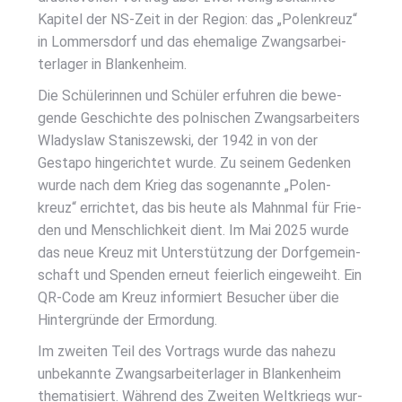
Kapi­tel der NS-Zeit in der Regi­on: das „Polen­kreuz“
in Lom­mers­dorf und das ehe­ma­li­ge Zwangs­ar­bei­
ter­la­ger in Blan­ken­heim.
Die Schü­le­rin­nen und Schü­ler erfuh­ren die bewe­
gen­de Geschich­te des pol­ni­schen Zwangs­ar­bei­ters
Wla­dys­law Sta­ni­szew­ski, der 1942 in von der
Gesta­po hin­ge­rich­tet wur­de. Zu sei­nem Geden­ken
wur­de nach dem Krieg das soge­nann­te „Polen­
kreuz“ errich­tet, das bis heu­te als Mahn­mal für Frie­
den und Mensch­lich­keit dient. Im Mai 2025 wur­de
das neue Kreuz mit Unter­stüt­zung der Dorf­ge­mein­
schaft und Spen­den erneut fei­er­lich ein­ge­weiht. Ein
QR-Code am Kreuz infor­miert Besu­cher über die
Hin­ter­grün­de der Ermor­dung.
Im zwei­ten Teil des Vor­trags wur­de das nahe­zu
unbe­kann­te Zwangs­ar­bei­ter­la­ger in Blan­ken­heim
the­ma­ti­siert. Wäh­rend des Zwei­ten Welt­kriegs wur­