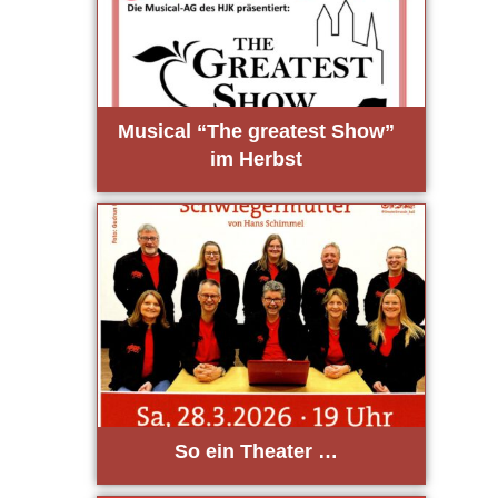
Musi­cal “The grea­test Show”
im Herbst
So ein Thea­ter …