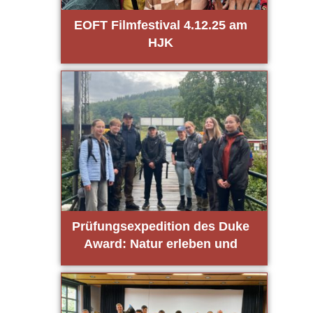
EOFT Film­fes­ti­val 4.12.25 am
HJK
Prü­fungs­expe­di­ti­on des Duke
Award: Natur erle­ben und
gestal­ten