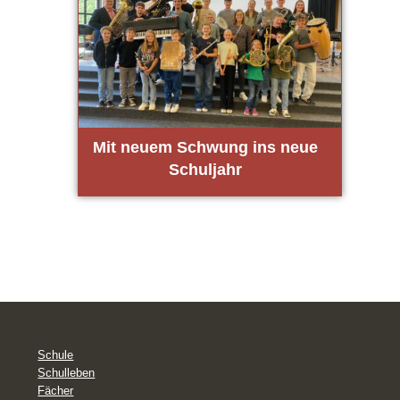
Mit neu­em Schwung ins neue
Schul­jahr
Schule
Schulleben
Fächer