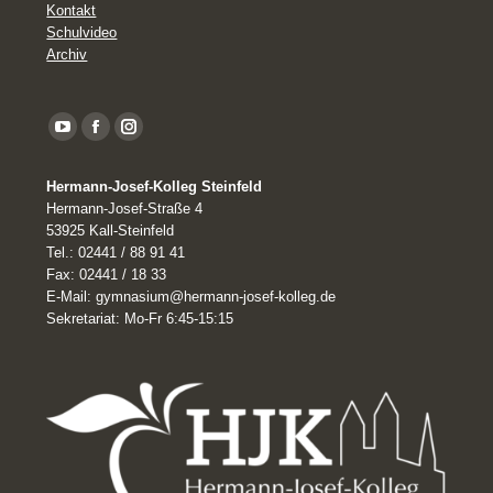
Kontakt
Schulvideo
Archiv
YouTube
Facebook
Instagram
page
Hermann-Josef-Kolleg Steinfeld
opens
Hermann-Josef-Straße 4
in
53925 Kall-Steinfeld
Tel.: 02441 / 88 91 41
new
Fax: 02441 / 18 33
window
E-Mail: gymnasium@hermann-josef-kolleg.de
Sekretariat: Mo-Fr 6:45-15:15