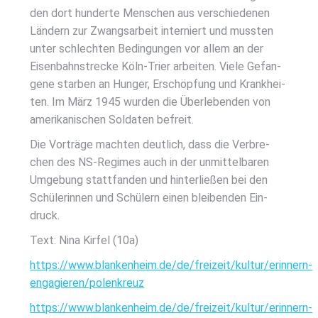
den dort hun­der­te Men­schen aus ver­schie­de­nen
Län­dern zur Zwangs­ar­beit inter­niert und muss­ten
unter schlech­ten Bedin­gun­gen vor allem an der
Eisen­bahn­stre­cke Köln-Trier arbei­ten. Vie­le Gefan­
ge­ne star­ben an Hun­ger, Erschöp­fung und Krank­hei­
ten. Im März 1945 wur­den die Über­le­ben­den von
ame­ri­ka­ni­schen Sol­da­ten befreit.
Die Vor­trä­ge mach­ten deut­lich, dass die Ver­bre­
chen des NS-Regimes auch in der unmit­tel­ba­ren
Umge­bung statt­fan­den und hin­ter­lie­ßen bei den
Schü­le­rin­nen und Schü­lern einen blei­ben­den Ein­
druck.
Text: Nina Kir­fel (10a)
https://www.blankenheim.de/de/freizeit/kultur/erinnern-
engagieren/polenkreuz
https://www.blankenheim.de/de/freizeit/kultur/erinnern-