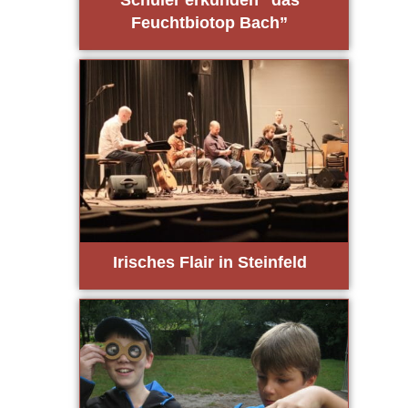
Feucht­bio­top Bach”
Iri­sches Flair in Stein­feld