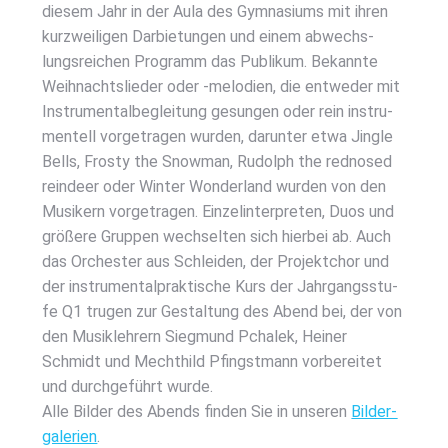
die­sem Jahr in der Aula des Gym­na­si­ums mit ihren
kurz­wei­li­gen Dar­bie­tun­gen und einem abwechs­
lungs­rei­chen Pro­gramm das Publi­kum. Bekann­te
Weih­nachts­lie­der oder ‑melo­dien, die ent­we­der mit
Instru­men­tal­be­glei­tung gesun­gen oder rein instru­
men­tell vor­ge­tra­gen wur­den, dar­un­ter etwa Jing­le
Bells, Fros­ty the Snow­man, Rudolph the red­no­sed
reinde­er oder Win­ter Won­der­land wur­den von den
Musi­kern vor­ge­tra­gen. Ein­zel­in­ter­pre­ten, Duos und
grö­ße­re Grup­pen wech­sel­ten sich hier­bei ab. Auch
das Orches­ter aus Schlei­den, der Pro­jekt­chor und
der instru­men­tal­prak­ti­sche Kurs der Jahr­gangs­stu­
fe Q1 tru­gen zur Gestal­tung des Abend bei, der von
den Musik­leh­rern Sieg­mund Pcha­lek, Hei­ner
Schmidt und Mecht­hild Pfingst­mann vor­be­rei­tet
und durch­ge­führt wur­de.
Alle Bil­der des Abends fin­den Sie in unse­ren
Bil­der­
ga­le­rien
.