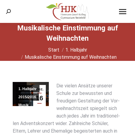
Search:
Musi­ka­li­sche Ein­stim­mung auf
Weih­nach­ten
Sie befinden sich hier:
Start
1. Halbjahr
Musi­ka­li­sche Ein­stim­mung auf Weih­nach­ten
Die vie­len Ansät­ze unse­rer
1. Halbjahr
Dez.
Schu­le zur bewuss­ten und
16
2015/2016
freu­di­gen Gestal­tung der Vor­
Musik
2015
weih­nachts­zeit spie­gelt sich
Schuljahre
auch jedes Jahr im tra­di­tio­nel­
len Advents­kon­zert wider. Zahl­rei­che Schü­ler,
Eltern, Leh­rer und Ehe­ma­li­ge begeis­ter­ten auch in