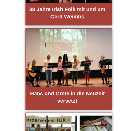
38 Jah­re Irish Folk mit und um
Gerd Weim­bs
Hans und Gre­te in die Neu­zeit
ver­setzt