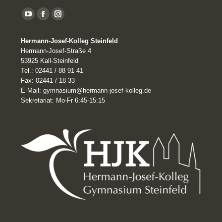
YouTube
Facebook
Instagram
page
Hermann-Josef-Kolleg Steinfeld
opens
Hermann-Josef-Straße 4
in
53925 Kall-Steinfeld
Tel.: 02441 / 88 91 41
new
Fax: 02441 / 18 33
window
E-Mail: gymnasium@hermann-josef-kolleg.de
Sekretariat: Mo-Fr 6:45-15:15