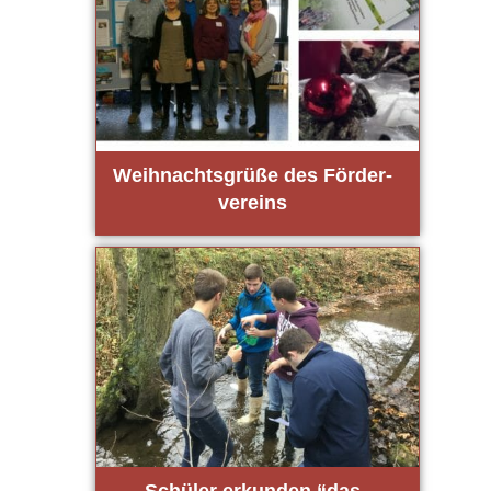
Weih­nachts­grü­ße des För­der­
ver­eins
Schü­ler erkun­den “das