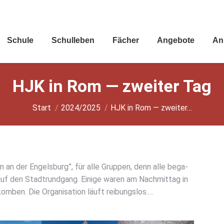
Schu­le
Schul­le­ben
Fächer
Ange­bo­te
An
HJK in Rom — zwei­ter Tag
Sie befinden sich hier:
Start
2024/2025
HJK in Rom — zwei­ter…
 an der Engels­burg”, für alle Grup­pen, denn alle bega­
uf den Stadt­rund­gang. Eini­ge waren am Nach­mit­tag in
om­ben. Die Orga­ni­sa­ti­on läuft rei­bungs­los.…