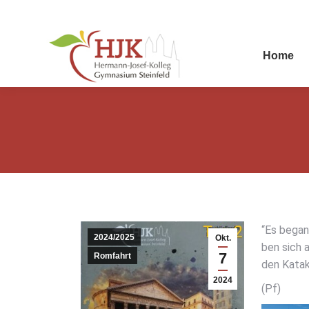
Home
“Es begann
2024/2025
Okt.
ben sich a
7
Romfahrt
den Kata­k
2024
(Pf)