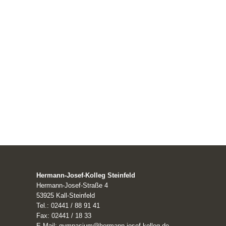
Hermann-Josef-Kolleg Steinfeld
Hermann-Josef-Straße 4
53925 Kall-Steinfeld
Tel.: 02441 / 88 91 41
Fax: 02441 / 18 33
E-Mail: gymnasium@hermann-josef-kolleg.de