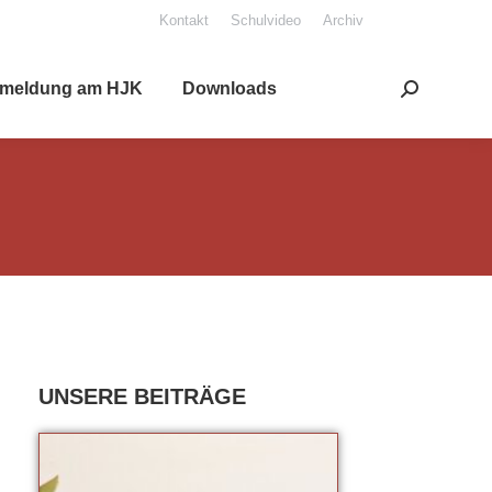
Kon­takt
Schul­vi­deo
Archiv
mel­dung am HJK
Down­loads
Search: