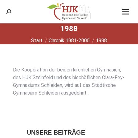
Search:
1988
Sie befinden sich hier:
Start
Chronik 1981-2000
1988
Die Koope­ra­ti­on der bei­den kirch­li­chen Gym­na­si­en,
des HJK Stein­feld und des bischöf­li­chen Cla­ra-Fey-
Gym­na­si­ums Schlei­den, wird auf das Städ­ti­sche
Gym­na­si­um Schlei­den aus­ge­dehnt.