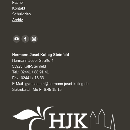
Fächer
Kontakt
Schulvideo
Archiv
YouTube
Facebook
Instagram
page
Hermann-Josef-Kolleg Steinfeld
opens
Hermann-Josef-Straße 4
in
53925 Kall-Steinfeld
Tel.: 02441 / 88 91 41
new
Fax: 02441 / 18 33
window
E-Mail: gymnasium@hermann-josef-kolleg.de
Sekretariat: Mo-Fr 6:45-15:15