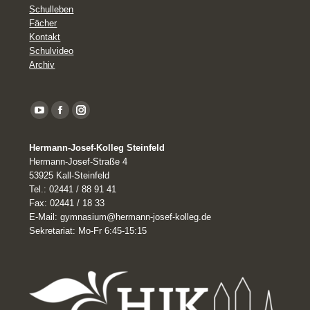
Schulleben
Fächer
Kontakt
Schulvideo
Archiv
YouTube
Facebook
Instagram
page
Hermann-Josef-Kolleg Steinfeld
opens
Hermann-Josef-Straße 4
in
53925 Kall-Steinfeld
Tel.: 02441 / 88 91 41
new
Fax: 02441 / 18 33
window
E-Mail: gymnasium@hermann-josef-kolleg.de
Sekretariat: Mo-Fr 6:45-15:15