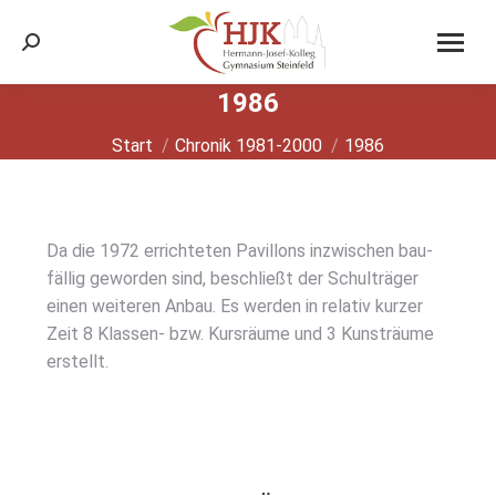
Search:
1986
Sie befinden sich hier:
Start
Chronik 1981-2000
1986
Da die 1972 errich­te­ten Pavil­lons inzwi­schen bau­
fäl­lig gewor­den sind, beschließt der Schul­trä­ger
einen wei­te­ren Anbau. Es wer­den in rela­tiv kur­zer
Zeit 8 Klas­sen- bzw. Kurs­räu­me und 3 Kunst­räu­me
erstellt.